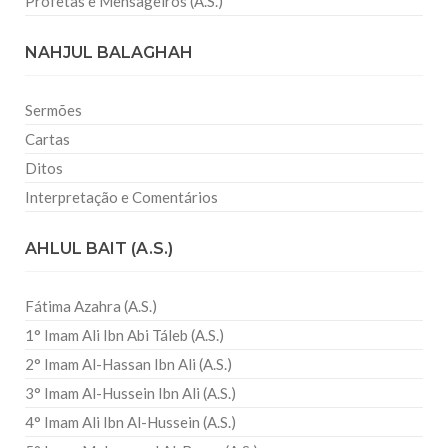
Profetas e Mensageiros (A.S.)
NAHJUL BALAGHAH
Sermões
Cartas
Ditos
Interpretação e Comentários
AHLUL BAIT (A.S.)
Fátima Azahra (A.S.)
1° Imam Ali Ibn Abi Táleb (A.S.)
2° Imam Al-Hassan Ibn Ali (A.S.)
3° Imam Al-Hussein Ibn Ali (A.S.)
4° Imam Ali Ibn Al-Hussein (A.S.)