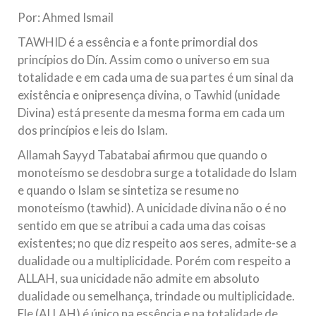
todos os irmãos e irmãs um novo
Por: Ahmed Ismail
10 DE NOVEMBRO DE 2013
TAWHID é a essência e a fonte primordial dos
Falecimento do Imam Ali Ibn Al-Hussein
princípios do Dín. Assim como o universo em sua
(A.S.)
totalidade e em cada uma de sua partes é um sinal da
Em nome de Deus, o Clemente, o Misericordioso! Diante da
existência e onipresença divina, o Tawhid (unidade
data em que relembramos o martírio do quarto Imam dos
Divina) está presente da mesma forma em cada um
muçulmanos, o Imam Ali Ibn Al-Hussein Ibn Ali Ibn Abi Táleb
(A.S.), conhecido por “Zein Al-Ábidin” (Formosura
dos princípios e leis do Islam.
Allamah Sayyd Tabatabai afirmou que quando o
NOTÍCIAS
monoteísmo se desdobra surge a totalidade do Islam
3 DE JULHO DE 2014
e quando o Islam se sintetiza se resume no
Centro Islâmico no Brasil recebe o ex-
monoteísmo (tawhid). A unicidade divina não o é no
ministro das Relações Exteriores da
sentido em que se atribui a cada uma das coisas
República Islâmica do Irã
existentes; no que diz respeito aos seres, admite-se a
Na noite da quinta-feira, 03 de Abril, o Centro Islâmico no
dualidade ou a multiplicidade. Porém com respeito a
Brasil recebeu em sua sede, em São Paulo, o ex-ministro das
ALLAH, sua unicidade não admite em absoluto
Relações Exteriores da República Islâmica do Irã, Sr. Kamal
Kharrazi, que encontra-se visitando
dualidade ou semelhança, trindade ou multiplicidade.
Ele (ALLAH) é único na essência e na totalidade de