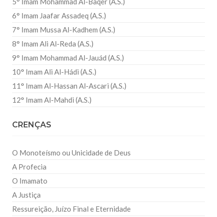
5° Imam Mohammad Al-Baqer (A.S.)
6° Imam Jaafar Assadeq (A.S.)
7° Imam Mussa Al-Kadhem (A.S.)
8° Imam Ali Al-Reda (A.S.)
9° Imam Mohammad Al-Jauád (A.S.)
10° Imam Ali Al-Hádi (A.S.)
11° Imam Al-Hassan Al-Ascari (A.S.)
12° Imam Al-Mahdi (A.S.)
CRENÇAS
O Monoteísmo ou Unicidade de Deus
A Profecia
O Imamato
A Justiça
Ressureição, Juízo Final e Eternidade