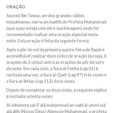
ORAÇÃO
Sayyed Ibn Tawus, um dos grandes sábios
muçulmanos, narra um hadith do Profeta Muhammad
(que a paz esteja com ele e sua linhagem) onde foi
recomendado realizar uma oração especial nesta
noite. Esta oração é feita da seguinte forma:
Após o pôr do sol da primeira quinta-feira de Rajab é
aconselhável realizar doze ciclos de oração (ou seja, 6
orações de 2 ciclos) entre as orações do pôr do sol e
da noite. Em cada ciclo, a Sura al-Fatiha (cap 01) é
recitada uma vez, a Sura al-Qadr (cap 97) três vezes e
a Sura al-Ikhlas (cap 112) doze vezes.
Depois de completar os doze ciclos, a seguinte súplica
é recitada setenta vezes:
Al-lahumma sal-lî ‘alâ muhammad an-nabî al-ummî wa’
alâ âlihi (Nosso Deus! Abençoe Muhammad, o profeta