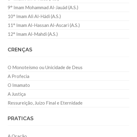
9° Imam Mohammad Al-Jauád (A.S.)
10° Imam Ali Al-Hádi (A.S.)
11° Imam Al-Hassan Al-Ascari (A.S.)
12° Imam Al-Mahdi (A.S.)
CRENÇAS
O Monoteísmo ou Unicidade de Deus
A Profecia
O Imamato
A Justiça
Ressureição, Juízo Final e Eternidade
PRATICAS
A Oração