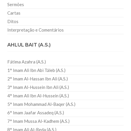
Sermões
Cartas
Ditos
Interpretação e Comentários
AHLUL BAIT (A.S.)
Fátima Azahra (A.S.)
1° Imam Ali Ibn Abi Táleb (A.S.)
2° Imam Al-Hassan Ibn Ali (A.S.)
3° Imam Al-Hussein Ibn Ali (A.S.)
4° Imam Ali Ibn Al-Hussein (A.S.)
5° Imam Mohammad Al-Baqer (A.S.)
6° Imam Jaafar Assadeq (A.S.)
7° Imam Mussa Al-Kadhem (A.S.)
8° Imam Ali Al-Reda (A.S.)