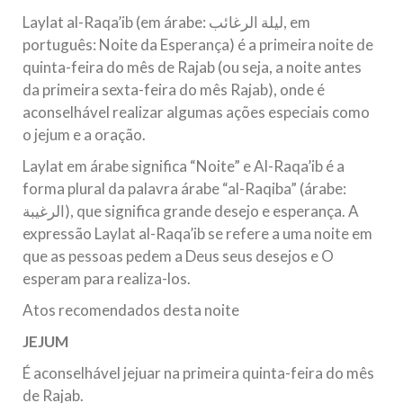
todos os irmãos e irmãs um novo
Laylat al-Raqa’ib (em árabe: ليلة الرغائب, em
português: Noite da Esperança) é a primeira noite de
10 DE NOVEMBRO DE 2013
quinta-feira do mês de Rajab (ou seja, a noite antes
Falecimento do Imam Ali Ibn Al-Hussein
da primeira sexta-feira do mês Rajab), onde é
(A.S.)
aconselhável realizar algumas ações especiais como
Em nome de Deus, o Clemente, o Misericordioso! Diante da
data em que relembramos o martírio do quarto Imam dos
o jejum e a oração.
muçulmanos, o Imam Ali Ibn Al-Hussein Ibn Ali Ibn Abi Táleb
(A.S.), conhecido por “Zein Al-Ábidin” (Formosura
Laylat em árabe significa “Noite” e Al-Raqa’ib é a
forma plural da palavra árabe “al-Raqiba” (árabe:
NOTÍCIAS
الرغيبة), que significa grande desejo e esperança. A
expressão Laylat al-Raqa’ib se refere a uma noite em
3 DE JULHO DE 2014
que as pessoas pedem a Deus seus desejos e O
Centro Islâmico no Brasil recebe o ex-
esperam para realiza-los.
ministro das Relações Exteriores da
República Islâmica do Irã
Atos recomendados desta noite
Na noite da quinta-feira, 03 de Abril, o Centro Islâmico no
JEJUM
Brasil recebeu em sua sede, em São Paulo, o ex-ministro das
Relações Exteriores da República Islâmica do Irã, Sr. Kamal
Kharrazi, que encontra-se visitando
É aconselhável jejuar na primeira quinta-feira do mês
de Rajab.