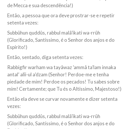
de Mecca e sua descendência!)
Então, a pessoa que ora deve prostrar-se e repetir
setenta vezes:
Subbûhun quddûs, rabbul malâ’ikati wa-rrûh
(Glorificado, Santíssimo, é o Senhor dos anjos e do
Espírito!)
Então, sentado, diga setenta vezes:
Rabbigfir warham wa tayâwaz ‘ammâ ta’lam innaka
antal‘ alîi-ul a’dzam (Senhor! Perdoe-me e tenha
piedade de mim! Perdoe os pecados! Tu sabes sobre
mim! Certamente; que Tu és o Altíssimo, Majestoso!)
Então ela deve se curvar novamente e dizer setenta
vezes:
Subbûhun quddûs, rabbul malâ’ikati wa-rrûh
(Glorificado, Santíssimo, é o Senhor dos anjos e do