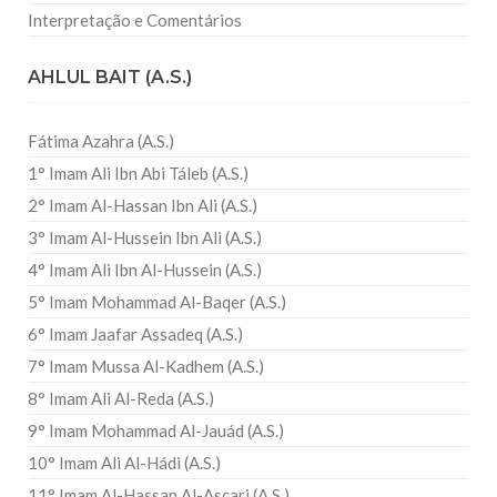
Interpretação e Comentários
AHLUL BAIT (A.S.)
Fátima Azahra (A.S.)
1° Imam Ali Ibn Abi Táleb (A.S.)
2° Imam Al-Hassan Ibn Ali (A.S.)
3° Imam Al-Hussein Ibn Ali (A.S.)
4° Imam Ali Ibn Al-Hussein (A.S.)
5° Imam Mohammad Al-Baqer (A.S.)
6° Imam Jaafar Assadeq (A.S.)
7° Imam Mussa Al-Kadhem (A.S.)
8° Imam Ali Al-Reda (A.S.)
9° Imam Mohammad Al-Jauád (A.S.)
10° Imam Ali Al-Hádi (A.S.)
11° Imam Al-Hassan Al-Ascari (A.S.)