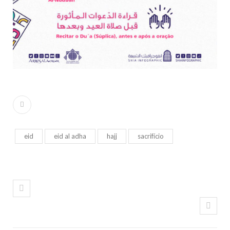
eid
eid al adha
hajj
sacrifício