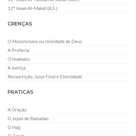
12° Imam Al-Mahdi (A.S.)
CRENÇAS
O Monoteísmo ou Unicidade de Deus
A Profecia
O Imamato
A Justiça
Ressureição, Juízo Final e Eternidade
PRATICAS
A Oração
O Jejum de Ramadan
O Hajj