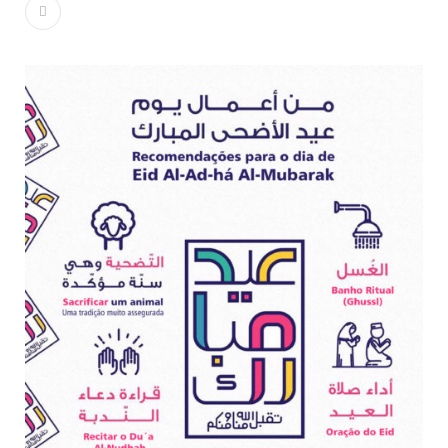
Islâmico no Brasil parabeniza a nação islâmica pela chegada
no ano novo muçulmano de 1435 Hejrita. Desejamos a
todos os irmãos e irmãs um novo
10 DE NOVEMBRO DE 2013
Falecimento do Imam Ali Ibn Al-Hussein
(A.S.)
Em nome de Deus, o Clemente, o Misericordioso! Diante da
data em que relembramos o martírio do quarto Imam dos
muçulmanos, o Imam Ali Ibn Al-Hussein Ibn Ali Ibn Abi Táleb
(A.S.), conhecido por “Zein Al-Ábidin” (Formosura
NOTÍCIAS
3 DE JULHO DE 2014
Centro Islâmico no Brasil recebe o ex-
ministro das Relações Exteriores da
República Islâmica do Irã
Na noite da quinta-feira, 03 de Abril, o Centro Islâmico no
Brasil recebeu em sua sede, em São Paulo, o ex-ministro das
Relações Exteriores da República Islâmica do Irã, Sr. Kamal
Kharrazi, que encontra-se visitando