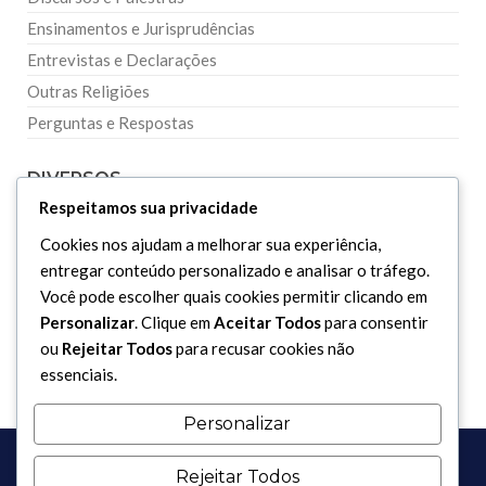
Ensinamentos e Jurisprudências
Entrevistas e Declarações
Outras Religiões
Perguntas e Respostas
DIVERSOS
Respeitamos sua privacidade
Curiosidades
Cookies nos ajudam a melhorar sua experiência,
entregar conteúdo personalizado e analisar o tráfego.
Dicionário Islâmico
Você pode escolher quais cookies permitir clicando em
Downloads
Personalizar
. Clique em
Aceitar Todos
para consentir
ou
Rejeitar Todos
para recusar cookies não
essenciais.
Personalizar
Rejeitar Todos