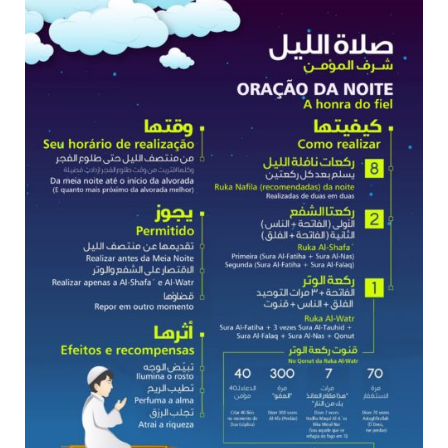
10 DE NOVEMBRO DE 2013
Falecimento do Imam Ali Ibn Al-Hussein
(A.S.)
Em nome de Deus, o Clemente, o Misericordioso! Diante da
data em que relembramos o martírio do quarto Imam dos
muçulmanos, o Imam Ali Ibn Al-Hussein Ibn Ali Ibn Abi Táleb
(A.S.), conhecido por “Zein Al-Ábidin” (Formosura
NOTÍCIAS
3 DE JULHO DE 2014
Centro Islâmico no Brasil recebe o ex-
ministro das Relações Exteriores da
República Islâmica do Irã
Na noite da quinta-feira, 03 de Abril, o Centro Islâmico no
Brasil recebeu em sua sede, em São Paulo, o ex-ministro das
Relações Exteriores da República Islâmica do Irã, Sr. Kamal
Kharrazi, que encontra-se visitando