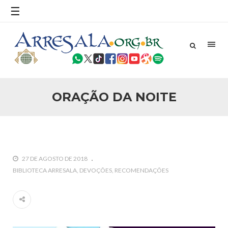
☰
25 DE SETEMBRO DE 2010
Necessárias Considerações Sobre o
Conflito
Por: Ahmed Ismail Introdução O presente artigo resume as
principais considerações do autor sobre os atentados de 11
de setembro e a subseqüente agressão americana ao
Afeganistão. As Raízes do Conflito Os atentados a Nova
ORAÇÃO DA NOITE
25 DE SETEMBRO DE 2010
As Sementes da Miséria e do Terror
Por: Ahmad Dallal Tradução: Ahmad Ismail Ainda aturdido
pelas imagens de morte e destruição que abalaram Nova
York em 11 de setembro, o mundo parece ter entrado numa
guerra cultural e religiosa de magnitude. Mais
27 DE AGOSTO DE 2018
5 DE NOVEMBRO DE 2013
BIBLIOTECA ARRESALA
DEVOÇÕES
RECOMENDAÇÕES
Ano Novo Islâmico e Início de Muharam
Em nome de Deus, O Clemente, O Misericordioso! O Centro
Islâmico no Brasil parabeniza a nação islâmica pela chegada
no ano novo muçulmano de 1435 Hejrita. Desejamos a
todos os irmãos e irmãs um novo