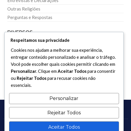
Entrevistas e Declarações
Outras Religiões
Perguntas e Respostas
DIVERSOS
Respeitamos sua privacidade
Curiosidades
Cookies nos ajudam a melhorar sua experiência,
entregar conteúdo personalizado e analisar o tráfego.
Dicionário Islâmico
Você pode escolher quais cookies permitir clicando em
Downloads
Personalizar
. Clique em
Aceitar Todos
para consentir
ou
Rejeitar Todos
para recusar cookies não
essenciais.
Personalizar
Rejeitar Todos
Aceitar Todos
Copyright 2017 - 2026 / Todos os direitos reservados.