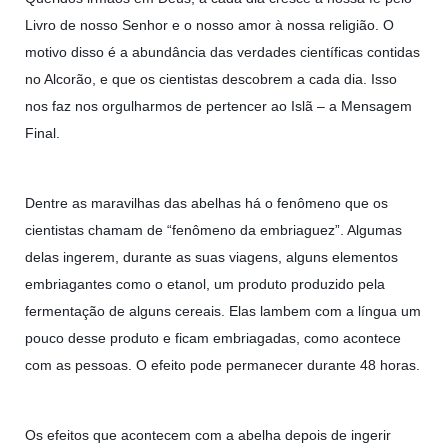
10 DE NOVEMBRO DE 2013
Livro de nosso Senhor e o nosso amor à nossa religião. O
Falecimento do Imam Ali Ibn Al-Hussein
motivo disso é a abundância das verdades científicas contidas
(A.S.)
no Alcorão, e que os cientistas descobrem a cada dia. Isso
Em nome de Deus, o Clemente, o Misericordioso! Diante da
nos faz nos orgulharmos de pertencer ao Islã – a Mensagem
data em que relembramos o martírio do quarto Imam dos
muçulmanos, o Imam Ali Ibn Al-Hussein Ibn Ali Ibn Abi Táleb
Final.
(A.S.), conhecido por “Zein Al-Ábidin” (Formosura
NOTÍCIAS
Dentre as maravilhas das abelhas há o fenômeno que os
3 DE JULHO DE 2014
cientistas chamam de “fenômeno da embriaguez”. Algumas
Centro Islâmico no Brasil recebe o ex-
delas ingerem, durante as suas viagens, alguns elementos
ministro das Relações Exteriores da
embriagantes como o etanol, um produto produzido pela
República Islâmica do Irã
fermentação de alguns cereais. Elas lambem com a língua um
Na noite da quinta-feira, 03 de Abril, o Centro Islâmico no
pouco desse produto e ficam embriagadas, como acontece
Brasil recebeu em sua sede, em São Paulo, o ex-ministro das
Relações Exteriores da República Islâmica do Irã, Sr. Kamal
com as pessoas. O efeito pode permanecer durante 48 horas.
Kharrazi, que encontra-se visitando
Os efeitos que acontecem com a abelha depois de ingerir