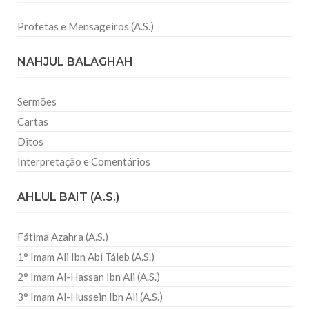
Profetas e Mensageiros (A.S.)
NAHJUL BALAGHAH
Sermões
Cartas
Ditos
Interpretação e Comentários
AHLUL BAIT (A.S.)
Fátima Azahra (A.S.)
1° Imam Ali Ibn Abi Táleb (A.S.)
2° Imam Al-Hassan Ibn Ali (A.S.)
3° Imam Al-Hussein Ibn Ali (A.S.)