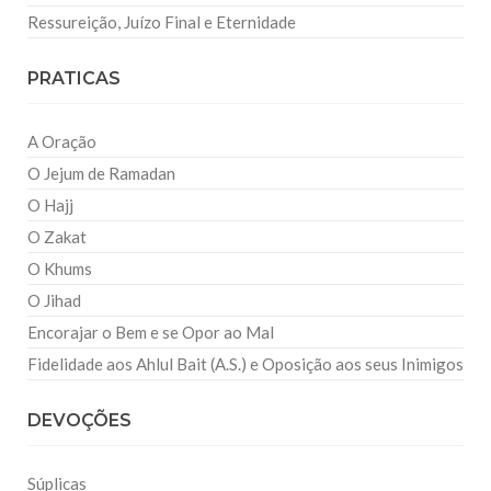
Ressureição, Juízo Final e Eternidade
PRATICAS
A Oração
O Jejum de Ramadan
O Hajj
O Zakat
O Khums
O Jihad
Encorajar o Bem e se Opor ao Mal
Fidelidade aos Ahlul Bait (A.S.) e Oposição aos seus Inimigos
DEVOÇÕES
Súplicas