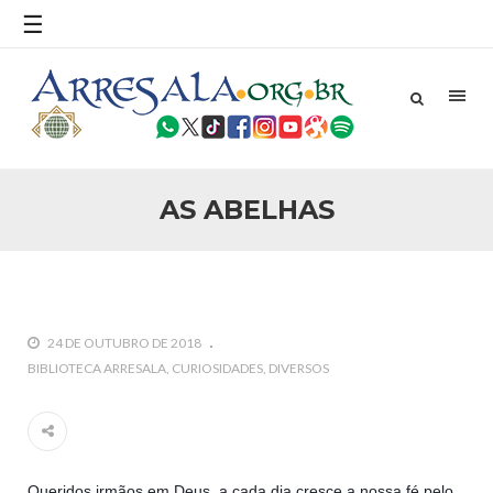
☰
25 DE SETEMBRO DE 2010
Necessárias Considerações Sobre o
Conflito
Por: Ahmed Ismail Introdução O presente artigo resume as
principais considerações do autor sobre os atentados de 11
de setembro e a subseqüente agressão americana ao
Afeganistão. As Raízes do Conflito Os atentados a Nova
AS ABELHAS
25 DE SETEMBRO DE 2010
As Sementes da Miséria e do Terror
Por: Ahmad Dallal Tradução: Ahmad Ismail Ainda aturdido
pelas imagens de morte e destruição que abalaram Nova
York em 11 de setembro, o mundo parece ter entrado numa
guerra cultural e religiosa de magnitude. Mais
24 DE OUTUBRO DE 2018
5 DE NOVEMBRO DE 2013
BIBLIOTECA ARRESALA
CURIOSIDADES
DIVERSOS
Ano Novo Islâmico e Início de Muharam
Em nome de Deus, O Clemente, O Misericordioso! O Centro
Islâmico no Brasil parabeniza a nação islâmica pela chegada
no ano novo muçulmano de 1435 Hejrita. Desejamos a
todos os irmãos e irmãs um novo
Queridos irmãos em Deus, a cada dia cresce a nossa fé pelo