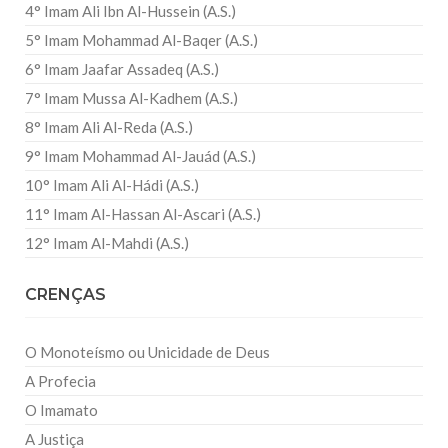
4° Imam Ali Ibn Al-Hussein (A.S.)
5° Imam Mohammad Al-Baqer (A.S.)
6° Imam Jaafar Assadeq (A.S.)
7° Imam Mussa Al-Kadhem (A.S.)
8° Imam Ali Al-Reda (A.S.)
9° Imam Mohammad Al-Jauád (A.S.)
10° Imam Ali Al-Hádi (A.S.)
11° Imam Al-Hassan Al-Ascari (A.S.)
12° Imam Al-Mahdi (A.S.)
CRENÇAS
O Monoteísmo ou Unicidade de Deus
A Profecia
O Imamato
A Justiça