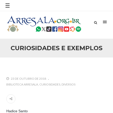
☰
25 DE SETEMBRO DE 2010
Necessárias Considerações Sobre o
Conflito
Por: Ahmed Ismail Introdução O presente artigo resume as
principais considerações do autor sobre os atentados de 11
de setembro e a subseqüente agressão americana ao
Afeganistão. As Raízes do Conflito Os atentados a Nova
CURIOSIDADES E EXEMPLOS
25 DE SETEMBRO DE 2010
As Sementes da Miséria e do Terror
Por: Ahmad Dallal Tradução: Ahmad Ismail Ainda aturdido
pelas imagens de morte e destruição que abalaram Nova
York em 11 de setembro, o mundo parece ter entrado numa
guerra cultural e religiosa de magnitude. Mais
23 DE OUTUBRO DE 2018
5 DE NOVEMBRO DE 2013
BIBLIOTECA ARRESALA
CURIOSIDADES
DIVERSOS
Ano Novo Islâmico e Início de Muharam
Em nome de Deus, O Clemente, O Misericordioso! O Centro
Islâmico no Brasil parabeniza a nação islâmica pela chegada
no ano novo muçulmano de 1435 Hejrita. Desejamos a
todos os irmãos e irmãs um novo
Hadice Santo