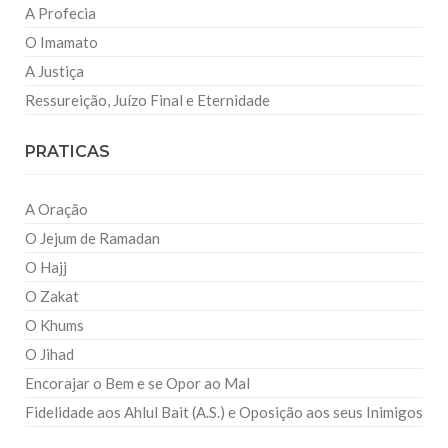
A Profecia
O Imamato
A Justiça
Ressureição, Juízo Final e Eternidade
PRATICAS
A Oração
O Jejum de Ramadan
O Hajj
O Zakat
O Khums
O Jihad
Encorajar o Bem e se Opor ao Mal
Fidelidade aos Ahlul Bait (A.S.) e Oposição aos seus Inimigos