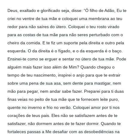
10 DE NOVEMBRO DE 2013
Deus, exaltado e glorificado seja, disse: “Ó filho de Adão, Eu te
Falecimento do Imam Ali Ibn Al-Hussein
criei no ventre de tua mãe e coloquei uma membrana ao teu
(A.S.)
redor para não saíres do útero. Coloquei o teu rosto virado
Em nome de Deus, o Clemente, o Misericordioso! Diante da
data em que relembramos o martírio do quarto Imam dos
para as costas de tua mãe para não seres perturbado com o
muçulmanos, o Imam Ali Ibn Al-Hussein Ibn Ali Ibn Abi Táleb
(A.S.), conhecido por “Zein Al-Ábidin” (Formosura
cheiro da comida. E te fiz um suporte pela direita e outro pela
esquerda. O da direita é o fígado, e o da esquerda é o baço.
NOTÍCIAS
Ensinei-te como se erguer e sentar no útero de tua mãe.
Pode
alguém mais fazer isso além de Mim? Quando chegou o
3 DE JULHO DE 2014
tempo de teu nascimento, inspirei o anjo para que te extrair
Centro Islâmico no Brasil recebe o ex-
ministro das Relações Exteriores da
sobre uma pena de sua asa, sem dente para mastigar, nem
República Islâmica do Irã
mão para pegar, nem andar sabe fazer. Preparei para ti duas
Na noite da quinta-feira, 03 de Abril, o Centro Islâmico no
finas veias no peito de tua mãe que te fornecem leite puro,
Brasil recebeu em sua sede, em São Paulo, o ex-ministro das
quente no inverno e frio no verão. Coloquei amor por ti nos
Relações Exteriores da República Islâmica do Irã, Sr. Kamal
Kharrazi, que encontra-se visitando
corações de teus pais. Eles não se satisfazem antes de te
satisfazer, não dormem antes de te fazer dormir. Quando te
fortaleces passas a Me desafiar com as desobediências na