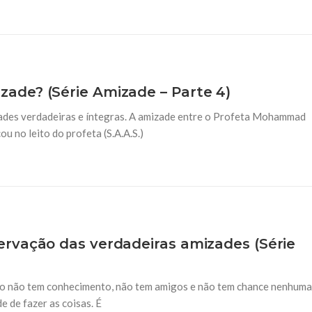
de? (Série Amizade – Parte 4)
izades verdadeiras e íntegras. A amizade entre o Profeta Mohammad
icou no leito do profeta (S.A.A.S.)
rvação das verdadeiras amizades (Série
oso não tem conhecimento, não tem amigos e não tem chance nenhuma
de de fazer as coisas. É