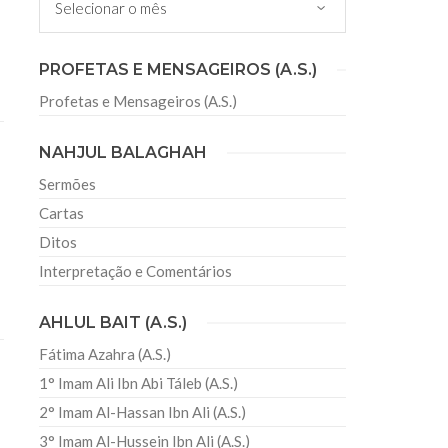
ão
PROFETAS E MENSAGEIROS (A.S.)
da foi palco de uma profunda reorganização
o principal objetivo a implementação de um
Profetas e Mensageiros (A.S.)
or blocos econômicos. O Islam não se opõe a
NAHJUL BALAGHAH
Sermões
Cartas
Ditos
Interpretação e Comentários
AHLUL BAIT (A.S.)
Fátima Azahra (A.S.)
1° Imam Ali Ibn Abi Táleb (A.S.)
2° Imam Al-Hassan Ibn Ali (A.S.)
3° Imam Al-Hussein Ibn Ali (A.S.)