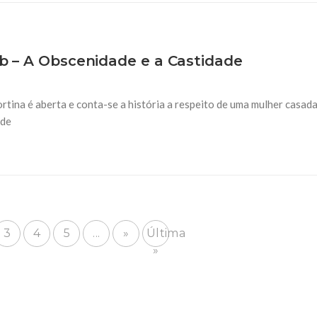
ib – A Obscenidade e a Castidade
ortina é aberta e conta-se a história a respeito de uma mulher casada
sde
3
4
5
...
»
Última
»