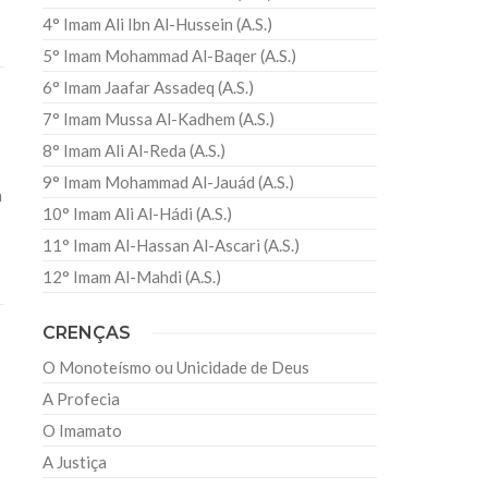
4° Imam Ali Ibn Al-Hussein (A.S.)
5° Imam Mohammad Al-Baqer (A.S.)
6° Imam Jaafar Assadeq (A.S.)
7° Imam Mussa Al-Kadhem (A.S.)
8° Imam Ali Al-Reda (A.S.)
9° Imam Mohammad Al-Jauád (A.S.)
m
10° Imam Ali Al-Hádi (A.S.)
11° Imam Al-Hassan Al-Ascari (A.S.)
12° Imam Al-Mahdi (A.S.)
CRENÇAS
O Monoteísmo ou Unicidade de Deus
A Profecia
O Imamato
A Justiça