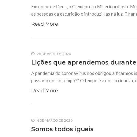
Em nome de Deus, o Clemente, o Misericordioso. Mui
25 DE SETEMBRO DE 2014
as pessoas da escuridão e introduzi-las na luz. Tira
Por Um Novo Modelo de Desenvo
A constatação, agora inquestionável, da ameaça
Read More
produzida pela intervenção humana, tem enfim m
internacional para uma séria tomada de posição,
dos ambientalistas foram sistematicamente ign
28 DE ABRIL DE 2020
Lições que aprendemos durante
A pandemia do coronavírus nos obrigou a ficarmos i
passar o nosso tempo?”. O tempo é a nossa riqueza, 
Read More
4 DE MARÇO DE 2020
Somos todos iguais