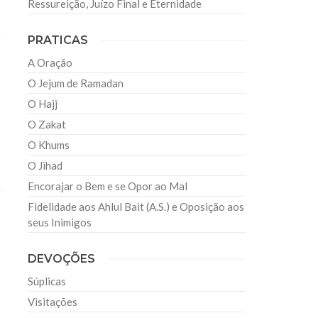
Ressureição, Juízo Final e Eternidade
PRATICAS
A Oração
O Jejum de Ramadan
O Hajj
O Zakat
O Khums
O Jihad
Encorajar o Bem e se Opor ao Mal
Fidelidade aos Ahlul Bait (A.S.) e Oposição aos
seus Inimigos
DEVOÇÕES
Súplicas
Visitações