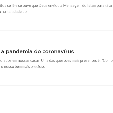
tos se lê e se ouve que Deus enviou a Mensagem do Islam para tirar
25 DE SETEMBRO DE 2014
r a humanidade do
lvimento
O Islam e a Globalizaç
dora situação ambiental
Por Ahmed Ismail A última déca
obilizado a comunidade
econômica mundial, que tem com
 após décadas em que os alertas
sistema globalizado definido p
orados
 a pandemia do coronavírus
solados em nossas casas. Uma das questões mais presentes é: “Como
é o nosso bem mais precioso,