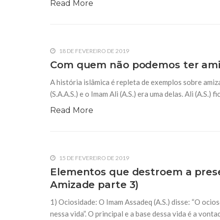
Read More
18 DE FEVEREIRO DE 2019
Com quem não podemos ter amiza
A história islâmica é repleta de exemplos sobre am
(S.A.A.S.) e o Imam Ali (A.S.) era uma delas. Ali (A.S.) f
Read More
15 DE FEVEREIRO DE 2019
Elementos que destroem a prese
Amizade parte 3)
1) Ociosidade: O Imam Assadeq (A.S.) disse: “O oci
nessa vida”. O principal e a base dessa vida é a vonta