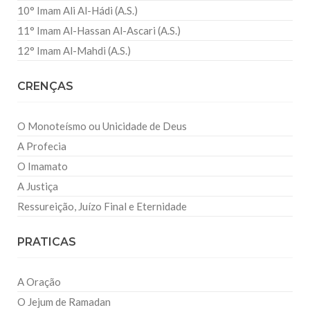
10° Imam Ali Al-Hádi (A.S.)
11° Imam Al-Hassan Al-Ascari (A.S.)
12° Imam Al-Mahdi (A.S.)
CRENÇAS
O Monoteísmo ou Unicidade de Deus
A Profecia
O Imamato
A Justiça
Ressureição, Juízo Final e Eternidade
PRATICAS
A Oração
O Jejum de Ramadan