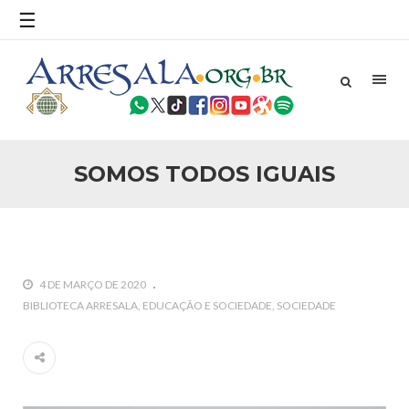
☰
25 DE SETEMBRO DE 2010
Necessárias Considerações Sobre o
Conflito
Por: Ahmed Ismail Introdução O presente artigo resume as
principais considerações do autor sobre os atentados de 11
de setembro e a subseqüente agressão americana ao
Afeganistão. As Raízes do Conflito Os atentados a Nova
SOMOS TODOS IGUAIS
25 DE SETEMBRO DE 2010
As Sementes da Miséria e do Terror
Por: Ahmad Dallal Tradução: Ahmad Ismail Ainda aturdido
pelas imagens de morte e destruição que abalaram Nova
York em 11 de setembro, o mundo parece ter entrado numa
guerra cultural e religiosa de magnitude. Mais
4 DE MARÇO DE 2020
5 DE NOVEMBRO DE 2013
BIBLIOTECA ARRESALA
EDUCAÇÃO E SOCIEDADE
SOCIEDADE
Ano Novo Islâmico e Início de Muharam
Em nome de Deus, O Clemente, O Misericordioso! O Centro
Islâmico no Brasil parabeniza a nação islâmica pela chegada
no ano novo muçulmano de 1435 Hejrita. Desejamos a
todos os irmãos e irmãs um novo