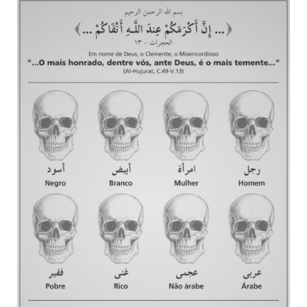
10 DE NOVEMBRO DE 2013
Falecimento do Imam Ali Ibn Al-Hussein
(A.S.)
Em nome de Deus, o Clemente, o Misericordioso! Diante da
data em que relembramos o martírio do quarto Imam dos
muçulmanos, o Imam Ali Ibn Al-Hussein Ibn Ali Ibn Abi Táleb
(A.S.), conhecido por “Zein Al-Ábidin” (Formosura
NOTÍCIAS
3 DE JULHO DE 2014
Centro Islâmico no Brasil recebe o ex-
ministro das Relações Exteriores da
República Islâmica do Irã
Na noite da quinta-feira, 03 de Abril, o Centro Islâmico no
Brasil recebeu em sua sede, em São Paulo, o ex-ministro das
Relações Exteriores da República Islâmica do Irã, Sr. Kamal
Kharrazi, que encontra-se visitando