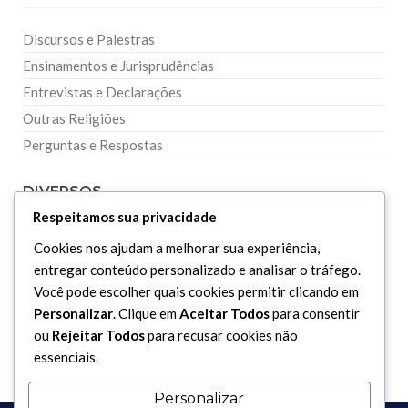
Discursos e Palestras
Ensinamentos e Jurisprudências
Entrevistas e Declarações
Outras Religiões
Perguntas e Respostas
DIVERSOS
Respeitamos sua privacidade
Curiosidades
Cookies nos ajudam a melhorar sua experiência,
entregar conteúdo personalizado e analisar o tráfego.
Dicionário Islâmico
Você pode escolher quais cookies permitir clicando em
Downloads
Personalizar
. Clique em
Aceitar Todos
para consentir
ou
Rejeitar Todos
para recusar cookies não
essenciais.
Personalizar