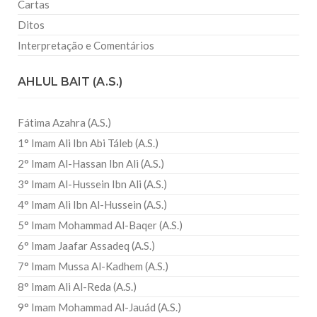
Cartas
Ditos
Interpretação e Comentários
AHLUL BAIT (A.S.)
Fátima Azahra (A.S.)
1° Imam Ali Ibn Abi Táleb (A.S.)
2° Imam Al-Hassan Ibn Ali (A.S.)
3° Imam Al-Hussein Ibn Ali (A.S.)
4° Imam Ali Ibn Al-Hussein (A.S.)
5° Imam Mohammad Al-Baqer (A.S.)
6° Imam Jaafar Assadeq (A.S.)
7° Imam Mussa Al-Kadhem (A.S.)
8° Imam Ali Al-Reda (A.S.)
9° Imam Mohammad Al-Jauád (A.S.)