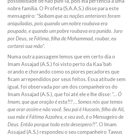
possibilidade de não puní-la, pois ela pertencia a uma
nobre família. O Profeta (S.A.A.S.) disse para este
mensageiro:
“Saibam que as nações anteriores foram
aniquiladas, pois quando um nobre roubava era
poupado, e quando um pobre roubava era punido. Juro
por Deus, se Fátima, filha de Mohammad, roubar, eu
cortarei sua mão”.
Numa outra passagem lemos que em certo dia o
Imam Assajad (A.S.) foi visto perto da Kaa´bah
orando e chorando como os piores pecadores que
ficam arrependidos por seus feitos. Essa atitude sem
igual, foi observada por um dos companheiros do
Imam Assajad (A.S.), que foi até ele e lhe disse:
“… Ó
Imam, que que oração é esta?!? … Somos nós que temos
que orar assim e não você. Seu pai é Hussein, filho de Ali,
sua mãe é Fátima Azzahra, e seu avô, é o Mensageiro de
Deus. Então porque todo este desespero?!”.
O Imam
Assajad (A.S.) respondeu o seu companheiro Tawus