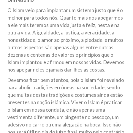
O Islam veio para implantar um sistema justo que é o
melhor para todos nós. Quanto mais nos apegarmos
a ele mais teremos uma vida justa e feliz, nesta e na
outra vida. A igualdade, a justiça, a veracidade, a
honestidade, o amor ao próximo, a piedade, e muitos
outros aspectos são apenas alguns entre outras
dezenas e centenas de valores e princípios que o
Islam implantou e afirmou em nossas vidas. Devemos
nos apegar neles e jamais dar-lhes as costas.
Devemos ficar bem atentos, pois o Islam foi revelado
para abolir tradições errôneas na sociedade, sendo
que muitas destas tradições e costumes ainda estão
presentes na nação islâmica. Viver o Islam é praticar
o Islam em nossa conduta, e não apenas uma
vestimenta diferente, um pingente no pescoço, um
adesivo no carro ou uma alegação na boca. Isso não
nos será útil no dia do juízo final, muito pelo contrário,