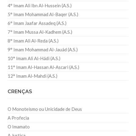
4° Imam Ali Ibn Al-Hussein (A.S.)
5° Imam Mohammad Al-Baqer (A.S.)
6° Imam Jaafar Assadeq (A.S.)
7° Imam Mussa Al-Kadhem (A.S.)
8° Imam Ali Al-Reda (A.S.)
9° Imam Mohammad Al-Jauád (A.S.)
10° Imam Ali Al-Hádi (A.S.)
11° Imam Al-Hassan Al-Ascari (A.S.)
12° Imam Al-Mahdi (A.S.)
CRENÇAS
O Monoteísmo ou Unicidade de Deus
A Profecia
O Imamato
A Justiça