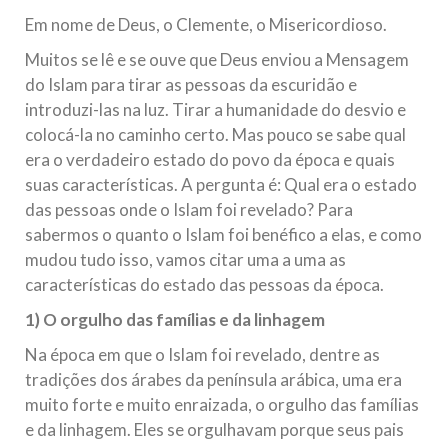
todos os irmãos e irmãs um novo
Em nome de Deus, o Clemente, o Misericordioso.
10 DE NOVEMBRO DE 2013
Muitos se lê e se ouve que Deus enviou a Mensagem
Falecimento do Imam Ali Ibn Al-Hussein
do Islam para tirar as pessoas da escuridão e
(A.S.)
introduzi-las na luz. Tirar a humanidade do desvio e
Em nome de Deus, o Clemente, o Misericordioso! Diante da
colocá-la no caminho certo. Mas pouco se sabe qual
data em que relembramos o martírio do quarto Imam dos
era o verdadeiro estado do povo da época e quais
muçulmanos, o Imam Ali Ibn Al-Hussein Ibn Ali Ibn Abi Táleb
(A.S.), conhecido por “Zein Al-Ábidin” (Formosura
suas características. A pergunta é: Qual era o estado
das pessoas onde o Islam foi revelado? Para
NOTÍCIAS
sabermos o quanto o Islam foi benéfico a elas, e como
mudou tudo isso, vamos citar uma a uma as
3 DE JULHO DE 2014
características do estado das pessoas da época.
Centro Islâmico no Brasil recebe o ex-
ministro das Relações Exteriores da
1) O orgulho das famílias e da linhagem
República Islâmica do Irã
Na época em que o Islam foi revelado, dentre as
Na noite da quinta-feira, 03 de Abril, o Centro Islâmico no
tradições dos árabes da península arábica, uma era
Brasil recebeu em sua sede, em São Paulo, o ex-ministro das
Relações Exteriores da República Islâmica do Irã, Sr. Kamal
muito forte e muito enraizada, o orgulho das famílias
Kharrazi, que encontra-se visitando
e da linhagem. Eles se orgulhavam porque seus pais