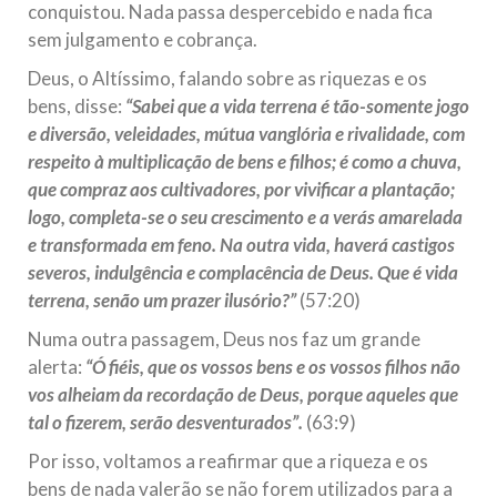
conquistou. Nada passa despercebido e nada fica
sem julgamento e cobrança.
Deus, o Altíssimo, falando sobre as riquezas e os
bens, disse:
“Sabei que a vida terrena é tão-somente jogo
e diversão, veleidades, mútua vanglória e rivalidade, com
respeito à multiplicação de bens e filhos; é como a chuva,
que compraz aos cultivadores, por vivificar a plantação;
logo, completa-se o seu crescimento e a verás amarelada
e transformada em feno. Na outra vida, haverá castigos
severos, indulgência e complacência de Deus. Que é vida
terrena, senão um prazer ilusório?”
(57:20)
Numa outra passagem, Deus nos faz um grande
alerta:
“Ó fiéis, que os vossos bens e os vossos filhos não
vos alheiam da recordação de Deus, porque aqueles que
tal o fizerem, serão desventurados”.
(63:9)
Por isso, voltamos a reafirmar que a riqueza e os
bens de nada valerão se não forem utilizados para a