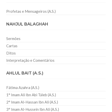
Profetas e Mensageiros (A.S.)
NAHJUL BALAGHAH
Sermões
Cartas
Ditos
Interpretação e Comentários
AHLUL BAIT (A.S.)
Fátima Azahra (A.S.)
1° Imam Ali Ibn Abi Táleb (A.S.)
2° Imam Al-Hassan Ibn Ali (A.S.)
3° Imam Al-Hussein Ibn Ali (A.S.)