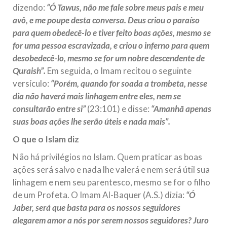
dizendo:
“Ó Tawus, não me fale sobre meus pais e meu
avô, e me poupe desta conversa. Deus criou o paraíso
para quem obedecê-lo e tiver feito boas ações, mesmo se
for uma pessoa escravizada, e criou o inferno para quem
desobedecê-lo, mesmo se for um nobre descendente de
Quraish”.
Em seguida, o Imam recitou o seguinte
versículo:
“Porém, quando for soada a trombeta, nesse
dia não haverá mais linhagem entre eles, nem se
consultarão entre si”
(23:101) e disse:
“Amanhã apenas
suas boas ações lhe serão úteis e nada mais”.
O que o Islam diz
Não há privilégios no Islam. Quem praticar as boas
ações será salvo e nada lhe valerá e nem será útil sua
linhagem e nem seu parentesco, mesmo se for o filho
de um Profeta. O Imam Al-Baquer (A.S.) dizia:
“Ó
Jaber, será que basta para os nossos seguidores
alegarem amor a nós por serem nossos seguidores? Juro