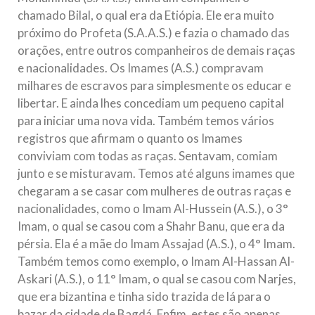
chamado Bilal, o qual era da Etiópia. Ele era muito
próximo do Profeta (S.A.A.S.) e fazia o chamado das
orações, entre outros companheiros de demais raças
e nacionalidades. Os Imames (A.S.) compravam
milhares de escravos para simplesmente os educar e
libertar. E ainda lhes concediam um pequeno capital
para iniciar uma nova vida. Também temos vários
registros que afirmam o quanto os Imames
conviviam com todas as raças. Sentavam, comiam
junto e se misturavam. Temos até alguns imames que
chegaram a se casar com mulheres de outras raças e
nacionalidades, como o Imam Al-Hussein (A.S.), o 3°
Imam, o qual se casou com a Shahr Banu, que era da
pérsia. Ela é a mãe do Imam Assajad (A.S.), o 4° Imam.
Também temos como exemplo, o Imam Al-Hassan Al-
Askari (A.S.), o 11° Imam, o qual se casou com Narjes,
que era bizantina e tinha sido trazida de lá para o
bazar da cidade de Bagdá. Enfim, estes são apenas