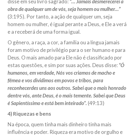
disse em seu livro sagrado:
“… Jamais desmerecerei a
obra de qualquer um de vós, seja homem ou mulher…”
(3:195). Por tanto, a ação de qualquer um, seja
homem ou mulher, é igual perante a Deus, e Ele a verá
e a receberá de uma forma igual.
O gênero, a raça, a cor, a família ou a língua jamais
foram motivo de privilégio para o ser humano e para
Deus. O mais amado para Ele não é classificado por
estas questões, e sim por suas ações. Deus disse:
“Ó
humanos, em verdade, Nós vos criamos de macho e
fêmea e vos dividimos em povos e tribos, para
reconhecerdes uns aos outros. Sabei que o mais honrado
dentre vós, ante Deus, é o mais temente. Sabei que Deus
é Sapientíssimo e está bem inteirado”.
(49:13)
4) Riquezas e bens
Na época, quem tinha mais dinheiro tinha mais
influência e poder. Riqueza era motivo de orgulho e