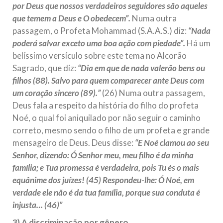
por Deus que nossos verdadeiros seguidores são aqueles
que temem a Deus e O obedecem”.
Numa outra
passagem, o Profeta Mohammad (S.A.A.S.) diz:
“Nada
poderá salvar exceto uma boa ação com piedade”.
Há um
belíssimo versículo sobre este tema no Alcorão
Sagrado, que diz:
“Dia em que de nada valerão bens ou
filhos (88). Salvo para quem comparecer ante Deus com
um coração sincero (89).”
(26) Numa outra passagem,
Deus fala a respeito da história do filho do profeta
Noé, o qual foi aniquilado por não seguir o caminho
correto, mesmo sendo o filho de um profeta e grande
mensageiro de Deus. Deus disse:
“E Noé clamou ao seu
Senhor, dizendo: Ó Senhor meu, meu filho é da minha
família; e Tua promessa é verdadeira, pois Tu és o mais
equânime dos juízes! (45) Respondeu-lhe: Ó Noé, em
verdade ele não é da tua família, porque sua conduta é
injusta… (46)”
3) A discriminação por gênero