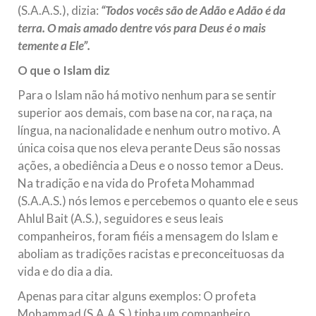
(S.A.A.S.), dizia:
“Todos vocês são de Adão e Adão é da
terra. O mais amado dentre vós para Deus é o mais
temente a Ele”.
O que o Islam diz
Para o Islam não há motivo nenhum para se sentir
superior aos demais, com base na cor, na raça, na
língua, na nacionalidade e nenhum outro motivo. A
única coisa que nos eleva perante Deus são nossas
ações, a obediência a Deus e o nosso temor a Deus.
Na tradição e na vida do Profeta Mohammad
(S.A.A.S.) nós lemos e percebemos o quanto ele e seus
Ahlul Bait (A.S.), seguidores e seus leais
companheiros, foram fiéis a mensagem do Islam e
aboliam as tradições racistas e preconceituosas da
vida e do dia a dia.
Apenas para citar alguns exemplos: O profeta
Mohammad (S.A.A.S.) tinha um companheiro