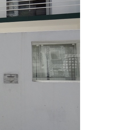
irmãos e irmãs um novo
sil recebe o ex-ministro das
 República Islâmica do Irã
Abril, o Centro Islâmico no Brasil recebeu em sua
ro das Relações Exteriores da República Islâmica
encontra-se visitando