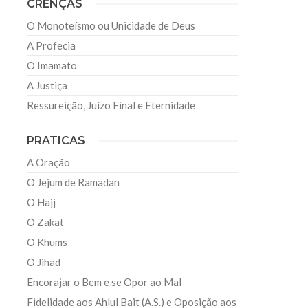
CRENÇAS
O Monoteísmo ou Unicidade de Deus
A Profecia
O Imamato
A Justiça
Ressureição, Juízo Final e Eternidade
PRATICAS
A Oração
O Jejum de Ramadan
O Hajj
O Zakat
O Khums
O Jihad
Encorajar o Bem e se Opor ao Mal
Fidelidade aos Ahlul Bait (A.S.) e Oposição aos