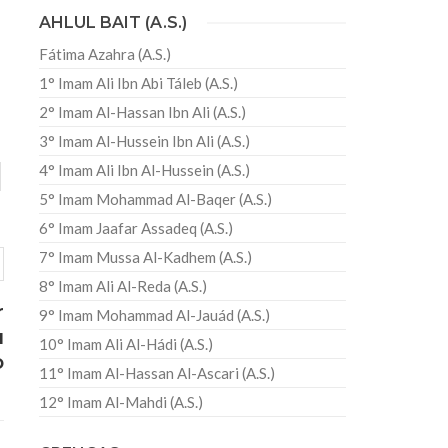
AHLUL BAIT (A.S.)
Fátima Azahra (A.S.)
1° Imam Ali Ibn Abi Táleb (A.S.)
2° Imam Al-Hassan Ibn Ali (A.S.)
3° Imam Al-Hussein Ibn Ali (A.S.)
4° Imam Ali Ibn Al-Hussein (A.S.)
5° Imam Mohammad Al-Baqer (A.S.)
6° Imam Jaafar Assadeq (A.S.)
7° Imam Mussa Al-Kadhem (A.S.)
8° Imam Ali Al-Reda (A.S.)
r
9° Imam Mohammad Al-Jauád (A.S.)
u
10° Imam Ali Al-Hádi (A.S.)
o
11° Imam Al-Hassan Al-Ascari (A.S.)
12° Imam Al-Mahdi (A.S.)