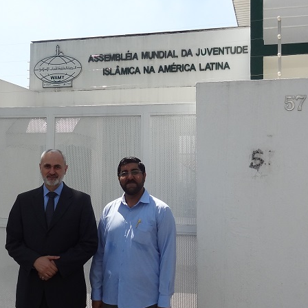
magnitude. Mais
Hejrita. Desejamos a todos os 
NOTÍCIAS
ssein (A.S.)
3 DE JULHO DE 2014
 Diante da data em que
Centro Islâmico no Bra
lmanos, o Imam Ali Ibn Al-
Relações Exteriores da
or “Zein Al-Ábidin” (Formosura
Na noite da quinta-feira, 03 de 
sede, em São Paulo, o ex-minist
do Irã, Sr. Kamal Kharrazi, que 