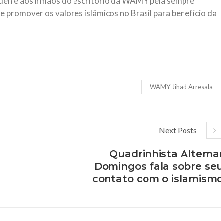
h e aos irmãos do escritório da WAMY pela sempre
e promover os valores islâmicos no Brasil para benefício da
WAMY Jihad Arresala
Next Posts
Quadrinhista Altema
Domingos fala sobre se
contato com o islamism