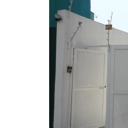
ter entrado numa guerra cultural e religiosa de 
10 DE NOVEMBRO DE 2013
Falecimento do Imam Ali Ibn Al-Hu
Em nome de Deus, o Clemente, o Misericordioso!
relembramos o martírio do quarto Imam dos muçu
Hussein Ibn Ali Ibn Abi Táleb (A.S.), conhecido p