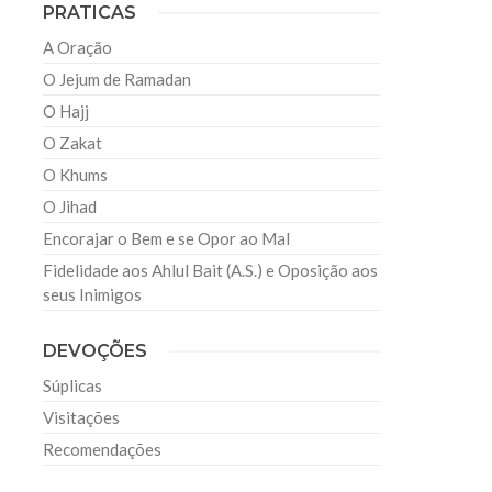
PRATICAS
A Oração
O Jejum de Ramadan
O Hajj
O Zakat
O Khums
O Jihad
Encorajar o Bem e se Opor ao Mal
Fidelidade aos Ahlul Bait (A.S.) e Oposição aos
seus Inimigos
DEVOÇÕES
Súplicas
Visitações
Recomendações