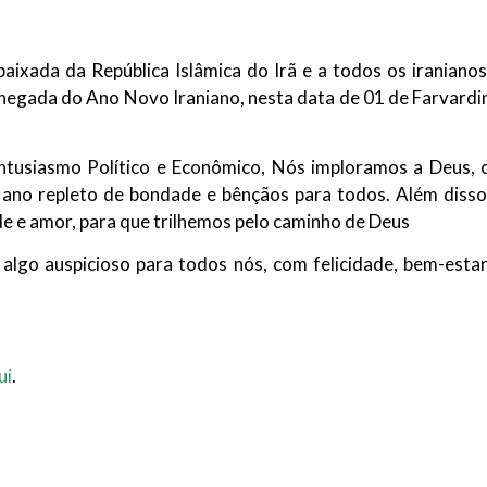
NOTÍCIAS
ssein (A.S.)
3 DE JULHO DE 2014
 Diante da data em que
aixada da República Islâmica do Irã e a todos os iranianos
Centro Islâmico no Bra
lmanos, o Imam Ali Ibn Al-
chegada do Ano Novo Iraniano, nesta data de 01 de Farvardi
Relações Exteriores da
or “Zein Al-Ábidin” (Formosura
Na noite da quinta-feira, 03 de 
sede, em São Paulo, o ex-minist
do Irã, Sr. Kamal Kharrazi, que 
usiasmo Político e Econômico, Nós imploramos a Deus, 
ano repleto de bondade e bênçãos para todos. Além disso
 e amor, para que trilhemos pelo caminho de Deus
lgo auspicioso para todos nós, com felicidade, bem-estar
ui
.