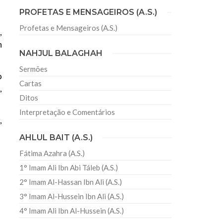
PROFETAS E MENSAGEIROS (A.S.)
Profetas e Mensageiros (A.S.)
,
sil recebe o ex-ministro das
n
 República Islâmica do Irã
NAHJUL BALAGHAH
Abril, o Centro Islâmico no Brasil recebeu em sua
ro das Relações Exteriores da República Islâmica
Sermões
encontra-se visitando
o
Cartas
,
Ditos
Interpretação e Comentários
,
AHLUL BAIT (A.S.)
Fátima Azahra (A.S.)
1° Imam Ali Ibn Abi Táleb (A.S.)
2° Imam Al-Hassan Ibn Ali (A.S.)
3° Imam Al-Hussein Ibn Ali (A.S.)
4° Imam Ali Ibn Al-Hussein (A.S.)