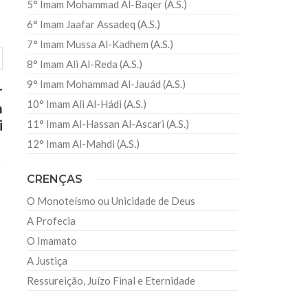
5° Imam Mohammad Al-Baqer (A.S.)
6° Imam Jaafar Assadeq (A.S.)
7° Imam Mussa Al-Kadhem (A.S.)
8° Imam Ali Al-Reda (A.S.)
9° Imam Mohammad Al-Jauád (A.S.)
r
10° Imam Ali Al-Hádi (A.S.)
h
i
11° Imam Al-Hassan Al-Ascari (A.S.)
12° Imam Al-Mahdi (A.S.)
CRENÇAS
O Monoteísmo ou Unicidade de Deus
A Profecia
O Imamato
A Justiça
Ressureição, Juízo Final e Eternidade