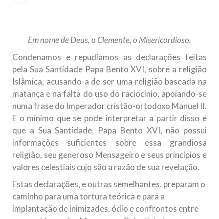
Islâmico no Brasil parabeniza a nação islâmica pela chegada
no ano novo muçulmano de 1435 Hejrita. Desejamos a
todos os irmãos e irmãs um novo
Em nome de Deus, o Clemente, o Misericordioso.
10 DE NOVEMBRO DE 2013
Falecimento do Imam Ali Ibn Al-Hussein
Condenamos e repudiamos as declarações feitas
(A.S.)
pela Sua Santidade Papa Bento XVI, sobre a religião
Em nome de Deus, o Clemente, o Misericordioso! Diante da
Islâmica, acusando-a de ser uma religião baseada na
data em que relembramos o martírio do quarto Imam dos
matança e na falta do uso do raciocínio, apoiando-se
muçulmanos, o Imam Ali Ibn Al-Hussein Ibn Ali Ibn Abi Táleb
(A.S.), conhecido por “Zein Al-Ábidin” (Formosura
numa frase do Imperador cristão-ortodoxo Manuel II.
E o mínimo que se pode interpretar a partir disso é
NOTÍCIAS
que a Sua Santidade, Papa Bento XVI, não possui
informações suficientes sobre essa grandiosa
3 DE JULHO DE 2014
religião, seu generoso Mensageiro e seus princípios e
Centro Islâmico no Brasil recebe o ex-
valores celestiais cujo são a razão de sua revelação.
ministro das Relações Exteriores da
República Islâmica do Irã
Estas declarações, e outras semelhantes, preparam o
Na noite da quinta-feira, 03 de Abril, o Centro Islâmico no
caminho para uma tortura teórica e para a
Brasil recebeu em sua sede, em São Paulo, o ex-ministro das
implantação de inimizades, ódio e confrontos entre
Relações Exteriores da República Islâmica do Irã, Sr. Kamal
Kharrazi, que encontra-se visitando