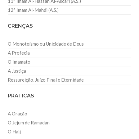
11° Imam Al-Hassan Al-Ascari (A.S.)
12° Imam Al-Mahdi (A.S.)
CRENÇAS
O Monoteísmo ou Unicidade de Deus
A Profecia
O Imamato
A Justiça
Ressureição, Juízo Final e Eternidade
PRATICAS
A Oração
O Jejum de Ramadan
O Hajj