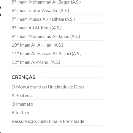
5° Imam Mohammad Al-Baqer (A.S.)
s
6° Imam Jaafar Assadeq (A.S.)
o
7° Imam Mussa Al-Kadhem (A.S.)
8° Imam Ali Al-Reda (A.S.)
9° Imam Mohammad Al-Jauád (A.S.)
10° Imam Ali Al-Hádi (A.S.)
11° Imam Al-Hassan Al-Ascari (A.S.)
12° Imam Al-Mahdi (A.S.)
CRENÇAS
O Monoteísmo ou Unicidade de Deus
A Profecia
O Imamato
A Justiça
Ressureição, Juízo Final e Eternidade
a