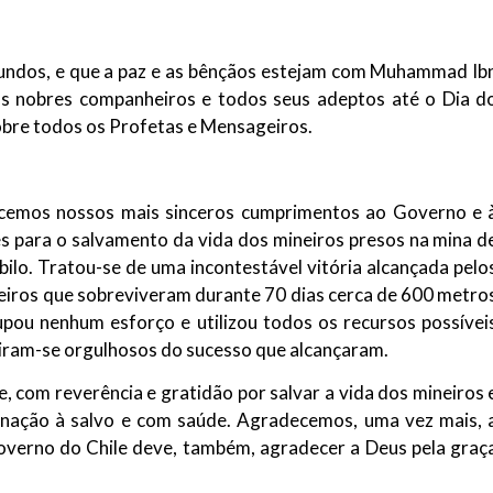
NOTÍCIAS
ssein (A.S.)
3 DE JULHO DE 2014
 Diante da data em que
Mundos, e que a paz e as bênçãos estejam com Muhammad Ib
Centro Islâmico no Bra
lmanos, o Imam Ali Ibn Al-
seus nobres companheiros e todos seus adeptos até o Dia d
Relações Exteriores da
or “Zein Al-Ábidin” (Formosura
sobre todos os Profetas e Mensageiros.
Na noite da quinta-feira, 03 de 
sede, em São Paulo, o ex-minist
do Irã, Sr. Kamal Kharrazi, que 
ecemos nossos mais sinceros cumprimentos ao Governo e 
s para o salvamento da vida dos mineiros presos na mina d
úbilo. Tratou-se de uma incontestável vitória alcançada pelo
eiros que sobreviveram durante 70 dias cerca de 600 metro
upou nenhum esforço e utilizou todos os recursos possívei
ntiram-se orgulhosos do sucesso que alcançaram.
e, com reverência e gratidão por salvar a vida dos mineiros 
 e nação à salvo e com saúde. Agradecemos, uma vez mais, 
overno do Chile deve, também, agradecer a Deus pela graç