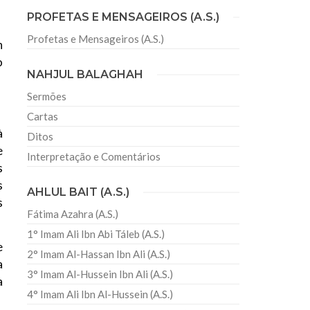
PROFETAS E MENSAGEIROS (A.S.)
Profetas e Mensageiros (A.S.)
n
sil recebe o ex-ministro das
o
 República Islâmica do Irã
NAHJUL BALAGHAH
Abril, o Centro Islâmico no Brasil recebeu em sua
ro das Relações Exteriores da República Islâmica
Sermões
encontra-se visitando
Cartas
à
Ditos
e
Interpretação e Comentários
s
s
AHLUL BAIT (A.S.)
s
Fátima Azahra (A.S.)
1° Imam Ali Ibn Abi Táleb (A.S.)
e
2° Imam Al-Hassan Ibn Ali (A.S.)
a
3° Imam Al-Hussein Ibn Ali (A.S.)
a
4° Imam Ali Ibn Al-Hussein (A.S.)