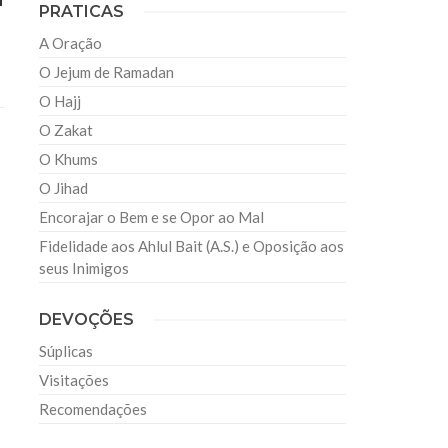
PRATICAS
A Oração
O Jejum de Ramadan
O Hajj
O Zakat
O Khums
O Jihad
Encorajar o Bem e se Opor ao Mal
Fidelidade aos Ahlul Bait (A.S.) e Oposição aos
seus Inimigos
DEVOÇÕES
Súplicas
Visitações
Recomendações