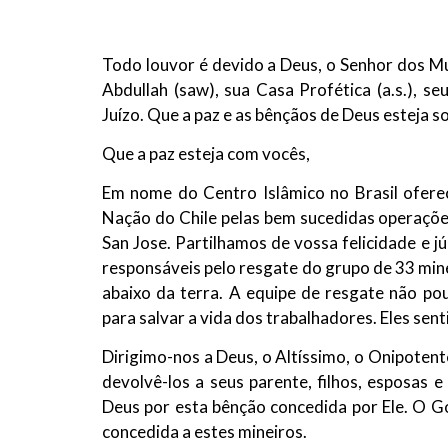
10 DE NOVEMBRO DE 2013
Falecimento do Imam Ali Ibn Al-Hu
Em nome de Deus, o Clemente, o Misericordioso!
Todo louvor é devido a Deus, o Senhor dos 
relembramos o martírio do quarto Imam dos muçu
Abdullah (saw), sua Casa Profética (a.s.), 
Hussein Ibn Ali Ibn Abi Táleb (A.S.), conhecido p
Juízo. Que a paz e as bênçãos de Deus esteja 
Que a paz esteja com vocês,
Em nome do Centro Islâmico no Brasil ofer
Nação do Chile pelas bem sucedidas operaçõe
San Jose. Partilhamos de vossa felicidade e j
responsáveis pelo resgate do grupo de 33 min
abaixo da terra. A equipe de resgate não po
para salvar a vida dos trabalhadores. Eles se
Dirigimo-nos a Deus, o Altíssimo, o Onipotent
devolvê-los a seus parente, filhos, esposas
Deus por esta bênção concedida por Ele. O G
concedida a estes mineiros.