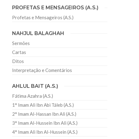
PROFETAS E MENSAGEIROS (A.S.)
Profetas e Mensageiros (A.S.)
sil recebe o ex-ministro das
 República Islâmica do Irã
NAHJUL BALAGHAH
Abril, o Centro Islâmico no Brasil recebeu em sua
ro das Relações Exteriores da República Islâmica
Sermões
encontra-se visitando
Cartas
Ditos
Interpretação e Comentários
AHLUL BAIT (A.S.)
Fátima Azahra (A.S.)
1° Imam Ali Ibn Abi Táleb (A.S.)
2° Imam Al-Hassan Ibn Ali (A.S.)
3° Imam Al-Hussein Ibn Ali (A.S.)
4° Imam Ali Ibn Al-Hussein (A.S.)