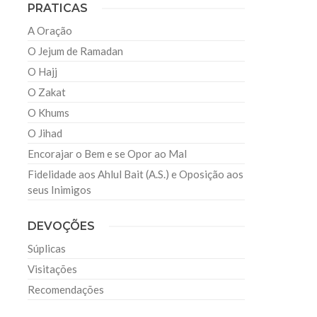
PRATICAS
A Oração
O Jejum de Ramadan
O Hajj
O Zakat
O Khums
O Jihad
Encorajar o Bem e se Opor ao Mal
Fidelidade aos Ahlul Bait (A.S.) e Oposição aos
seus Inimigos
DEVOÇÕES
Súplicas
Visitações
Recomendações