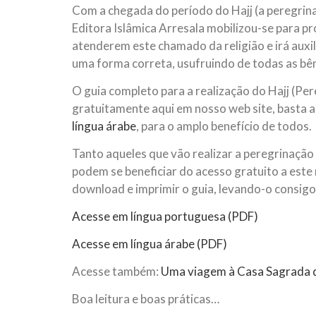
Com a chegada do período do Hajj (a peregrinaç
10 DE NOVEMBRO DE 2013
Falecimento do Imam Ali Ibn Al-Hu
Editora Islâmica Arresala mobilizou-se para p
Em nome de Deus, o Clemente, o Misericordioso!
atenderem este chamado da religião e irá auxil
relembramos o martírio do quarto Imam dos muçu
uma forma correta, usufruindo de todas as b
Hussein Ibn Ali Ibn Abi Táleb (A.S.), conhecido p
O guia completo para a realização do Hajj (Pere
gratuitamente aqui em nosso web site, basta 
língua árabe
, para o amplo benefício de todos.
Tanto aqueles que vão realizar a peregrinação
podem se beneficiar do acesso gratuito a este 
download e imprimir o guia, levando-o consigo 
Acesse em língua portuguesa (PDF)
Acesse em língua árabe (PDF)
Acesse também:
Uma viagem à Casa Sagrada d
Boa leitura e boas práticas…