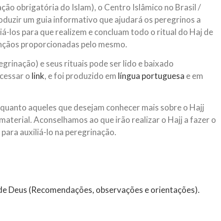
ão obrigatória do Islam), o Centro Islâmico no Brasil /
NOTÍCIAS
ssein (A.S.)
roduzir um guia informativo que ajudará os peregrinos a
3 DE JULHO DE 2014
 Diante da data em que
iá-los para que realizem e concluam todo o ritual do Haj de
Centro Islâmico no Bra
lmanos, o Imam Ali Ibn Al-
ênçãos proporcionadas pelo mesmo.
Relações Exteriores da
or “Zein Al-Ábidin” (Formosura
Na noite da quinta-feira, 03 de 
grinação) e seus rituais pode ser lido e baixado
sede, em São Paulo, o ex-minist
do Irã, Sr. Kamal Kharrazi, que 
acessar o
link
, e foi produzido em
língua portuguesa
e em
 quanto aqueles que desejam conhecer mais sobre o Hajj
material. Aconselhamos ao que irão realizar o Hajj a fazer o
para auxiliá-lo na peregrinação.
e Deus (Recomendações, observações e orientações).