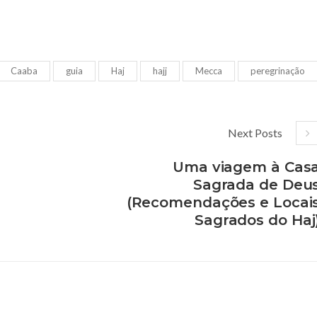
Caaba
guia
Haj
hajj
Mecca
peregrinação
Next Posts
Uma viagem à Cas
Sagrada de Deu
(Recomendações e Locai
Sagrados do Haj