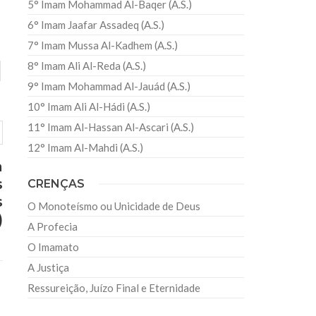
5° Imam Mohammad Al-Baqer (A.S.)
6° Imam Jaafar Assadeq (A.S.)
7° Imam Mussa Al-Kadhem (A.S.)
8° Imam Ali Al-Reda (A.S.)
9° Imam Mohammad Al-Jauád (A.S.)
10° Imam Ali Al-Hádi (A.S.)
11° Imam Al-Hassan Al-Ascari (A.S.)
12° Imam Al-Mahdi (A.S.)
a
s
CRENÇAS
s
O Monoteísmo ou Unicidade de Deus
)
A Profecia
O Imamato
A Justiça
Ressureição, Juízo Final e Eternidade