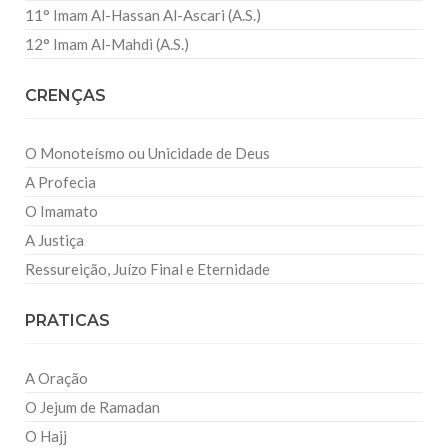
11° Imam Al-Hassan Al-Ascari (A.S.)
12° Imam Al-Mahdi (A.S.)
CRENÇAS
O Monoteísmo ou Unicidade de Deus
A Profecia
O Imamato
A Justiça
Ressureição, Juízo Final e Eternidade
PRATICAS
A Oração
O Jejum de Ramadan
O Hajj