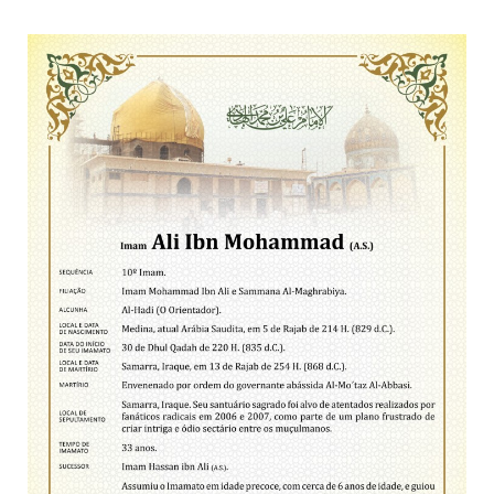
todos os irmãos e irmãs um novo
10 DE NOVEMBRO DE 2013
Falecimento do Imam Ali Ibn Al-Hussein
(A.S.)
Em nome de Deus, o Clemente, o Misericordioso! Diante da
data em que relembramos o martírio do quarto Imam dos
muçulmanos, o Imam Ali Ibn Al-Hussein Ibn Ali Ibn Abi Táleb
(A.S.), conhecido por “Zein Al-Ábidin” (Formosura
NOTÍCIAS
3 DE JULHO DE 2014
Centro Islâmico no Brasil recebe o ex-
ministro das Relações Exteriores da
República Islâmica do Irã
Na noite da quinta-feira, 03 de Abril, o Centro Islâmico no
Brasil recebeu em sua sede, em São Paulo, o ex-ministro das
Relações Exteriores da República Islâmica do Irã, Sr. Kamal
Kharrazi, que encontra-se visitando