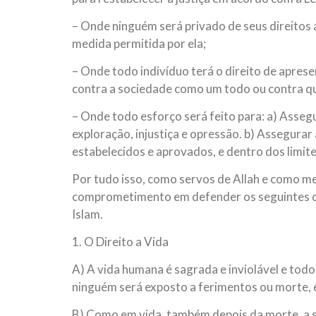
– Onde ninguém será privado de seus direitos a
medida permitida por ela;
– Onde todo indivíduo terá o direito de apres
contra a sociedade como um todo ou contra q
– Onde todo esforço será feito para: a) Asseg
exploração, injustiça e opressão. b) Assegura
estabelecidos e aprovados, e dentro dos limites
Por tudo isso, como servos de Allah e como 
comprometimento em defender os seguintes di
Islam.
1. O Direito a Vida
A) A vida humana é sagrada e inviolável e todo
ninguém será exposto a ferimentos ou morte, ex
B) Como em vida, também depois da morte, a s