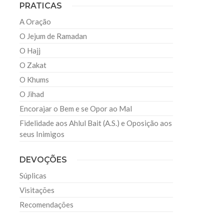
PRATICAS
A Oração
O Jejum de Ramadan
O Hajj
O Zakat
O Khums
O Jihad
Encorajar o Bem e se Opor ao Mal
Fidelidade aos Ahlul Bait (A.S.) e Oposição aos
seus Inimigos
DEVOÇÕES
Súplicas
Visitações
Recomendações