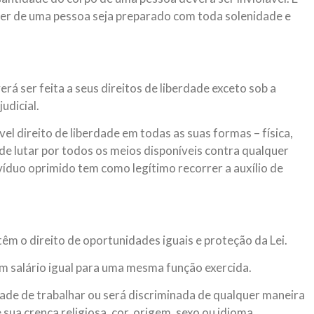
ver de uma pessoa seja preparado com toda solenidade e
á ser feita a seus direitos de liberdade exceto sob a
udicial.
el direito de liberdade em todas as suas formas – física,
to de lutar por todos os meios disponíveis contra qualquer
ivíduo oprimido tem como legítimo recorrer a auxílio de
têm o direito de oportunidades iguais e proteção da Lei.
um salário igual para uma mesma função exercida.
de de trabalhar ou será discriminada de qualquer maneira
 sua crença religiosa, cor, origem, sexo ou idioma.