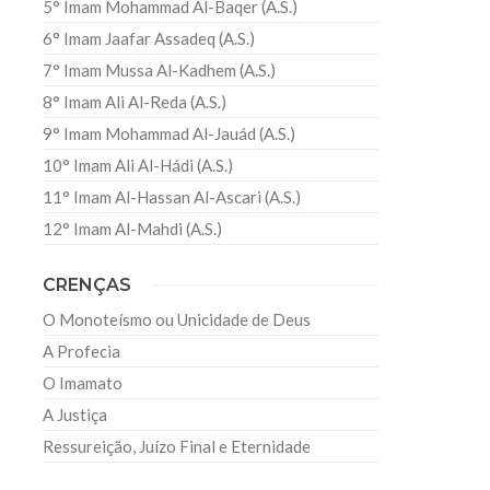
5° Imam Mohammad Al-Baqer (A.S.)
6° Imam Jaafar Assadeq (A.S.)
7° Imam Mussa Al-Kadhem (A.S.)
8° Imam Ali Al-Reda (A.S.)
9° Imam Mohammad Al-Jauád (A.S.)
10° Imam Ali Al-Hádi (A.S.)
11° Imam Al-Hassan Al-Ascari (A.S.)
12° Imam Al-Mahdi (A.S.)
CRENÇAS
O Monoteísmo ou Unicidade de Deus
A Profecia
O Imamato
A Justiça
Ressureição, Juízo Final e Eternidade