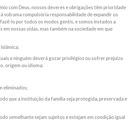
ênio com Deus, nossos deveres e obrigações têm prioridade
tá sob uma compulsória responsabilidade de expandir os
 fazê-lo por todos os modos gentis, e somos instados a
as em nossas vidas, mas também na sociedade em que
Islâmica;
ais e ninguém deverá gozar privilégios ou sofrer prejuízo
xo, origem ou idioma;
m eliminados;
do que a instituição da família seja protegida, preservada e
do semelhante sejam sujeitos e estejam em condição igual