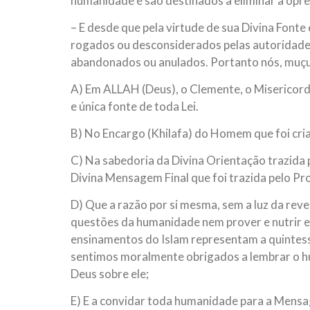
humanidade e são destinados a eliminar a opres
– E desde que pela virtude de sua Divina Fonte
rogados ou desconsiderados pelas autoridades
abandonados ou anulados. Portanto nós, muç
A) Em ALLAH (Deus), o Clemente, o Misericord
e única fonte de toda Lei.
B) No Encargo (Khilafa) do Homem que foi cri
C) Na sabedoria da Divina Orientação trazida 
Divina Mensagem Final que foi trazida pelo 
D) Que a razão por si mesma, sem a luz da rev
questões da humanidade nem prover e nutrir e
ensinamentos do Islam representam a quintessê
sentimos moralmente obrigados a lembrar o hu
Deus sobre ele;
E) E a convidar toda humanidade para a Mensa