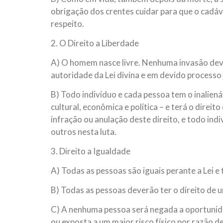
obrigação dos crentes cuidar para que o cadá
respeito.
2. O Direito a Liberdade
A) O homem nasce livre. Nenhuma invasão dever
autoridade da Lei divina e em devido processo j
B) Todo indivíduo e cada pessoa tem o inalienáv
cultural, econômica e política – e terá o direi
infração ou anulação deste direito, e todo ind
outros nesta luta.
3. Direito a Igualdade
A) Todas as pessoas são iguais perante a Lei e 
B) Todas as pessoas deverão ter o direito de 
C) A nenhuma pessoa será negada a oportunida
ou exposta a um maior risco físico por razão de