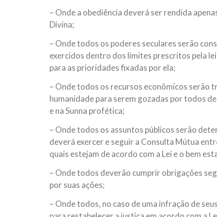
– Onde a obediência deverá ser rendida apena
Divina;
– Onde todos os poderes seculares serão con
exercidos dentro dos limites prescritos pela l
para as prioridades fixadas por ela;
– Onde todos os recursos econômicos serão t
humanidade para serem gozadas por todos de a
e na Sunna profética;
– Onde todos os assuntos públicos serão dete
deverá exercer e seguir a Consulta Mútua entre
quais estejam de acordo com a Lei e o bem es
– Onde todos deverão cumprir obrigações seg
por suas ações;
– Onde todos, no caso de uma infração de seu
para restabelecer a justiça em acordo com a Le