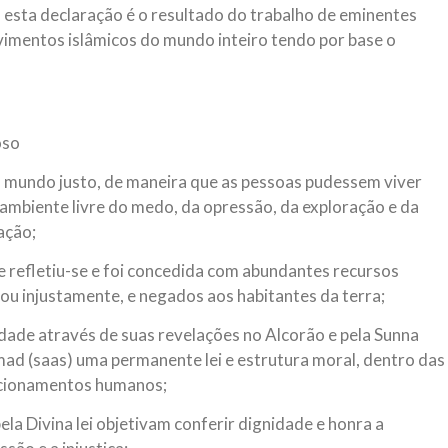
 esta declaração é o resultado do trabalho de eminentes
NOTÍCIAS
ssein (A.S.)
ovimentos islâmicos do mundo inteiro tendo por base o
3 DE JULHO DE 2014
 Diante da data em que
Centro Islâmico no Bra
lmanos, o Imam Ali Ibn Al-
Relações Exteriores da
or “Zein Al-Ábidin” (Formosura
Na noite da quinta-feira, 03 de 
sede, em São Paulo, o ex-minist
oso
do Irã, Sr. Kamal Kharrazi, que 
 mundo justo, de maneira que as pessoas pudessem viver
mbiente livre do medo, da opressão, da exploração e da
ação;
 refletiu-se e foi concedida com abundantes recursos
ou injustamente, e negados aos habitantes da terra;
ade através de suas revelações no Alcorão e pela Sunna
d (saas) uma permanente lei e estrutura moral, dentro das
elacionamentos humanos;
la Divina lei objetivam conferir dignidade e honra a