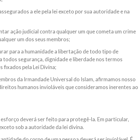
ssegurados a ele pela lei exceto por sua autoridade e na
entar ação judicial contra qualquer um que cometa um crime
ualquer um dos seus membros;
urar para a humanidade a libertação de todo tipo de
r a todos segurança, dignidade e liberdade nos termos
 fixados pela Lei Divina;
membros da Irmandade Universal do Islam, afirmamos nosso
reitos humanos invioláveis que consideramos inerentes ao
 esforço deverá ser feito para protegê-la. Em particular,
ceto sob a autoridade da lei divina.
antidade do corpo de uma pessoa deverá ser inviolável. É