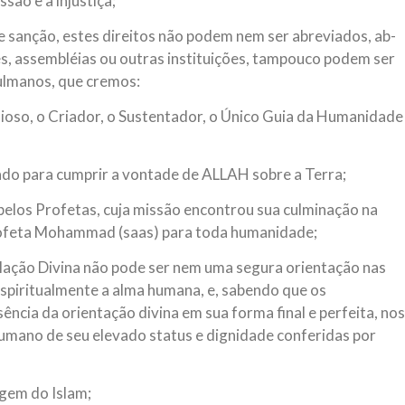
são e a injustiça;
 e sanção, estes direitos não podem nem ser abreviados, ab-
, assembléias ou outras instituições, tampouco podem ser
ulmanos, que cremos:
ioso, o Criador, o Sustentador, o Único Guia da Humanidade
ado para cumprir a vontade de ALLAH sobre a Terra;
pelos Profetas, cuja missão encontrou sua culminação na
Profeta Mohammad (saas) para toda humanidade;
elação Divina não pode ser nem uma segura orientação nas
spiritualmente a alma humana, e, sabendo que os
ncia da orientação divina em sua forma final e perfeita, nos
mano de seu elevado status e dignidade conferidas por
gem do Islam;