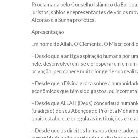
Proclamada pelo Conselho Islâmico da Europa,
10 DE NOVEMBRO DE 2013
Falecimento do Imam Ali Ibn Al-Hu
juristas, sábios e representantes de vários m
Em nome de Deus, o Clemente, o Misericordioso!
Alcorão e a Sunna profética.
relembramos o martírio do quarto Imam dos muçu
Hussein Ibn Ali Ibn Abi Táleb (A.S.), conhecido p
Apresentação
Em nome de Allah, O Clemente, O Misericordi
– Desde que a antiga aspiração humana por um
nele, desenvolverem-se e prosperarem em um a
privação, permanece muito longe de sua realiz
– Desde que a Divina graça sobre a humanidade
econômicos que têm sido gastos, ou incorreta 
– Desde que ALLAH (Deus) concedeu a humanid
(tradição) de seu Abençoado Profeta Mohamma
quais estabelece e regula as instituições e r
– Desde que os direitos humanos decretados pe