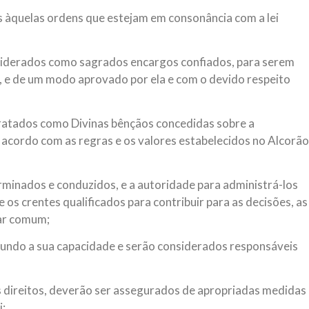
s àquelas ordens que estejam em consonância com a lei
siderados como sagrados encargos confiados, para serem
ei, e de um modo aprovado por ela e com o devido respeito
ratados como Divinas bênçãos concedidas sobre a
cordo com as regras e os valores estabelecidos no Alcorão
rminados e conduzidos, e a autoridade para administrá-los
 os crentes qualificados para contribuir para as decisões, as
tar comum;
undo a sua capacidade e serão considerados responsáveis
s direitos, deverão ser assegurados de apropriadas medidas
i;