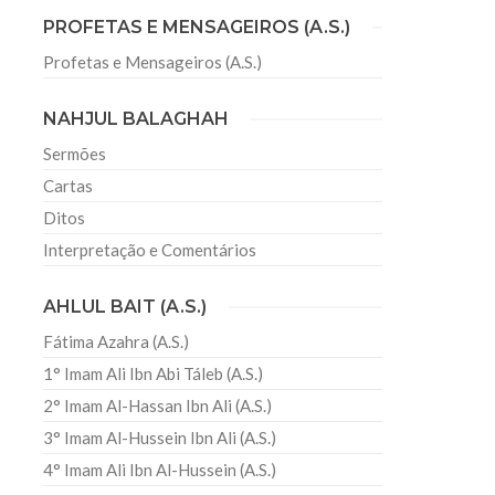
PROFETAS E MENSAGEIROS (A.S.)
Profetas e Mensageiros (A.S.)
sil recebe o ex-ministro das
 República Islâmica do Irã
NAHJUL BALAGHAH
Abril, o Centro Islâmico no Brasil recebeu em sua
ro das Relações Exteriores da República Islâmica
Sermões
encontra-se visitando
Cartas
Ditos
Interpretação e Comentários
AHLUL BAIT (A.S.)
Fátima Azahra (A.S.)
1° Imam Ali Ibn Abi Táleb (A.S.)
2° Imam Al-Hassan Ibn Ali (A.S.)
3° Imam Al-Hussein Ibn Ali (A.S.)
4° Imam Ali Ibn Al-Hussein (A.S.)