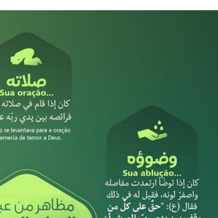
NOTÍCIAS
ssein (A.S.)
3 DE JULHO DE 2014
 Diante da data em que
Centro Islâmico no Bra
lmanos, o Imam Ali Ibn Al-
Relações Exteriores da
or “Zein Al-Ábidin” (Formosura
Na noite da quinta-feira, 03 de 
sede, em São Paulo, o ex-minist
do Irã, Sr. Kamal Kharrazi, que 