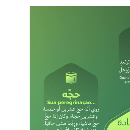
10 DE NOVEMBRO DE 2013
Falecimento do Imam Ali Ibn Al-Hu
Em nome de Deus, o Clemente, o Misericordioso!
relembramos o martírio do quarto Imam dos muçu
Hussein Ibn Ali Ibn Abi Táleb (A.S.), conhecido p