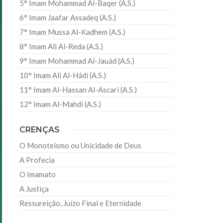
5° Imam Mohammad Al-Baqer (A.S.)
6° Imam Jaafar Assadeq (A.S.)
7° Imam Mussa Al-Kadhem (A.S.)
8° Imam Ali Al-Reda (A.S.)
9° Imam Mohammad Al-Jauád (A.S.)
10° Imam Ali Al-Hádi (A.S.)
11° Imam Al-Hassan Al-Ascari (A.S.)
12° Imam Al-Mahdi (A.S.)
CRENÇAS
O Monoteísmo ou Unicidade de Deus
A Profecia
O Imamato
A Justiça
Ressureição, Juízo Final e Eternidade