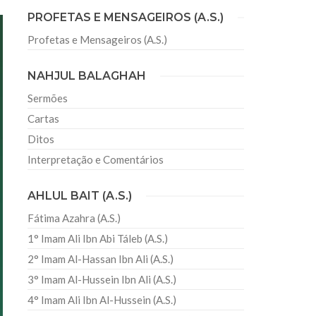
PROFETAS E MENSAGEIROS (A.S.)
Profetas e Mensageiros (A.S.)
sil recebe o ex-ministro das
 República Islâmica do Irã
NAHJUL BALAGHAH
Abril, o Centro Islâmico no Brasil recebeu em sua
ro das Relações Exteriores da República Islâmica
Sermões
encontra-se visitando
Cartas
Ditos
Interpretação e Comentários
AHLUL BAIT (A.S.)
Fátima Azahra (A.S.)
1° Imam Ali Ibn Abi Táleb (A.S.)
2° Imam Al-Hassan Ibn Ali (A.S.)
3° Imam Al-Hussein Ibn Ali (A.S.)
4° Imam Ali Ibn Al-Hussein (A.S.)