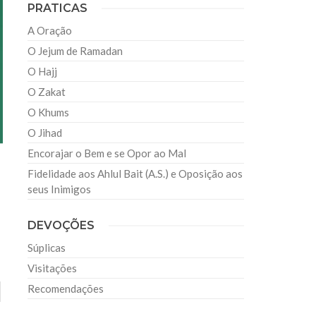
PRATICAS
A Oração
O Jejum de Ramadan
O Hajj
O Zakat
O Khums
O Jihad
Encorajar o Bem e se Opor ao Mal
Fidelidade aos Ahlul Bait (A.S.) e Oposição aos
seus Inimigos
DEVOÇÕES
Súplicas
Visitações
Recomendações