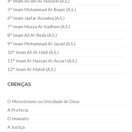
4° Imam Ali Ibn Al-Hussein (A.S.)
5° Imam Mohammad Al-Baqer (A.S.)
6° Imam Jaafar Assadeq (A.S.)
7° Imam Mussa Al-Kadhem (A.S.)
8° Imam Ali Al-Reda (A.S.)
9° Imam Mohammad Al-Jauád (A.S.)
10° Imam Ali Al-Hádi (A.S.)
11° Imam Al-Hassan Al-Ascari (A.S.)
12° Imam Al-Mahdi (A.S.)
CRENÇAS
O Monoteísmo ou Unicidade de Deus
A Profecia
O Imamato
A Justiça