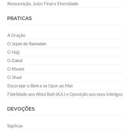
Ressureição, Juízo Final e Eternidade
PRATICAS
A Oração
O Jejum de Ramadan
O Hajj
O Zakat
O Khums
O Jihad
Encorajar o Bem e se Opor ao Mal
Fidelidade aos Ahlul Bait (A.S.) e Oposição aos seus Inimigos
DEVOÇÕES
Súplicas