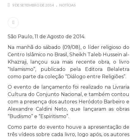
Islâmico no Brasil parabeniza a nação islâmica pela chegada
9 DE SETEMBRO DE 2014
NOTÍCIAS
no ano novo muçulmano de 1435 Hejrita. Desejamos a
todos os irmãos e irmãs um novo
10 DE NOVEMBRO DE 2013
Falecimento do Imam Ali Ibn Al-Hussein
São Paulo, 11 de Agosto de 2014.
(A.S.)
Na manhã do sábado (09/08), o líder religioso do
Em nome de Deus, o Clemente, o Misericordioso! Diante da
Centro Islâmico no Brasil, Sheikh Taleb Hussein al-
data em que relembramos o martírio do quarto Imam dos
muçulmanos, o Imam Ali Ibn Al-Hussein Ibn Ali Ibn Abi Táleb
Khazraji, lançou sua mais recente obra, o livro
(A.S.), conhecido por “Zein Al-Ábidin” (Formosura
“Islamismo”, publicado pela Editora Belaletra
como parte da coleção “Diálogo entre Religiões”.
NOTÍCIAS
O evento de lançamento foi realizado na Livraria
3 DE JULHO DE 2014
Cultura do Conjunto Nacional, e também contou
Centro Islâmico no Brasil recebe o ex-
com a presença dos autores Heródoto Barbeiro e
ministro das Relações Exteriores da
Alexandre Caldini Neto, que lançaram as obras
República Islâmica do Irã
“Budismo” e “Espiritismo”.
Na noite da quinta-feira, 03 de Abril, o Centro Islâmico no
Brasil recebeu em sua sede, em São Paulo, o ex-ministro das
Como parte do evento houve a apresentação de
Relações Exteriores da República Islâmica do Irã, Sr. Kamal
três vídeos sobre cada livro, logo após, os autores
Kharrazi, que encontra-se visitando