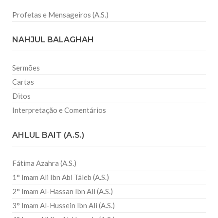
Profetas e Mensageiros (A.S.)
NAHJUL BALAGHAH
Sermões
Cartas
Ditos
Interpretação e Comentários
AHLUL BAIT (A.S.)
Fátima Azahra (A.S.)
1° Imam Ali Ibn Abi Táleb (A.S.)
2° Imam Al-Hassan Ibn Ali (A.S.)
3° Imam Al-Hussein Ibn Ali (A.S.)