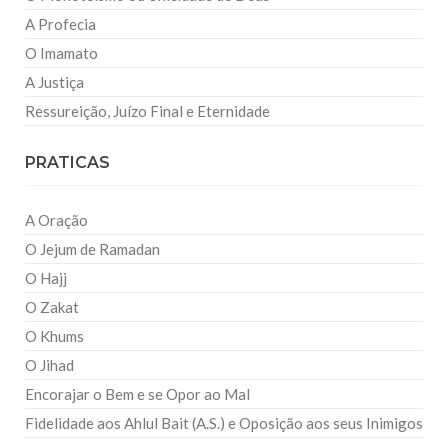
A Profecia
O Imamato
A Justiça
Ressureição, Juízo Final e Eternidade
PRATICAS
A Oração
O Jejum de Ramadan
O Hajj
O Zakat
O Khums
O Jihad
Encorajar o Bem e se Opor ao Mal
Fidelidade aos Ahlul Bait (A.S.) e Oposição aos seus Inimigos