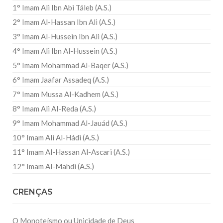
1° Imam Ali Ibn Abi Táleb (A.S.)
2° Imam Al-Hassan Ibn Ali (A.S.)
3° Imam Al-Hussein Ibn Ali (A.S.)
4° Imam Ali Ibn Al-Hussein (A.S.)
5° Imam Mohammad Al-Baqer (A.S.)
6° Imam Jaafar Assadeq (A.S.)
7° Imam Mussa Al-Kadhem (A.S.)
8° Imam Ali Al-Reda (A.S.)
9° Imam Mohammad Al-Jauád (A.S.)
10° Imam Ali Al-Hádi (A.S.)
11° Imam Al-Hassan Al-Ascari (A.S.)
12° Imam Al-Mahdi (A.S.)
CRENÇAS
O Monoteísmo ou Unicidade de Deus