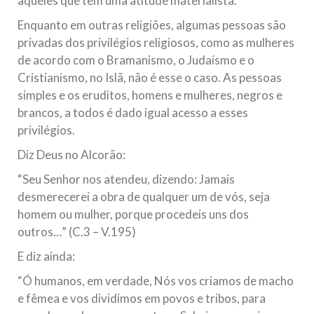
aqueles que têm uma atitude materialista.
Enquanto em outras religiões, algumas pessoas são
privadas dos privilégios religiosos, como as mulheres
de acordo com o Bramanismo, o Judaísmo e o
Cristianismo, no Islã, não é esse o caso. As pessoas
simples e os eruditos, homens e mulheres, negros e
brancos, a todos é dado igual acesso a esses
privilégios.
Diz Deus no Alcorão:
“Seu Senhor nos atendeu, dizendo: Jamais
desmerecerei a obra de qualquer um de vós, seja
homem ou mulher, porque procedeis uns dos
outros…” (C.3 – V.195)
E diz ainda:
“Ó humanos, em verdade, Nós vos criamos de macho
e fêmea e vos dividimos em povos e tribos, para