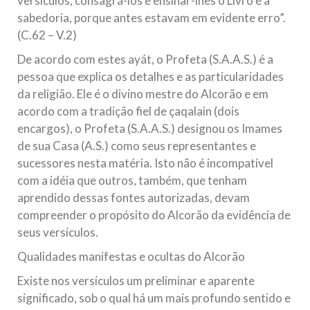
versículos, consagrá-los e ensinar-lhes o Livro e a
sabedoria, porque antes estavam em evidente erro”.
(C.62 – V.2)
De acordo com estes ayát, o Profeta (S.A.A.S.) é a
pessoa que explica os detalhes e as particularidades
da religião. Ele é o divino mestre do Alcorão e em
acordo com a tradição fiel de çaqalain (dois
encargos), o Profeta (S.A.A.S.) designou os Imames
de sua Casa (A.S.) como seus representantes e
sucessores nesta matéria. Isto não é incompatível
com a idéia que outros, também, que tenham
aprendido dessas fontes autorizadas, devam
compreender o propósito do Alcorão da evidência de
seus versículos.
Qualidades manifestas e ocultas do Alcorão
Existe nos versículos um preliminar e aparente
significado, sob o qual há um mais profundo sentido e