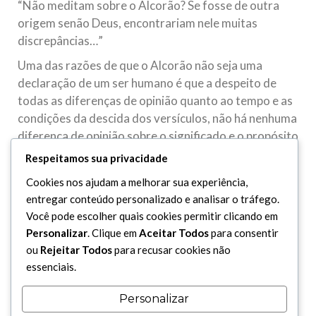
“Não meditam sobre o Alcorão? Se fosse de outra
origem senão Deus, encontrariam nele muitas
discrepâncias…”
Uma das razões de que o Alcorão não seja uma
declaração de um ser humano é que a despeito de
todas as diferenças de opinião quanto ao tempo e as
condições da descida dos versículos, não há nenhuma
diferença de opinião sobre o significado e o propósito
deles.
Respeitamos sua privacidade
Qualquer diferença que possa surgir a uma primeira
Cookies nos ajudam a melhorar sua experiência,
vista é removida pela reflexão sobre o versículo.
entregar conteúdo personalizado e analisar o tráfego.
Mesmo se um considerável número de ayát implícitos
Você pode escolher quais cookies permitir clicando em
demonstrarem uma diferença dos ayát explícitos e se
Personalizar
. Clique em
Aceitar Todos
para consentir
esta diferença é removida por dizer que seus
ou
Rejeitar Todos
para recusar cookies não
significados não estão em sua forma aparente, mas
essenciais.
em algo mais que seja só de conhecimento de Deus,
Personalizar
tal diferença de opinião não é por causa de se dizer