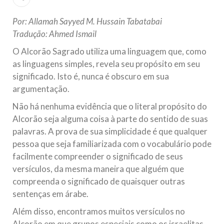
todos os irmãos e irmãs um novo
Por: Allamah Sayyed M. Hussain Tabatabai
10 DE NOVEMBRO DE 2013
Tradução: Ahmed Ismail
Falecimento do Imam Ali Ibn Al-Hussein
O Alcorão Sagrado utiliza uma linguagem que, como
(A.S.)
as linguagens simples, revela seu propósito em seu
Em nome de Deus, o Clemente, o Misericordioso! Diante da
data em que relembramos o martírio do quarto Imam dos
significado. Isto é, nunca é obscuro em sua
muçulmanos, o Imam Ali Ibn Al-Hussein Ibn Ali Ibn Abi Táleb
(A.S.), conhecido por “Zein Al-Ábidin” (Formosura
argumentação.
Não há nenhuma evidência que o literal propósito do
NOTÍCIAS
Alcorão seja alguma coisa à parte do sentido de suas
palavras. A prova de sua simplicidade é que qualquer
3 DE JULHO DE 2014
pessoa que seja familiarizada com o vocabulário pode
Centro Islâmico no Brasil recebe o ex-
facilmente compreender o significado de seus
ministro das Relações Exteriores da
versículos, da mesma maneira que alguém que
República Islâmica do Irã
compreenda o significado de quaisquer outras
Na noite da quinta-feira, 03 de Abril, o Centro Islâmico no
Brasil recebeu em sua sede, em São Paulo, o ex-ministro das
sentenças em árabe.
Relações Exteriores da República Islâmica do Irã, Sr. Kamal
Kharrazi, que encontra-se visitando
Além disso, encontramos muitos versículos no
Alcorão em que grupos especiais como os israelitas,