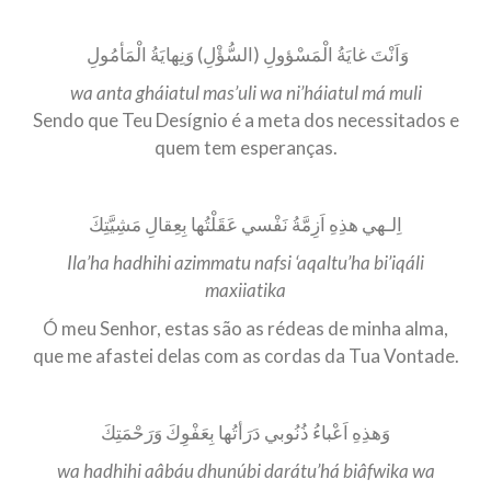
وَاَنْتَ غايَةُ الْمَسْؤولِ (السُّؤْلِ) وَنِهايَةُ الْمَأمُولِ
wa anta gháiatul mas’uli wa ni’háiatul má muli
Sendo que Teu Desígnio é a meta dos necessitados e
quem tem esperanças.
اِلـهي هذِهِ اَزِمَّةُ نَفْسي عَقَلْتُها بِعِقالِ مَشِيَّتِكَ
Ila’ha hadhihi azimmatu nafsi ‘aqaltu’ha bi’iqáli
maxiiatika
Ó meu Senhor, estas são as rédeas de minha alma,
que me afastei delas com as cordas da Tua Vontade.
وَهذِهِ اَعْباءُ ذُنُوبي دَرَأتُها بِعَفْوِكَ وَرَحْمَتِكَ
wa hadhihi aâbáu dhunúbi darátu’há biâfwika wa