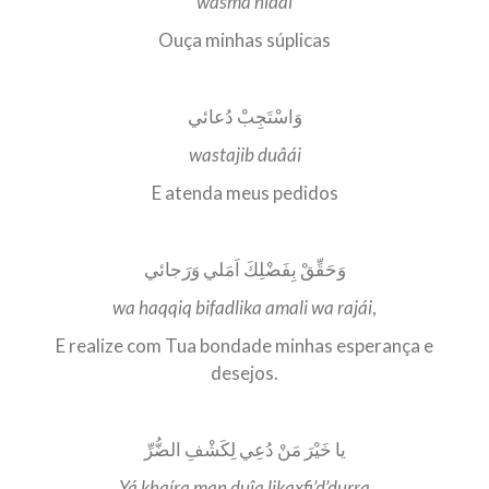
wasmâ nidái
Ouça minhas súplicas
وَاسْتَجِبْ دُعائي
wastajib duâái
E atenda meus pedidos
وَحَقِّقْ بِفَضْلِكَ اَمَلي وَرَجائي
wa haqqiq bifadlika amali wa rajái
,
E realize com Tua bondade minhas esperança e
desejos.
يا خَيْرَ مَنْ دُعِي لِكَشْفِ الضُّرِّ
Yá khaíra man duîa likaxfi’d’durra