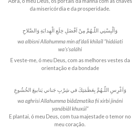
Abra, ó meu Deus, os portais da manhã com as chaves
da misericórdia e da prosperidade.
وَاَلْبِسْنِي اللّـهُمَّ مِنْ اَفْضَلِ خِلَعِ الْهِدايَةِ وَالصَّلاحِ
wa albisni Allahumma min af’dali khilaîl “hidáiati
wa’s’saláhi
E veste-me, ó meu Deus, com as melhores vestes da
orientação e da bondade
وَاَغْرِسِ اللّـهُمَّ بِعَظَمَتِكَ في شِرْبِ جَناني يَنابيعَ الخُشُوعِ
wa aghrisi Allahumma biâdzmatika fii xirbi jináni
yanábíâl khuxúî”
E plantai, ó meu Deus, com tua majestade o temor no
meu coração.