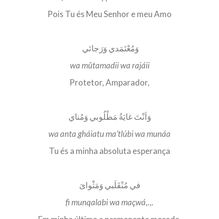
Pois Tu és Meu Senhor e meu Amo
وَمُعْتَمَدي وَرَجائي
wa mûtamadii wa rajáii
Protetor, Amparador,
وَاَنْتَ غايَةُ مَطْلُوبي وَمُناي
wa anta gháiatu ma’tlúbi wa munáa
Tu és a minha absoluta esperança
في مُنْقَلَبي وَمَثْواىَ
fi munqalabi wa maçwá
,.,.