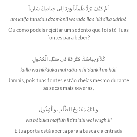
اَمْ كَيْفَ تَرُدُّ ظَمآناً وَرَدَ اِلى حِياضِكَ شارِباً
am kaífa taruddu dzam’anã warada ilaa híá’dika xáribã
Ou como podeis rejeitar um sedento que foi até Tuas
fontes para beber?
كَلاّ وَحِياضُكَ مُتْرَعَةٌ في ضَنْكِ الْمُحُولِ
kalla wa híá’duka mutraâtun fii ‘dankil muhúli
Jamais, pois tuas fontes estão cheias mesmo durante
as secas mais severas,
وَبابُكَ مَفْتُوحٌ لِلطَّلَبِ وَالْوُغُولِ
wa bábúka maftúh li’t’talabi wal wughúli
E tua porta está aberta para a busca e a entrada