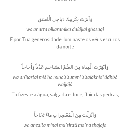
وَاَنَرْتَ بِكَرَمِكَ دَياجِي الْغَسَقِ
wa anarta bikaramika daíájial ghasaqi
E por Tua generosidade iluminaste os véus escuros
da noite
وَاَنْهَرْتَ الْمِياهَ مِنَ الصُّمِّ الصَّياخيدِ عَذْباً وَاُجاجاً
wa an’hartal míá’ha mina’s’summi ‘s’saíákhídi âdhbã
wajjájã
Tu fizeste a água, salgada e doce, fluir das pedras,
وَاَنْزَلْتَ مِنَ الْمُعْصِراتِ ماءً ثَجّاجاً
wa anzalta minal mu´sirati ma´na thajaja