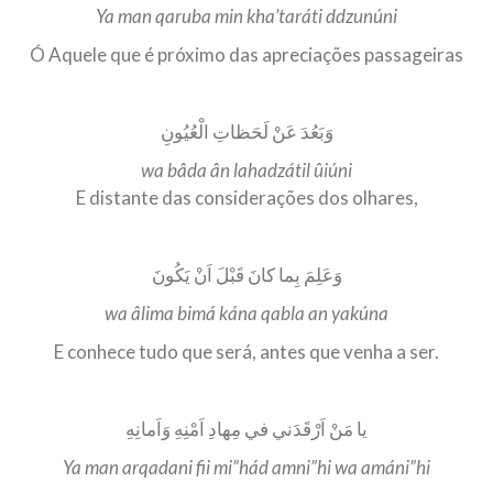
Ya man qaruba min kha’taráti ddzunúni
Ó Aquele que é próximo das apreciações passageiras
وَبَعُدَ عَنْ لَحَظاتِ الْعُيُونِ
wa bâda ân lahadzátil ûiúni
E distante das considerações dos olhares,
وَعَلِمَ بِما كانَ قَبْلَ اَنْ يَكُونَ
wa âlima bimá kána qabla an yakúna
E conhece tudo que será, antes que venha a ser.
يا مَنْ اَرْقَدَني في مِهادِ اَمْنِهِ وَاَمانِهِ
Ya man arqadani fii mi”hád amni”hi wa amáni”hi