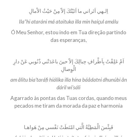
اِلـهي اَتَراني ما اَتَيْتُكَ إلاّ مِنْ حَيْثُ الاْمالِ
Ila”hi ataráni má ataituka illa min haíçul amálu
Ó Meu Senhor, estou indo em Tua direção partindo
das esperanças,
اَمْ عَلِقْتُ بِاَطْرافِ حِبالِكَ إلاّ حينَ باعَدَتْني ذُنُوبي عَنْ دارِ
الْوِصالِ
am âlitu bia’taráfi híálika illa hína báâdatni dhunúbi ân
dáril wi’sáli
Agarrado às pontas das Tuas cordas, quando meus
pecados me tiram da morada da paz e harmonia
فَبِئْسَ الْمَطِيَّةُ الَّتي امْتَطَتْ نَفْسي مِنْ هَواهـا