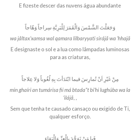
E fizeste descer das nuvens água abundante
وَجَعَلْتَ الشَّمْسَ وَالْقَمَرَ لِلْبَرِيَّةِ سِراجاً وَهّاجاً
wa jâltax’xamsa wal qamara lilbaryyati sirájã wa ‘hhajã
E designaste o sol e a lua como lâmpadas luminosas
para as criaturas,
مِنْ غَيْرِ اَنْ تُمارِسَ فيما ابْتَدَأتَ بِهِ لُغُوباً وَلا عِلاجاً
min ghaíri an tumárisa fii má btada”t bi’hi lughúba wa la
‘ilájã
, ,
Sem que tenha te causado cansaço ou exigido de Ti,
qualquer esforço.
فَيا مَنْ تَوَحَّدَ بِالْعِزِّ وَالْبَقاءِ