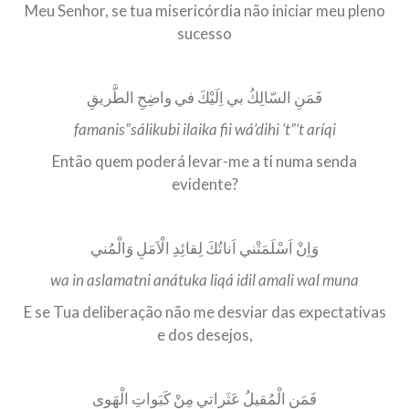
Meu Senhor, se tua misericórdia não iniciar meu pleno
sucesso
فَمَنِ السّالِكُ بي اِلَيْكَ في واضِحِ الطَّريقِ
famanis”sálikubi ilaika fii wá’dihi ‘t”‘t aríqi
Então quem poderá levar-me a ti numa senda
evidente?
وَاِنْ اَسْلَمَتْني اَناتُكَ لِقائِدِ الْاَمَلِ وَالْمُني
wa in aslamatni anátuka liqá idil amali wal muna
E se Tua deliberação não me desviar das expectativas
e dos desejos,
فَمَنِ الْمُقيلُ عَثَراتي مِنْ كَبَواتِ الْهَوى