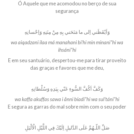
Ó Aquele que me acomodou no berço de sua
segurança
وَاَيْقَظَني اِلى ما مَنَحَني بِهِ مِنْ مِنَنِهِ وَاِحْسانِهِ
wa aiqadzani ilaa má manahani bi’hi min minani”hi wa
ihsáni”hi
E em seu santuário, despertou-me para tirar proveito
das graças e favores que me deu,
وَكَفَّ اَكُفَّ السُّوءِ عَنّي بِيَدِهِ وَسُلْطانِهِ
wa kaffa akuffas sawa i ânni bíadi”hi wa sul’táni”hi
E segura as garras do mal sobre mim com o seu poder
صَلِّ اللّـهُمَّ عَلَى الدَّليلِ اِلَيْكَ فِي اللَّيْلِ الْاَلْيَلِ