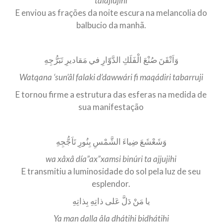
talajlujihi
E enviou as frações da noite escura na melancolia do
balbucio da manhã.
وَاَتْقَنَ صُنْعَ الْفَلَكِ الدَّوّارِ في مَقاديرِ تَبَرُّجِهِ
Watqana ‘sun’âl falaki d’dawwári fi maqádiri tabarruji
E tornou firme a estrutura das esferas na medida de
sua manifestação
وَشَعْشَعَ ضِياءَ الشَّمْسِ بِنُورِ تَاَجُّجِهِ
wa xâxâ día”ax”xamsi binúri ta ajjujihi
E transmitiu a luminosidade do sol pela luz de seu
esplendor.
يا مَنْ دَلَّ عَلى ذاتِهِ بِذاتِهِ
Ya man dalla âla dhátihi bidhátihi