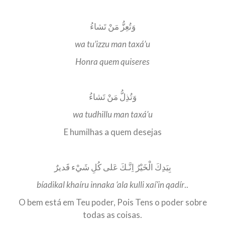
وَتُعِزُّ مَنْ تَشاءُ
wa tu’izzu man taxá’u
Honra quem quiseres
وَتُذِلُّ مَنْ تَشاءُ
wa tudhillu man taxá’u
E humilhas a quem desejas
بِيَدِكَ الْخَيْرُ اِنَّـكَ عَلى كُلِ شَيْء قَديرٌ
bíadikal khaíru innaka ‘ala kulli xaí’in qadír
..
O bem está em Teu poder, Pois Tens o poder sobre
todas as coisas.