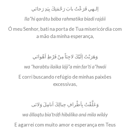
اِلـهي قَرَعْتُ بابَ رَحْمَتِكَ بِيَدِ رَجائي
Ila”hi qarâtu bába rahmatika bíadi rajáii
Ó meu Senhor, bati na porta de Tua misericórdia com
a mão da minha esperança,
وَهَرَبْتُ اِلَيْكَ لاجِئاً مِنْ فَرْطِ اَهْوائي
wa “harabtu ilaika láji”a min far’ti a”hwái
E corri buscando refúgio de minhas paixões
excessivas,
وَعَلَّقْتُ بِاَطْرافِ حِبالِكَ اَنامِلَ وَلائى
wa âllaqtu bia’tráfi hibálika aná mila wiláy
E agarrei com muito amor e esperança em Teus