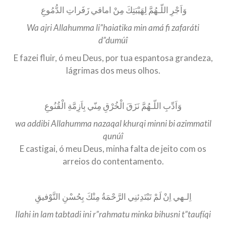
وَاَجْرِ اللّـهُمَّ لِهَيْبَتِكَ مِنْ اماقي زَفَراتِ الدُّمُوعِ
Wa ajri Allahumma li”haiatika min amá fi zafaráti
d”dumúî
E fazei fluir, ó meu Deus, por tua espantosa grandeza,
lágrimas dos meus olhos.
وَاَدِّبِ اللّـهُمَّ نَزَقَ الْخُرْقِ مِنّي بِاَزِمَّةِ الْقُنُوعِ
wa addibi Allahumma nazaqal khurqi minni bi azimmatil
qunúî
E castigai, ó meu Deus, minha falta de jeito com os
arreios do contentamento.
اِلـهي اِنْ لَمْ تَبْتَدِئنِي الرَّحْمَةُ مِنْكَ بِحُسْنِ التَّوْفيقِ
Ilahi in lam tabtadi ini r”rahmatu minka bihusni t”taufíqi