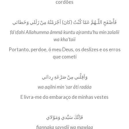
cordões
فَاْصْفَحِ اللّـهُمَّ عَمّا كُنْتُ (كانَ) اَجْرَمْتُهُ مِنْ زَلَلي وَخَطائي
fá’sfahi Allahumma âmmá kuntu ajramtu’hu min zalalii
wa kha’taii
Portanto, perdoe, ó meu Deus, os deslizes e os erros
que cometi
وَاَقِلْني مِنْ صَرْعَةِ رِدائي
wa aqilni min ‘sar âti radáa
E livra-me do embaraço de minhas vestes
فَاِنَّكَ سَيِّدي وَمَوْلاي
fiannaka sayydii wa mawlaa