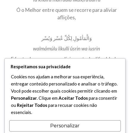
Ó o Melhor entre quem se recorre para aliviar
aflições,
وَالْمَأمُولِ لِكُلِّ عُسْر وَيُسْر
walmámúlu likulli ûsrin wa iusrin
E fonte de esperança e alívio em toda dificuldade e
prosperidade,
Respeitamos sua privacidade
Cookies nos ajudam a melhorar sua experiência,
entregar conteúdo personalizado e analisar o tráfego.
بِكَ اَنْزَلْتُ حاجَتي
Você pode escolher quais cookies permitir clicando em
bika anzaltu hájati
Personalizar
. Clique em
Aceitar Todos
para consentir
ou
Rejeitar Todos
para recusar cookies não
A ti confesso minha necessidade,
essenciais.
Personalizar
فلا تَرُدَّني مِنْ سَنِيِّ مَواهِبِكَ خائِباً