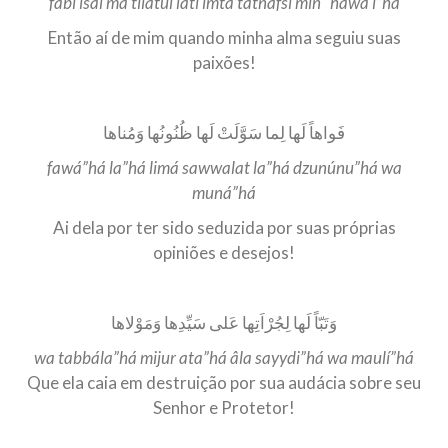
fabi isal ma’tiiatul lati imta’tatnafsi min “háwa i”há
Então aí de mim quando minha alma seguiu suas
paixões!
فَواهاً لَها لِما سَوَّلَتْ لَها ظُنُونُها وَمُناها
fawá”há la”há limá sawwalat la”há dzunúnu”há wa
muná”há
Ai dela por ter sido seduzida por suas próprias
opiniões e desejos!
وَتَبّاً لَها لِجُرْاَتِها عَلى سَيِّدِها وَمَوْلاها
wa tabbála”há mijur ata”há âla sayydi”há wa maulí”há
Que ela caia em destruição por sua audácia sobre seu
Senhor e Protetor!