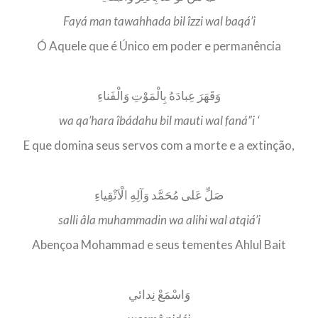
Fayá man tawahhada bil îzzi wal baqá’i
Ó Aquele que é Único em poder e permanência
وَقَهَرَ عِبادَهُ بِالْمَوْتِ وَالْفَناءِ
wa qa’hara îbádahu bil mauti wal faná”i ‘
E que domina seus servos com a morte e a extinção,
صَلِّ عَلى مُحَمَّد وَآلِهِ الْاَتْقِياءِ
salli âla muhammadin wa alihi wal atqiá’i
Abençoa Mohammad e seus tementes Ahlul Bait
وَاسْمَعْ نِدائي