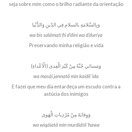
seja sobre mim como o brilho radiante da orientação
وَبِالسَّلامَةِ بالسلام فِي الدّينِ وَالدُّنْيا
wa bis salámati fii d’díni wa d’dun’ya
Preservando minha religião e vida
وَمَسائي جُنَّةً مِنْ كَيْدِ الْعِدى (الْاَعْداءِ)
wa masái jannatã min kaídil ‘ida
E fazei que meu dia entardeça um escudo contra a
astúcia dos inimigos
وَوِقايَهً مِنْ مُرْدِياتِ الْهَوى
wa wiqáíatã min murdíátil ‘hawa