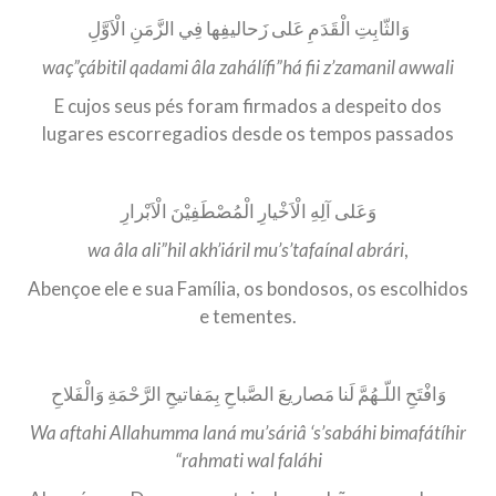
وَالثّابِتِ الْقَدَمِ عَلى زَحاليفِها فِي الزَّمَنِ الْاَوَّلِ
waç”çábitil qadami âla zahálífi”há fii z’zamanil awwali
E cujos seus pés foram firmados a despeito dos
lugares escorregadios desde os tempos passados
وَعَلى آلِهِ الْاَخْيارِ الْمُصْطَفِيْنَ الْاَبْرارِ
wa âla ali”hil akh’iáril mu’s’tafaínal abrári
,
Abençoe ele e sua Família, os bondosos, os escolhidos
e tementes.
وَافْتَحِ اللّـهُمَّ لَنا مَصاريعَ الصَّباحِ بِمَفاتيحِ الرَّحْمَةِ وَالْفَلاحِ
Wa aftahi Allahumma laná mu’sáriâ ‘s’sabáhi bimafátíhir
“rahmati wal faláhi