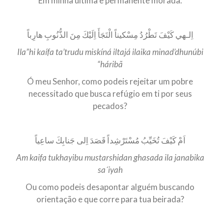
Em minha última e permanente morada.
اِلـهي كَيْفَ تَطْرُدُ مِسْكيناً الْتَجَأَ اِلَيْكَ مِنَ الذُّنُوبِ هارِباً
Ila”hi kaífa ta’trudu miskíná iltajá ilaika minad’dhunúbi
“háribã
Ó meu Senhor, como podeis rejeitar um pobre
necessitado que busca refúgio em ti por seus
pecados?
اَمْ كَيْفَ تُخَيِّبُ مُسْتَرْشِداً قَصَدَ اِلى جَنابِكَ ساعِياً
Am kaifa tukhayibu mustarshidan ghasada ila janabika
sa´iyah
Ou como podeis desapontar alguém buscando
orientação e que corre para tua beirada?