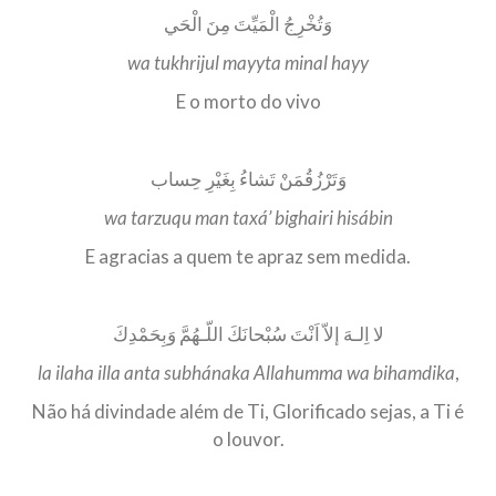
وَتُخْرِجُ الْمَيِّتَ مِنَ الْحَي
wa tukhrijul mayyta minal hayy
E o morto do vivo
وَتَرْزُقُمَنْ تَشاءُ بِغَيْرِ حِساب
wa tarzuqu man taxá’ bighairi hisábin
E agracias a quem te apraz sem medida.
لا اِلـهَ إلاّ اَنْتَ سُبْحانَكَ اللّـهُمَّ وَبِحَمْدِكَ
la ilaha illa anta subhánaka Allahumma wa bihamdika
,
Não há divindade além de Ti, Glorificado sejas, a Ti é
o louvor.