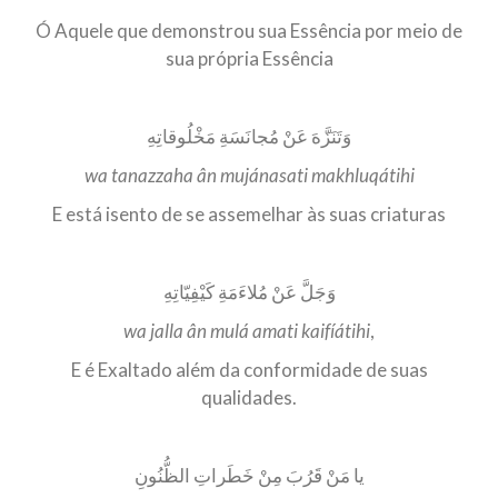
Ó Aquele que demonstrou sua Essência por meio de
sua própria Essência
وَتَنَزَّهَ عَنْ مُجانَسَةِ مَخْلُوقاتِهِ
wa tanazzaha ân mujánasati makhluqátihi
E está isento de se assemelhar às suas criaturas
وَجَلَّ عَنْ مُلاءَمَةِ كَيْفِيّاتِهِ
wa jalla ân mulá amati kaifíátihi
,
E é Exaltado além da conformidade de suas
qualidades.
يا مَنْ قَرُبَ مِنْ خَطَراتِ الظُّنُونِ