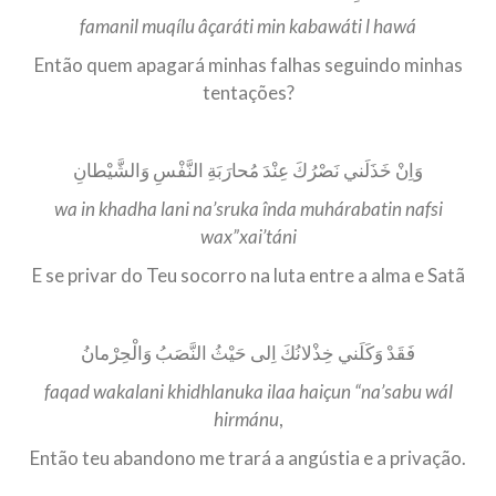
famanil muqílu âçaráti min kabawáti l hawá
Então quem apagará minhas falhas seguindo minhas
tentações?
وَاِنْ خَذَلَني نَصْرُكَ عِنْدَ مُحارَبَةِ النَّفْسِ وَالشَّيْطانِ
wa in khadha lani na’sruka înda muhárabatin nafsi
wax”xai’táni
E se privar do Teu socorro na luta entre a alma e Satã
فَقَدْ وَكَلَني خِذْلانُكَ اِلى حَيْثُ النَّصَبُ وَالْحِرْمانُ
faqad wakalani khidhlanuka ilaa haiçun “na’sabu wál
hirmánu
,
Então teu abandono me trará a angústia e a privação.