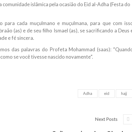
a comunidade islâmica pela ocasião do Eid al-Adha (Festa do
NOTÍCIAS
ssein (A.S.)
3 DE JULHO DE 2014
 Diante da data em que
Centro Islâmico no Bra
ivo para cada muçulmano e muçulmana, para que com iss
lmanos, o Imam Ali Ibn Al-
Relações Exteriores da
or “Zein Al-Ábidin” (Formosura
ão (as) e de seu filho Ismael (as), se sacrificando a Deus 
Na noite da quinta-feira, 03 de 
de e fé sincera.
sede, em São Paulo, o ex-minist
do Irã, Sr. Kamal Kharrazi, que 
remos das palavras do Profeta Mohammad (saas): “Quand
ro como se você tivesse nascido novamente”.
Adha
eid
hajj
Next Posts