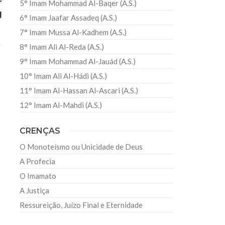
r
5° Imam Mohammad Al-Baqer (A.S.)
J
6° Imam Jaafar Assadeq (A.S.)
7° Imam Mussa Al-Kadhem (A.S.)
8° Imam Ali Al-Reda (A.S.)
9° Imam Mohammad Al-Jauád (A.S.)
10° Imam Ali Al-Hádi (A.S.)
11° Imam Al-Hassan Al-Ascari (A.S.)
12° Imam Al-Mahdi (A.S.)
CRENÇAS
O Monoteísmo ou Unicidade de Deus
A Profecia
O Imamato
A Justiça
Ressureição, Juízo Final e Eternidade