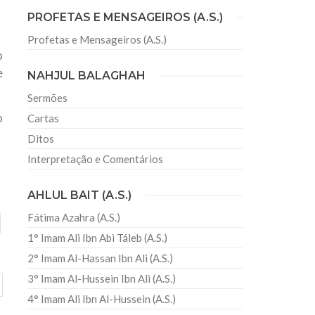
PROFETAS E MENSAGEIROS (A.S.)
Profetas e Mensageiros (A.S.)
sil recebe o ex-ministro das
o
 República Islâmica do Irã
e
NAHJUL BALAGHAH
Abril, o Centro Islâmico no Brasil recebeu em sua
ro das Relações Exteriores da República Islâmica
Sermões
encontra-se visitando
o
Cartas
Ditos
Interpretação e Comentários
AHLUL BAIT (A.S.)
Fátima Azahra (A.S.)
1° Imam Ali Ibn Abi Táleb (A.S.)
2° Imam Al-Hassan Ibn Ali (A.S.)
3° Imam Al-Hussein Ibn Ali (A.S.)
4° Imam Ali Ibn Al-Hussein (A.S.)