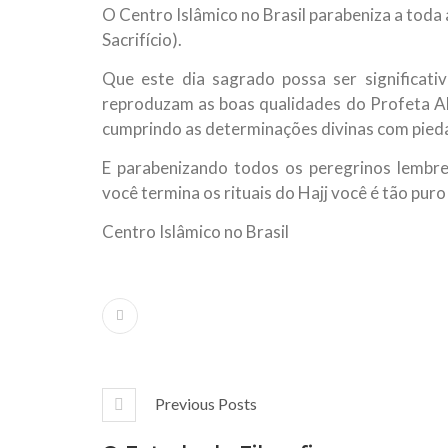
O Centro Islâmico no Brasil parabeniza a toda 
10 DE NOVEMBRO DE 2013
Falecimento do Imam Ali Ibn Al-Hu
Sacrifício).
Em nome de Deus, o Clemente, o Misericordioso!
Que este dia sagrado possa ser significat
relembramos o martírio do quarto Imam dos muçu
Hussein Ibn Ali Ibn Abi Táleb (A.S.), conhecido p
reproduzam as boas qualidades do Profeta Abra
cumprindo as determinações divinas com pieda
E parabenizando todos os peregrinos lemb
você termina os rituais do Hajj você é tão pu
Centro Islâmico no Brasil
Previous Posts