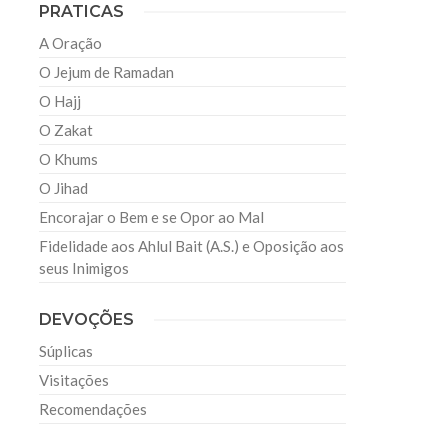
PRATICAS
A Oração
O Jejum de Ramadan
O Hajj
O Zakat
O Khums
O Jihad
Encorajar o Bem e se Opor ao Mal
Fidelidade aos Ahlul Bait (A.S.) e Oposição aos
seus Inimigos
DEVOÇÕES
Súplicas
Visitações
Recomendações