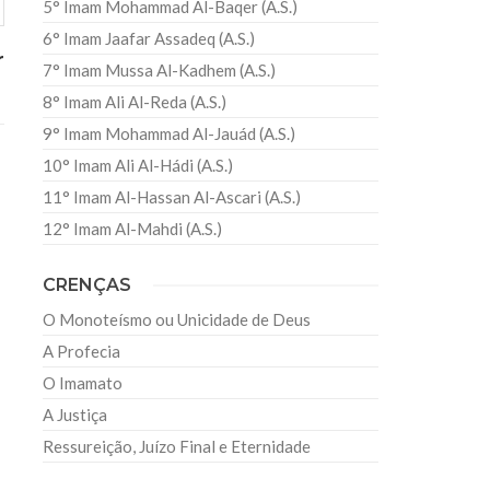
5° Imam Mohammad Al-Baqer (A.S.)
6° Imam Jaafar Assadeq (A.S.)
r
7° Imam Mussa Al-Kadhem (A.S.)
8° Imam Ali Al-Reda (A.S.)
9° Imam Mohammad Al-Jauád (A.S.)
10° Imam Ali Al-Hádi (A.S.)
11° Imam Al-Hassan Al-Ascari (A.S.)
12° Imam Al-Mahdi (A.S.)
CRENÇAS
O Monoteísmo ou Unicidade de Deus
A Profecia
O Imamato
A Justiça
Ressureição, Juízo Final e Eternidade