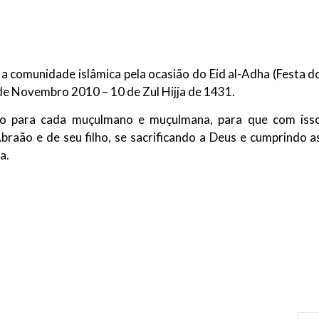
NOTÍCIAS
ssein (A.S.)
3 DE JULHO DE 2014
 Diante da data em que
Centro Islâmico no Bra
lmanos, o Imam Ali Ibn Al-
Relações Exteriores da
or “Zein Al-Ábidin” (Formosura
 a comunidade islâmica pela ocasião do Eid al-Adha (Festa d
Na noite da quinta-feira, 03 de 
6 de Novembro 2010 – 10 de Zul Hijja de 1431.
sede, em São Paulo, o ex-minist
do Irã, Sr. Kamal Kharrazi, que 
ivo para cada muçulmano e muçulmana, para que com iss
raão e de seu filho, se sacrificando a Deus e cumprindo a
a.