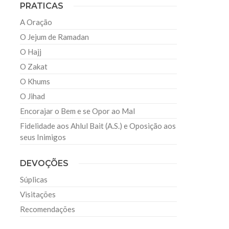
PRATICAS
A Oração
O Jejum de Ramadan
O Hajj
O Zakat
O Khums
O Jihad
Encorajar o Bem e se Opor ao Mal
Fidelidade aos Ahlul Bait (A.S.) e Oposição aos
seus Inimigos
DEVOÇÕES
Súplicas
Visitações
Recomendações