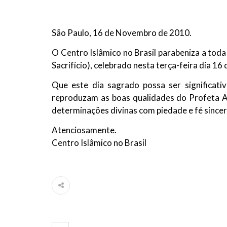
10 DE NOVEMBRO DE 2013
Falecimento do Imam Ali Ibn Al-Hu
Em nome de Deus, o Clemente, o Misericordioso!
São Paulo, 16 de Novembro de 2010.
relembramos o martírio do quarto Imam dos muçu
Hussein Ibn Ali Ibn Abi Táleb (A.S.), conhecido p
O Centro Islâmico no Brasil parabeniza a toda
Sacrifício), celebrado nesta terça-feira dia 1
Que este dia sagrado possa ser significat
reproduzam as boas qualidades do Profeta Ab
determinações divinas com piedade e fé sincer
Atenciosamente.
Centro Islâmico no Brasil