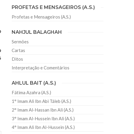
PROFETAS E MENSAGEIROS (A.S.)
Profetas e Mensageiros (A.S.)
sil recebe o ex-ministro das
 República Islâmica do Irã
o
NAHJUL BALAGHAH
Abril, o Centro Islâmico no Brasil recebeu em sua
ro das Relações Exteriores da República Islâmica
Sermões
encontra-se visitando
o
Cartas
s
Ditos
Interpretação e Comentários
AHLUL BAIT (A.S.)
Fátima Azahra (A.S.)
1° Imam Ali Ibn Abi Táleb (A.S.)
2° Imam Al-Hassan Ibn Ali (A.S.)
3° Imam Al-Hussein Ibn Ali (A.S.)
4° Imam Ali Ibn Al-Hussein (A.S.)