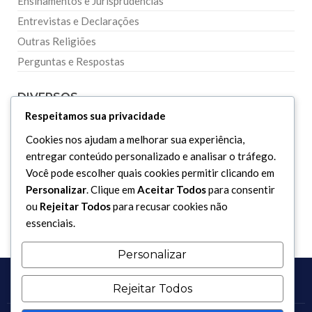
Ensinamentos e Jurisprudências
Entrevistas e Declarações
Outras Religiões
Perguntas e Respostas
DIVERSOS
Respeitamos sua privacidade
Curiosidades
Cookies nos ajudam a melhorar sua experiência,
entregar conteúdo personalizado e analisar o tráfego.
Dicionário Islâmico
Você pode escolher quais cookies permitir clicando em
Downloads
Personalizar
. Clique em
Aceitar Todos
para consentir
ou
Rejeitar Todos
para recusar cookies não
essenciais.
Personalizar
Rejeitar Todos