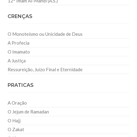
12° Imam Al-Mahdi (A.S.)
CRENÇAS
O Monoteísmo ou Unicidade de Deus
A Profecia
O Imamato
A Justiça
Ressureição, Juízo Final e Eternidade
PRATICAS
A Oração
O Jejum de Ramadan
O Hajj
O Zakat