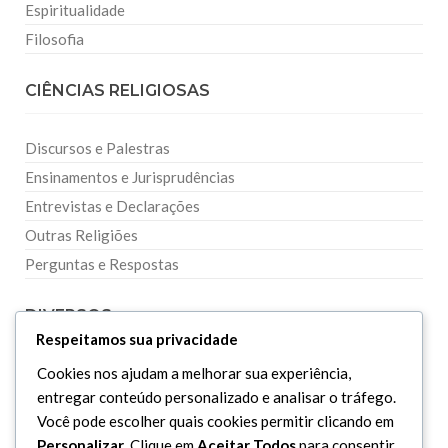
Espiritualidade
Filosofia
CIÊNCIAS RELIGIOSAS
Discursos e Palestras
Ensinamentos e Jurisprudências
Entrevistas e Declarações
Outras Religiões
Perguntas e Respostas
DIVERSOS
Respeitamos sua privacidade
Cookies nos ajudam a melhorar sua experiência,
Curiosidades
entregar conteúdo personalizado e analisar o tráfego.
Dicionário Islâmico
Você pode escolher quais cookies permitir clicando em
Downloads
Personalizar
. Clique em
Aceitar Todos
para consentir