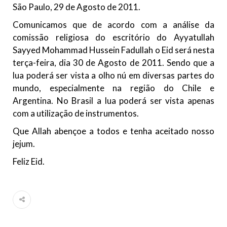
São Paulo, 29 de Agosto de 2011.
10 DE NOVEMBRO DE 2013
Falecimento do Imam Ali Ibn Al-Hussein
Comunicamos que de acordo com a análise da
(A.S.)
comissão religiosa do escritório do Ayyatullah
Em nome de Deus, o Clemente, o Misericordioso! Diante da
Sayyed Mohammad Hussein Fadullah o Eid será nesta
data em que relembramos o martírio do quarto Imam dos
terça-feira, dia 30 de Agosto de 2011. Sendo que a
muçulmanos, o Imam Ali Ibn Al-Hussein Ibn Ali Ibn Abi Táleb
(A.S.), conhecido por “Zein Al-Ábidin” (Formosura
lua poderá ser vista a olho nú em diversas partes do
mundo, especialmente na região do Chile e
NOTÍCIAS
Argentina. No Brasil a lua poderá ser vista apenas
com a utilização de instrumentos.
3 DE JULHO DE 2014
Centro Islâmico no Brasil recebe o ex-
Que Allah abençoe a todos e tenha aceitado nosso
ministro das Relações Exteriores da
jejum.
República Islâmica do Irã
Feliz Eid.
Na noite da quinta-feira, 03 de Abril, o Centro Islâmico no
Brasil recebeu em sua sede, em São Paulo, o ex-ministro das
Relações Exteriores da República Islâmica do Irã, Sr. Kamal
Kharrazi, que encontra-se visitando