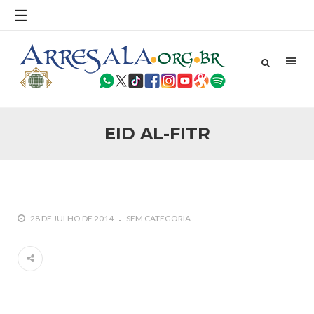
☰
25 DE SETEMBRO DE 2010
Necessárias Considerações Sobre o
Conflito
Por: Ahmed Ismail Introdução O presente artigo resume as
principais considerações do autor sobre os atentados de 11
de setembro e a subseqüente agressão americana ao
Afeganistão. As Raízes do Conflito Os atentados a Nova
EID AL-FITR
25 DE SETEMBRO DE 2010
As Sementes da Miséria e do Terror
Por: Ahmad Dallal Tradução: Ahmad Ismail Ainda aturdido
pelas imagens de morte e destruição que abalaram Nova
York em 11 de setembro, o mundo parece ter entrado numa
guerra cultural e religiosa de magnitude. Mais
28 DE JULHO DE 2014
SEM CATEGORIA
5 DE NOVEMBRO DE 2013
Ano Novo Islâmico e Início de Muharam
Em nome de Deus, O Clemente, O Misericordioso! O Centro
Islâmico no Brasil parabeniza a nação islâmica pela chegada
no ano novo muçulmano de 1435 Hejrita. Desejamos a
todos os irmãos e irmãs um novo