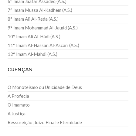
6° Imam Jaafar Assadeq (A.S.)
7° Imam Mussa Al-Kadhem (A.S.)
8° Imam Ali Al-Reda (A.S.)
9° Imam Mohammad Al-Jauád (A.S.)
10° Imam Ali Al-Hádi (A.S.)
11° Imam Al-Hassan Al-Ascari (A.S.)
12° Imam Al-Mahdi (A.S.)
CRENÇAS
O Monoteísmo ou Unicidade de Deus
A Profecia
O Imamato
A Justiça
Ressureição, Juízo Final e Eternidade