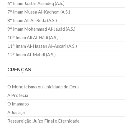
6° Imam Jaafar Assadeq (A.S.)
7° Imam Mussa Al-Kadhem (A.S.)
8° Imam Ali Al-Reda (A.S.)
9° Imam Mohammad Al-Jauád (A.S.)
10° Imam Ali Al-Hádi (A.S.)
11° Imam Al-Hassan Al-Ascari (A.S.)
12° Imam Al-Mahdi (A.S.)
CRENÇAS
O Monoteísmo ou Unicidade de Deus
A Profecia
O Imamato
A Justiça
Ressureição, Juízo Final e Eternidade