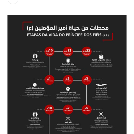
todos os irmãos e irmãs um novo
10 DE NOVEMBRO DE 2013
Falecimento do Imam Ali Ibn Al-Hussein
(A.S.)
Em nome de Deus, o Clemente, o Misericordioso! Diante da
data em que relembramos o martírio do quarto Imam dos
muçulmanos, o Imam Ali Ibn Al-Hussein Ibn Ali Ibn Abi Táleb
(A.S.), conhecido por “Zein Al-Ábidin” (Formosura
NOTÍCIAS
3 DE JULHO DE 2014
Centro Islâmico no Brasil recebe o ex-
ministro das Relações Exteriores da
República Islâmica do Irã
Na noite da quinta-feira, 03 de Abril, o Centro Islâmico no
Brasil recebeu em sua sede, em São Paulo, o ex-ministro das
Relações Exteriores da República Islâmica do Irã, Sr. Kamal
Kharrazi, que encontra-se visitando