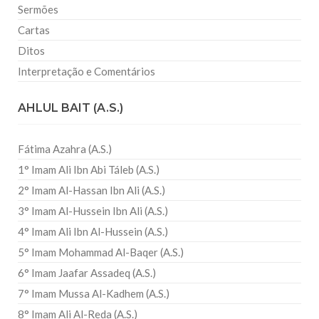
Sermões
Cartas
Ditos
Interpretação e Comentários
AHLUL BAIT (A.S.)
Fátima Azahra (A.S.)
1° Imam Ali Ibn Abi Táleb (A.S.)
2° Imam Al-Hassan Ibn Ali (A.S.)
3° Imam Al-Hussein Ibn Ali (A.S.)
4° Imam Ali Ibn Al-Hussein (A.S.)
5° Imam Mohammad Al-Baqer (A.S.)
6° Imam Jaafar Assadeq (A.S.)
7° Imam Mussa Al-Kadhem (A.S.)
8° Imam Ali Al-Reda (A.S.)