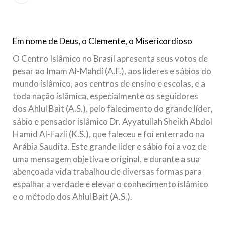
Islâmico no Brasil parabeniza a nação islâmica pela chegada
no ano novo muçulmano de 1435 Hejrita. Desejamos a
todos os irmãos e irmãs um novo
Em nome de Deus, o Clemente, o Misericordioso
10 DE NOVEMBRO DE 2013
Falecimento do Imam Ali Ibn Al-Hussein
O Centro Islâmico no Brasil apresenta seus votos de
(A.S.)
pesar ao Imam Al-Mahdi (A.F.), aos líderes e sábios do
Em nome de Deus, o Clemente, o Misericordioso! Diante da
mundo islâmico, aos centros de ensino e escolas, e a
data em que relembramos o martírio do quarto Imam dos
toda nação islâmica, especialmente os seguidores
muçulmanos, o Imam Ali Ibn Al-Hussein Ibn Ali Ibn Abi Táleb
(A.S.), conhecido por “Zein Al-Ábidin” (Formosura
dos Ahlul Bait (A.S.), pelo falecimento do grande líder,
sábio e pensador islâmico Dr. Ayyatullah Sheikh Abdol
NOTÍCIAS
Hamid Al-Fazli (K.S.), que faleceu e foi enterrado na
Arábia Saudita. Este grande líder e sábio foi a voz de
3 DE JULHO DE 2014
uma mensagem objetiva e original, e durante a sua
Centro Islâmico no Brasil recebe o ex-
abençoada vida trabalhou de diversas formas para
ministro das Relações Exteriores da
espalhar a verdade e elevar o conhecimento islâmico
República Islâmica do Irã
e o método dos Ahlul Bait (A.S.).
Na noite da quinta-feira, 03 de Abril, o Centro Islâmico no
Brasil recebeu em sua sede, em São Paulo, o ex-ministro das
Relações Exteriores da República Islâmica do Irã, Sr. Kamal
Kharrazi, que encontra-se visitando