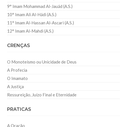
9° Imam Mohammad Al-Jauád (A.S.)
10° Imam Ali Al-Hádi (A.S.)
11° Imam Al-Hassan Al-Ascari (A.S.)
12° Imam Al-Mahdi (A.S.)
CRENÇAS
O Monoteísmo ou Unicidade de Deus
A Profecia
O Imamato
A Justiça
Ressureição, Juízo Final e Eternidade
PRATICAS
A Oração