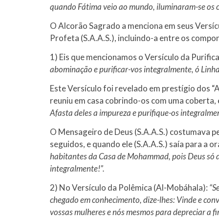
quando Fátima veio ao mundo, iluminaram-se os cé
O Alcorão Sagrado a menciona em seus Versícu
Profeta (S.A.A.S.), incluindo-a entre os compon
1) Eis que mencionamos o Versículo da Purifica
abominação e purificar-vos integralmente, ó Linha
Este Versículo foi revelado em prestígio dos “Ah
reuniu em casa cobrindo-os com uma coberta, 
Afasta deles a impureza e purifique-os integralmen
O Mensageiro de Deus (S.A.A.S.) costumava pe
seguidos, e quando ele (S.A.A.S.) saía para a or
habitantes da Casa de Mohammad, pois Deus só de
integralmente!”.
2) No Versículo da Polêmica (Al-Mobáhala):
“S
chegado em conhecimento, dize-lhes: Vinde e convo
vossas mulheres e nós mesmos para depreciar a fi