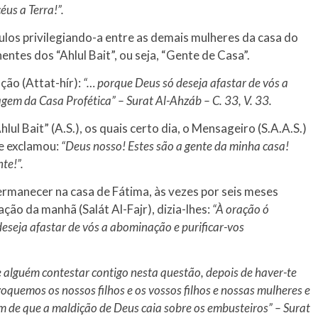
us a Terra!”.
los privilegiando-a entre as demais mulheres da casa do
entes dos “Ahlul Bait”, ou seja, “Gente de Casa”.
ção (Attat-hír):
“… porque Deus só deseja afastar de vós a
gem da Casa Profética” – Surat Al-Ahzáb – C. 33, V. 33.
lul Bait” (A.S.), os quais certo dia, o Mensageiro (S.A.A.S.)
e exclamou:
“Deus nosso! Estes são a gente da minha casa!
te!”.
rmanecer na casa de Fátima, às vezes por seis meses
ação da manhã (Salát Al-Fajr), dizia-lhes:
“À oração ó
seja afastar de vós a abominação e purificar-vos
e alguém contestar contigo nesta questão, depois de haver-te
quemos os nossos filhos e os vossos filhos e nossas mulheres e
m de que a maldição de Deus caia sobre os embusteiros” – Surat