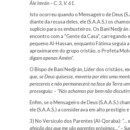
Ále Imrán – C. 3, V. 61.
Isto ocorreu quando o Mensageiro de Deus (S.A
diante da recusa deles, ele (S.A.A.S.) os cham
suplício para os embusteiros. Os Bani Nedjrán a
encontro com a “Gente da Casa”, carregando e
pequeno Al-Hassan, enquanto Fátima seguia atr
aproximarem do grupo cristão, o Profeta Moha
digam apenas Amém”.
O Bispo de Bani Nedjrán, Líder dos cristãos, e
que, se Deus quisesse, moveria por eles uma monta
perecereis e não permanecerá na face da Terra um c
prosseguiu: – “Nós achamos por bem não discutir
Enfim, se o Mensageiro de Deus (S.A.A.S.) ch
ele (S.A.A.S.) a considerava em alto prestígio
3) No Versículo dos Parentes (Al-Qoraba):
“… 
afeição dos que me são parentes próximos…” – Sur