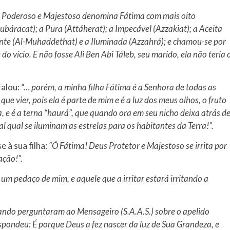
 Poderoso e Majestoso denomina Fátima com mais oito
áracat); a Pura (Attáherat); a Impecável (Azzakiat); a Aceita
dente (Al-Muhaddethat) e a Iluminada (Azzahrá); e chamou-se por
do vício. E não fosse Ali Ben Abi Táleb, seu marido, ela não teria 
falou:
“… porém, a minha filha Fátima é a Senhora de todas as
ue vier, pois ela é parte de mim e é a luz dos meus olhos, o fruto
e é a terna “haurá”, que quando ora em seu nicho deixa atrás d
al qual se iluminam as estrelas para os habitantes da Terra!”.
 à sua filha:
“Ó Fátima! Deus Protetor e Majestoso se irrita por
ação!”.
 um pedaço de mim, e aquele que a irritar estará irritando a
ndo perguntaram ao Mensageiro (S.A.A.S.) sobre o apelido
respondeu: É porque Deus a fez nascer da luz de Sua Grandeza, e