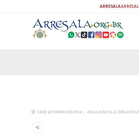
ARRESALA
ARRESAL
25 DE SETEMBRO DE 2010
Carta do Bispo da Flórida ao Pres
Por: Robert Bowan Tradução: Ahmed Ismail (Env
da Igreja Católica, tenente-coronel ex-combaten
verdade ao povo, sr. Presidente, sobre o terrori
terrorismo não
25 DE SETEMBRO DE 2010
As Sementes da Miséria e do Terr
14 DE SETEMBRO DE 2014
AHLUL BAIT (A.S.)
BIBLIOTEC
Por: Ahmad Dallal Tradução: Ahmad Ismail Ainda
morte e destruição que abalaram Nova York em 
ter entrado numa guerra cultural e religiosa de 