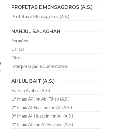
PROFETAS E MENSAGEIROS (A.S.)
Profetas e Mensageiros (A.S.)
sil recebe o ex-ministro das
 República Islâmica do Irã
NAHJUL BALAGHAH
Abril, o Centro Islâmico no Brasil recebeu em sua
ro das Relações Exteriores da República Islâmica
Sermões
encontra-se visitando
Cartas
Ditos
s
Interpretação e Comentários
e
AHLUL BAIT (A.S.)
Fátima Azahra (A.S.)
1° Imam Ali Ibn Abi Táleb (A.S.)
2° Imam Al-Hassan Ibn Ali (A.S.)
3° Imam Al-Hussein Ibn Ali (A.S.)
4° Imam Ali Ibn Al-Hussein (A.S.)