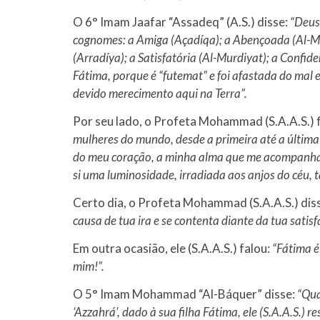
O 6° Imam Jaafar “Assadeq” (A.S.) disse:
“Deus
cognomes: a Amiga (Açadíqa); a Abençoada (Al-Mub
(Arradíya); a Satisfatória (Al-Murdiyat); a Confi
Fátima, porque é “futemat” e foi afastada do mal e 
devido merecimento aqui na Terra”.
Por seu lado, o Profeta Mohammad (S.A.A.S.) 
mulheres do mundo, desde a primeira até a última q
do meu coração, a minha alma que me acompanha, 
si uma luminosidade, irradiada aos anjos do céu, t
Certo dia, o Profeta Mohammad (S.A.A.S.) disse
causa de tua ira e se contenta diante da tua satisf
Em outra ocasião, ele (S.A.A.S.) falou:
“Fátima é
mim!”.
O 5° Imam Mohammad “Al-Báquer” disse:
“Qua
‘Azzahrá’, dado à sua filha Fátima, ele (S.A.A.S.) 