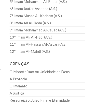
5° Imam Mohammad Al-Baqer (A.S.)
6° Imam Jaafar Assadeq (A.S.)
7° Imam Mussa Al-Kadhem (A.S.)
8° Imam Ali Al-Reda (A.S.)
9° Imam Mohammad Al-Jauád (A.S.)
10° Imam Ali Al-Hádi (A.S.)
11° Imam Al-Hassan Al-Ascari (A.S.)
12° Imam Al-Mahdi (A.S.)
CRENÇAS
,
O Monoteísmo ou Unicidade de Deus
A Profecia
O Imamato
A Justiça
Ressureição, Juízo Final e Eternidade