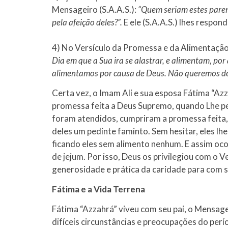
Mensageiro (S.A.A.S.):
“Quem seriam estes paren
pela afeição deles?”.
E ele (S.A.A.S.) lhes respon
4) No Versículo da Promessa e da Alimentação
Dia em que a Sua ira se alastrar, e alimentam, por
alimentamos por causa de Deus. Não queremos de v
Certa vez, o Imam Ali e sua esposa Fátima “Azz
promessa feita a Deus Supremo, quando Lhe pe
foram atendidos, cumpriram a promessa feita, 
deles um pedinte faminto. Sem hesitar, eles l
ficando eles sem alimento nenhum. E assim oc
de jejum. Por isso, Deus os privilegiou com o 
generosidade e prática da caridade para com 
Fátima e a Vida Terrena
Fátima “Azzahrá” viveu com seu pai, o Mensage
difíceis circunstâncias e preocupações do per