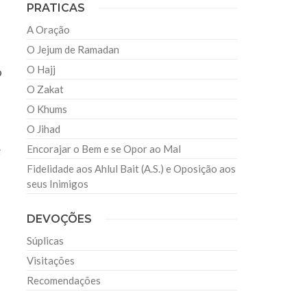
PRATICAS
A Oração
O Jejum de Ramadan
O Hajj
o
O Zakat
O Khums
O Jihad
Encorajar o Bem e se Opor ao Mal
e
Fidelidade aos Ahlul Bait (A.S.) e Oposição aos
seus Inimigos
DEVOÇÕES
Súplicas
Visitações
Recomendações