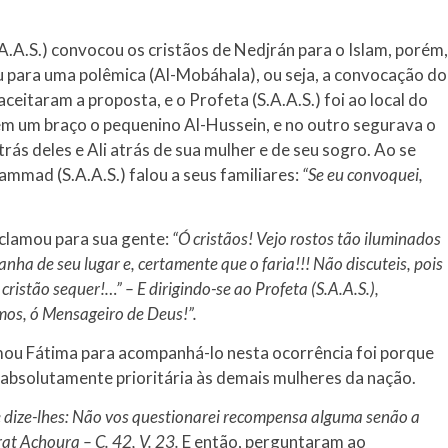
.A.S.) convocou os cristãos de Nedjrán para o Islam, porém,
ou para uma polêmica (Al-Mobáhala), ou seja, a convocação do
ceitaram a proposta, e o Profeta (S.A.A.S.) foi ao local do
m um braço o pequenino Al-Hussein, e no outro segurava o
ás deles e Ali atrás de sua mulher e de seu sogro. Ao se
mmad (S.A.A.S.) falou a seus familiares:
“Se eu convoquei,
xclamou para sua gente:
“Ó cristãos! Vejo rostos tão iluminados
nha de seu lugar e, certamente que o faria!!! Não discuteis, pois
ristão sequer!…” – E dirigindo-se ao Profeta (S.A.A.S.),
mos, ó Mensageiro de Deus!”.
amou Fátima para acompanhá-lo nesta ocorrência foi porque
 e absolutamente prioritária às demais mulheres da nação.
e dize-lhes: Não vos questionarei recompensa alguma senão a
at Achoura – C. 42, V. 23.
E então, perguntaram ao