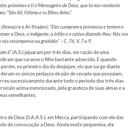
tes próximos a ti ó Mensageiro de Deus, que tu nos revelaste
deu:
“São Ali, Fátima e os filhos deles”.
 (Annazre e Al-Ittaám):
“Eles cumprem a promessa e temem o
 amor a Deus, o indigente, o órfão e o cativo dizendo-lhes: Nós vo
ós recompensa ou gratidão” – C. 76, V. 7 a 9.
ahrá” (A.S.) jejuaram por três dias, em razão de uma
diram que curasse o filho bastante adoecido. E quando
porém, no primeiro dia do desjejum, eis que surge diante
he deram os únicos pedaços de pão de cevada que possuíam,
orreu sucessivamente durante todo o período dos três dias
Versículo acima mencionado, pela grandeza de suas almas e a
seus semelhantes.
iro de Deus (S.A.A.S.), em Mecca, participando com ele das
íodo de convocação a Deus. Ainda muito pequenina, ela