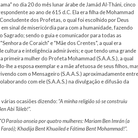
ma” no dia 20 do mês lunar árabe de Jamád Al-Tháni, cinco
NOTÍCIAS
ssein (A.S.)
rrespondente ao ano de 615 d.C. Ela era filha de Mohammad
3 DE JULHO DE 2014
 Diante da data em que
 Concludente dos Profetas, o qual foi escolhido por Deus
Centro Islâmico no Bra
lmanos, o Imam Ali Ibn Al-
, em sinal de misericórdia para com a humanidade, fazendo
Relações Exteriores da
or “Zein Al-Ábidin” (Formosura
ão Sagrado; sendo o guia e comunicador para todas as
Na noite da quinta-feira, 03 de 
sede, em São Paulo, o ex-minist
 “Senhora de Coraich” e “Mãe dos Crentes”, a qual era
do Irã, Sr. Kamal Kharrazi, que 
e cultura e inteligência admiráveis; e que tendo uma grande
i a primeira mulher do Profeta Mohammad (S.A.A.S.), a qual
do-lhe a esposa exemplar e a mãe afetuosa de seus filhos, ma
 vivendo com o Mensageiro (S.A.A.S.) aproximadamente entr
colaborando com ele (S.A.A.S.) na divulgação e difusão da
 várias ocasiões dizendo:
“A minha religião só se construiu
en Abi Táleb!”.
“O Paraíso anseia por quatro mulheres: Mariam Ben Imrán (a
 Faraó); Khadija Bent Khuailed e Fátima Bent Mohammad!”.