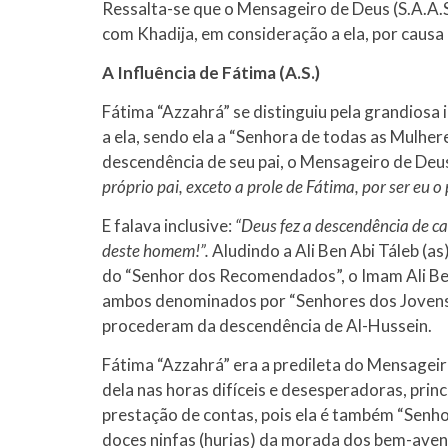
Ressalta-se que o Mensageiro de Deus (S.A.A.S
com Khadija, em consideração a ela, por causa d
A Influência de Fátima (A.S.)
Fátima “Azzahrá” se distinguiu pela grandiosa 
a ela, sendo ela a “Senhora de todas as Mulher
descendência de seu pai, o Mensageiro de Deus (
próprio pai, exceto a prole de Fátima, por ser eu o p
E falava inclusive:
“Deus fez a descendência de ca
deste homem!”.
Aludindo a Ali Ben Abi Táleb (as
do “Senhor dos Recomendados”, o Imam Ali Be
ambos denominados por “Senhores dos Jovens 
procederam da descendência de Al-Hussein.
Fátima “Azzahrá” era a predileta do Mensageiro
dela nas horas difíceis e desesperadoras, prin
prestação de contas, pois ela é também “Senho
doces ninfas (hurias) da morada dos bem-ave