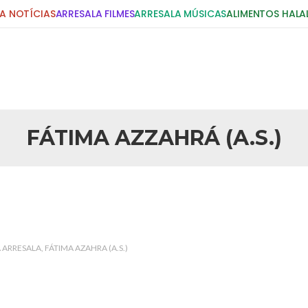
A NOTÍCIAS
ARRESALA FILMES
ARRESALA MÚSICAS
ALIMENTOS HALA
DIGITE E PRESSIONE ENTER!
POSTS RECENTES
FÁTIMA AZZAHRÁ (A.S.)
25 DE SETEMBRO DE 2010
idente Bush
Necessárias Considera
iada por Robert Bowan, Bispo
Por: Ahmed Ismail Introdução O
te) Senhor presidente: Conte a
considerações do autor sobre o
smo. Se os mitos acerca do
agressão americana ao Afegani
5 DE NOVEMBRO DE 2013
or
Ano Novo Islâmico e I
A ARRESALA
FÁTIMA AZAHRA (A.S.)
 aturdido pelas imagens de
Em nome de Deus, O Clemente, O
11 de setembro, o mundo parece
parabeniza a nação islâmica p
magnitude. Mais
Hejrita. Desejamos a todos os 