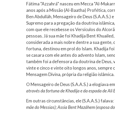
Fátima “Azzahrá” nasceu em Mecca “Al-Mukarra
10 DE NOVEMBRO DE 2013
Falecimento do Imam Ali Ibn Al-Hu
anos após a Missão (Al-Baatha) Profética, co
Em nome de Deus, o Clemente, o Misericordioso!
Ben Abdulláh, Mensageiro de Deus (S.A.A.S.) e
relembramos o martírio do quarto Imam dos muçu
Supremo para a pregação da doutrina islâmica
Hussein Ibn Ali Ibn Abi Táleb (A.S.), conhecido p
com que ele recebesse os Versículos do Alcor
pessoas. Já sua mãe foi Khadija Bent Khuailed,
considerada a mais nobre dentre a sua gente, d
fortuna, destinou em prol do Islam. Khadija fo
se casara com ele antes do advento Islam, sen
também foi a defensora da doutrina de Deus,
vinte e cinco e vinte oito longos anos, sempre 
Mensagem Divina, própria da religião islâmica.
O Mensageiro de Deus (S.A.A.S.) a elogiava em
através da fortuna de Khadija e da espada de Ali B
Em outras circunstâncias, ele (S.A.A.S.) falava:
mãe do Messias); Assia Bent Mazáhem (esposa do