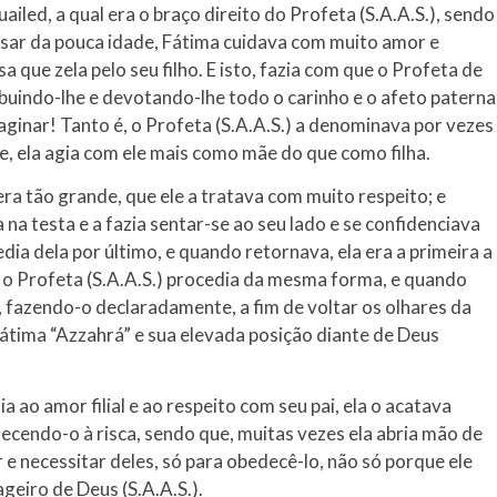
iled, a qual era o braço direito do Profeta (S.A.A.S.), sendo
esar da pouca idade, Fátima cuidava com muito amor e
a que zela pelo seu filho. E isto, fazia com que o Profeta de
buindo-lhe e devotando-lhe todo o carinho e o afeto paterna
nar! Tanto é, o Profeta (S.A.A.S.) a denominava por vezes
e, ela agia com ele mais como mãe do que como filha.
era tão grande, que ele a tratava com muito respeito; e
a na testa e a fazia sentar-se ao seu lado e se confidenciava
edia dela por último, e quando retornava, ela era a primeira a
 o Profeta (S.A.A.S.) procedia da mesma forma, e quando
, fazendo-o declaradamente, a fim de voltar os olhares da
Fátima “Azzahrá” e sua elevada posição diante de Deus
ao amor filial e ao respeito com seu pai, ela o acatava
ecendo-o à risca, sendo que, muitas vezes ela abria mão de
 e necessitar deles, só para obedecê-lo, não só porque ele
geiro de Deus (S.A.A.S.).