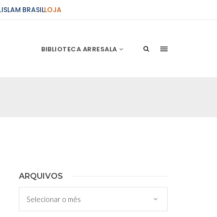
L
ISLAM BRASIL
LOJA
BIBLIOTECA ARRESALA
ções Sobre o Conflito
 presente artigo resume as principais
s atentados de 11 de setembro e a subseqüente
stão. As Raízes do Conflito Os atentados a Nova
nício de Muharam
ARQUIVOS
 Misericordioso! O Centro Islâmico no Brasil
Arquivos
ela chegada no ano novo muçulmano de 1435
irmãos e irmãs um novo