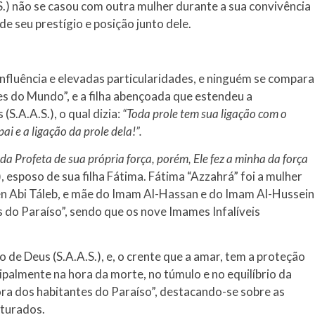
.) não se casou com outra mulher durante a sua convivência
e seu prestígio e posição junto dele.
influência e elevadas particularidades, e ninguém se compara
es do Mundo”, e a filha abençoada que estendeu a
S.A.A.S.), o qual dizia:
“Toda prole tem sua ligação com o
ai e a ligação da prole dela!”.
da Profeta de sua própria força, porém, Ele fez a minha da força
), esposo de sua filha Fátima. Fátima “Azzahrá” foi a mulher
n Abi Táleb, e mãe do Imam Al-Hassan e do Imam Al-Hussein
do Paraíso”, sendo que os nove Imames Infalíveis
 de Deus (S.A.A.S.), e, o crente que a amar, tem a proteção
cipalmente na hora da morte, no túmulo e no equilíbrio da
ra dos habitantes do Paraíso”, destacando-se sobre as
nturados.