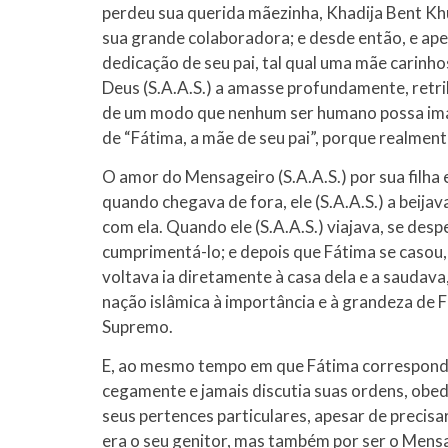
perdeu sua querida mãezinha, Khadija Bent Khua
sua grande colaboradora; e desde então, e ap
dedicação de seu pai, tal qual uma mãe carinhos
Deus (S.A.A.S.) a amasse profundamente, retri
de um modo que nenhum ser humano possa imagi
de “Fátima, a mãe de seu pai”, porque realment
O amor do Mensageiro (S.A.A.S.) por sua filha 
quando chegava de fora, ele (S.A.A.S.) a beijav
com ela. Quando ele (S.A.A.S.) viajava, se desp
cumprimentá-lo; e depois que Fátima se casou,
voltava ia diretamente à casa dela e a saudava
nação islâmica à importância e à grandeza de 
Supremo.
E, ao mesmo tempo em que Fátima correspondia 
cegamente e jamais discutia suas ordens, obed
seus pertences particulares, apesar de precisar
era o seu genitor, mas também por ser o Mensa