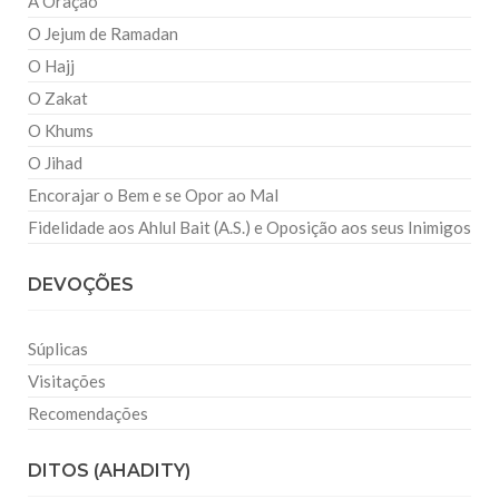
A Oração
O Jejum de Ramadan
O Hajj
O Zakat
O Khums
O Jihad
Encorajar o Bem e se Opor ao Mal
Fidelidade aos Ahlul Bait (A.S.) e Oposição aos seus Inimigos
DEVOÇÕES
Súplicas
Visitações
Recomendações
DITOS (AHADITY)