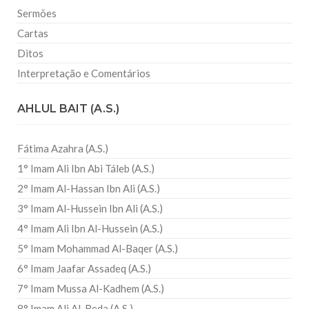
Sermões
Cartas
Ditos
Interpretação e Comentários
AHLUL BAIT (A.S.)
Fátima Azahra (A.S.)
1° Imam Ali Ibn Abi Táleb (A.S.)
2° Imam Al-Hassan Ibn Ali (A.S.)
3° Imam Al-Hussein Ibn Ali (A.S.)
4° Imam Ali Ibn Al-Hussein (A.S.)
5° Imam Mohammad Al-Baqer (A.S.)
6° Imam Jaafar Assadeq (A.S.)
7° Imam Mussa Al-Kadhem (A.S.)
8° Imam Ali Al-Reda (A.S.)