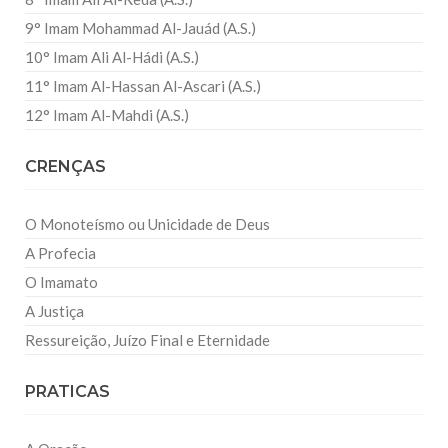
9° Imam Mohammad Al-Jauád (A.S.)
10° Imam Ali Al-Hádi (A.S.)
11° Imam Al-Hassan Al-Ascari (A.S.)
12° Imam Al-Mahdi (A.S.)
CRENÇAS
O Monoteísmo ou Unicidade de Deus
A Profecia
O Imamato
A Justiça
Ressureição, Juízo Final e Eternidade
PRATICAS