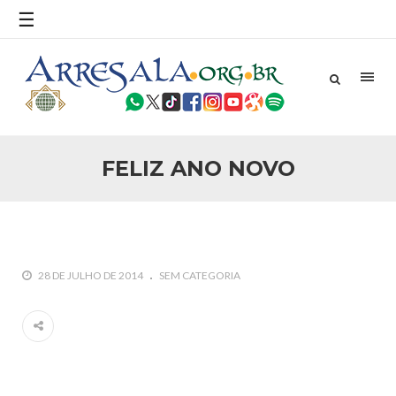
☰
25 DE SETEMBRO DE 2010
Necessárias Considerações Sobre o
Conflito
Por: Ahmed Ismail Introdução O presente artigo resume as
principais considerações do autor sobre os atentados de 11
de setembro e a subseqüente agressão americana ao
Afeganistão. As Raízes do Conflito Os atentados a Nova
FELIZ ANO NOVO
25 DE SETEMBRO DE 2010
As Sementes da Miséria e do Terror
Por: Ahmad Dallal Tradução: Ahmad Ismail Ainda aturdido
pelas imagens de morte e destruição que abalaram Nova
York em 11 de setembro, o mundo parece ter entrado numa
guerra cultural e religiosa de magnitude. Mais
28 DE JULHO DE 2014
SEM CATEGORIA
5 DE NOVEMBRO DE 2013
Ano Novo Islâmico e Início de Muharam
Em nome de Deus, O Clemente, O Misericordioso! O Centro
Islâmico no Brasil parabeniza a nação islâmica pela chegada
no ano novo muçulmano de 1435 Hejrita. Desejamos a
todos os irmãos e irmãs um novo