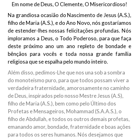
Em nome de Deus, O Clemente, O Misericordioso!
10 DE NOVEMBRO DE 2013
Falecimento do Imam Ali Ibn Al-Hussein
Na grandiosa ocasião do Nascimento de Jesus (A.S.),
(A.S.)
filho de Maria (A.S.), e do Ano Novo, nós gostaríamos
Em nome de Deus, o Clemente, o Misericordioso! Diante da
de estender-lhes nossas felicitações profundas. Nós
data em que relembramos o martírio do quarto Imam dos
imploramos a Deus, o Todo Poderoso, para que faça
muçulmanos, o Imam Ali Ibn Al-Hussein Ibn Ali Ibn Abi Táleb
(A.S.), conhecido por “Zein Al-Ábidin” (Formosura
deste próximo ano um ano repleto de bondade e
bênçãos para vocês e toda nossa grande família
NOTÍCIAS
religiosa que se espalha pelo mundo inteiro.
3 DE JULHO DE 2014
Além disso, pedimos-Lhe que nos una sob a sombra
Centro Islâmico no Brasil recebe o ex-
do monoteísmo puro, para que todos possam viver a
ministro das Relações Exteriores da
verdadeira fraternidade, amorosamente no caminho
República Islâmica do Irã
de Deus, inspirados pelo nosso Mestre Jesus (A.S),
Na noite da quinta-feira, 03 de Abril, o Centro Islâmico no
filho de Maria (A.S.), bem como pelo Último dos
Brasil recebeu em sua sede, em São Paulo, o ex-ministro das
Profetas e Mensageiros, Mohammad (S.A.A.S.), o
Relações Exteriores da República Islâmica do Irã, Sr. Kamal
Kharrazi, que encontra-se visitando
filho de Abdullah, e todos os outros demais profetas,
emanando amor, bondade, fraternidade e boas ações
para todos os seres humanos. Nós desejamos que