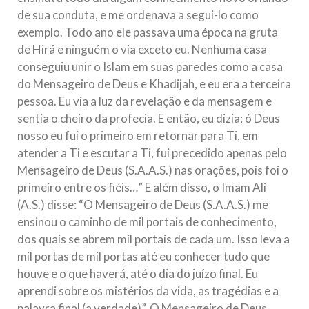
de sua conduta, e me ordenava a segui-lo como
exemplo. Todo ano ele passava uma época na gruta
de Hirá e ninguém o via exceto eu. Nenhuma casa
conseguiu unir o Islam em suas paredes como a casa
do Mensageiro de Deus e Khadijah, e eu era a terceira
pessoa. Eu via a luz da revelação e da mensagem e
sentia o cheiro da profecia. E então, eu dizia: ó Deus
nosso eu fui o primeiro em retornar para Ti, em
atender a Ti e escutar a Ti, fui precedido apenas pelo
Mensageiro de Deus (S.A.A.S.) nas orações, pois foi o
primeiro entre os fiéis…” E além disso, o Imam Ali
(A.S.) disse: “O Mensageiro de Deus (S.A.A.S.) me
ensinou o caminho de mil portais de conhecimento,
dos quais se abrem mil portais de cada um. Isso leva a
mil portas de mil portas até eu conhecer tudo que
houve e o que haverá, até o dia do juízo final. Eu
aprendi sobre os mistérios da vida, as tragédias e a
palavra final (a verdade)”. O Mensageiro de Deus