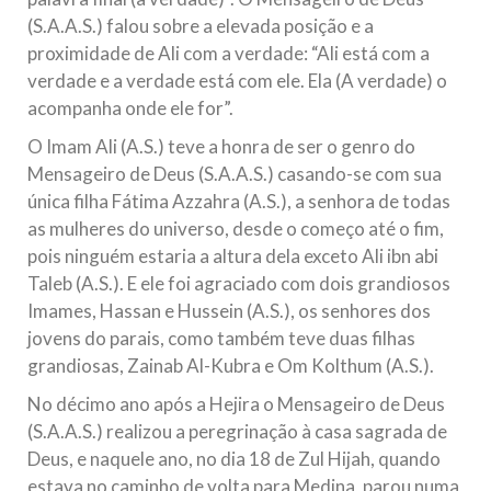
(S.A.A.S.) falou sobre a elevada posição e a
proximidade de Ali com a verdade: “Ali está com a
verdade e a verdade está com ele. Ela (A verdade) o
acompanha onde ele for”.
O Imam Ali (A.S.) teve a honra de ser o genro do
Mensageiro de Deus (S.A.A.S.) casando-se com sua
única filha Fátima Azzahra (A.S.), a senhora de todas
as mulheres do universo, desde o começo até o fim,
pois ninguém estaria a altura dela exceto Ali ibn abi
Taleb (A.S.). E ele foi agraciado com dois grandiosos
Imames, Hassan e Hussein (A.S.), os senhores dos
jovens do parais, como também teve duas filhas
grandiosas, Zainab Al-Kubra e Om Kolthum (A.S.).
No décimo ano após a Hejira o Mensageiro de Deus
(S.A.A.S.) realizou a peregrinação à casa sagrada de
Deus, e naquele ano, no dia 18 de Zul Hijah, quando
estava no caminho de volta para Medina, parou numa