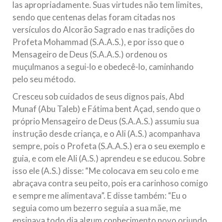
las apropriadamente. Suas virtudes não tem limites,
sendo que centenas delas foram citadas nos
versículos do Alcorão Sagrado e nas tradições do
Profeta Mohammad (S.A.A.S.), e por isso que o
Mensageiro de Deus (S.A.A.S.) ordenou os
muçulmanos a segui-lo e obedecê-lo, caminhando
pelo seu método.
Cresceu sob cuidados de seus dignos pais, Abd
Munaf (Abu Taleb) e Fátima bent Açad, sendo que o
próprio Mensageiro de Deus (S.A.A.S.) assumiu sua
instrução desde criança, e o Ali (A.S.) acompanhava
sempre, pois o Profeta (S.A.A.S.) era o seu exemplo e
guia, e com ele Ali (A.S.) aprendeu e se educou. Sobre
isso ele (A.S.) disse: “Me colocava em seu colo e me
abraçava contra seu peito, pois era carinhoso comigo
e sempre me alimentava”. E disse também: “Eu o
seguia como um bezerro seguia a sua mãe, me
ensinava todo dia algum conhecimento novo oriundo