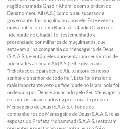
região chamada Ghadir Khom, e com a ordem de
Deus nomeou Ali (A.S.) como o seu sucessor e
governante dos muçulmano após ele. Este evento,
mais conhecido como Bai´at Al-Ghadir (O voto de
fidelidade de Ghadir) foi testemunhado e
presenciado por milhares de muçulmanos, que
estavam ali na companhia do Mensageiro de Deus
(S.A.A.S.), e então, eles apresentaram seus votos de
fidelidades ao Imam Ali (A.S.) e lhe disseram:
“Felicitações e parabéns ó Ali, tu agora és nosso
senhor e o senhor de todo fiel”. Esta foi o maior e
mais importante voto de fidelidade no Islam, pois foi
ordenada por Deus e anunciado pelo Seu Mensageiro,
e os votos foram dados na presença do próprio
Mensageiro de Deus (S.A.A.S.). Todos os
companheiros do Mensageiro de Deus (S.A.A.S.) e as
esposas do Profeta Mohammad (S.A.A.S.) estavam
presentes e prestaram seus votos, e isso foi o