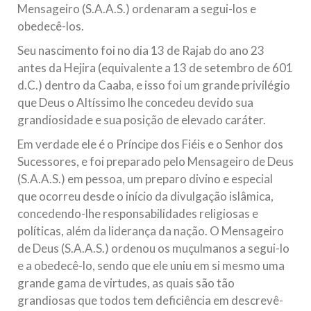
Mensageiro (S.A.A.S.) ordenaram a segui-los e
Relações Exteriores da República Islâmica do Irã, Sr. Kamal
Kharrazi, que encontra-se visitando
obedecê-los.
Seu nascimento foi no dia 13 de Rajab do ano 23
antes da Hejira (equivalente a 13 de setembro de 601
d.C.) dentro da Caaba, e isso foi um grande privilégio
que Deus o Altíssimo lhe concedeu devido sua
grandiosidade e sua posição de elevado caráter.
Em verdade ele é o Príncipe dos Fiéis e o Senhor dos
Sucessores, e foi preparado pelo Mensageiro de Deus
(S.A.A.S.) em pessoa, um preparo divino e especial
que ocorreu desde o início da divulgação islâmica,
concedendo-lhe responsabilidades religiosas e
políticas, além da liderança da nação. O Mensageiro
de Deus (S.A.A.S.) ordenou os muçulmanos a segui-lo
e a obedecê-lo, sendo que ele uniu em si mesmo uma
grande gama de virtudes, as quais são tão
grandiosas que todos tem deficiência em descrevê-