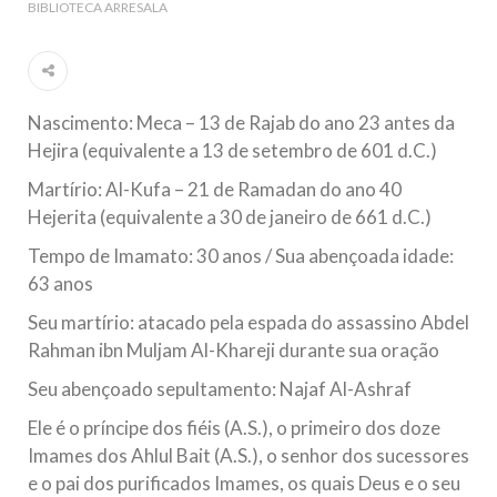
BIBLIOTECA ARRESALA
Ano Novo Islâmico e Início de Muharam
Em nome de Deus, O Clemente, O Misericordioso! O Centro
Islâmico no Brasil parabeniza a nação islâmica pela chegada
no ano novo muçulmano de 1435 Hejrita. Desejamos a
todos os irmãos e irmãs um novo
Nascimento: Meca – 13 de Rajab do ano 23 antes da
10 DE NOVEMBRO DE 2013
Hejira (equivalente a 13 de setembro de 601 d.C.)
Falecimento do Imam Ali Ibn Al-Hussein
Martírio: Al-Kufa – 21 de Ramadan do ano 40
(A.S.)
Hejerita (equivalente a 30 de janeiro de 661 d.C.)
Em nome de Deus, o Clemente, o Misericordioso! Diante da
data em que relembramos o martírio do quarto Imam dos
muçulmanos, o Imam Ali Ibn Al-Hussein Ibn Ali Ibn Abi Táleb
Tempo de Imamato: 30 anos / Sua abençoada idade:
(A.S.), conhecido por “Zein Al-Ábidin” (Formosura
63 anos
Seu martírio: atacado pela espada do assassino Abdel
NOTÍCIAS
Rahman ibn Muljam Al-Khareji durante sua oração
3 DE JULHO DE 2014
Seu abençoado sepultamento: Najaf Al-Ashraf
Centro Islâmico no Brasil recebe o ex-
ministro das Relações Exteriores da
Ele é o príncipe dos fiéis (A.S.), o primeiro dos doze
República Islâmica do Irã
Imames dos Ahlul Bait (A.S.), o senhor dos sucessores
Na noite da quinta-feira, 03 de Abril, o Centro Islâmico no
e o pai dos purificados Imames, os quais Deus e o seu
Brasil recebeu em sua sede, em São Paulo, o ex-ministro das