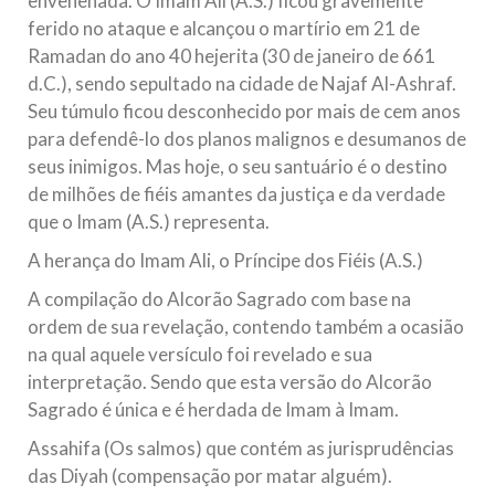
envenenada. O Imam Ali (A.S.) ficou gravemente
ferido no ataque e alcançou o martírio em 21 de
Ramadan do ano 40 hejerita (30 de janeiro de 661
d.C.), sendo sepultado na cidade de Najaf Al-Ashraf.
Seu túmulo ficou desconhecido por mais de cem anos
para defendê-lo dos planos malignos e desumanos de
seus inimigos. Mas hoje, o seu santuário é o destino
de milhões de fiéis amantes da justiça e da verdade
que o Imam (A.S.) representa.
A herança do Imam Ali, o Príncipe dos Fiéis (A.S.)
A compilação do Alcorão Sagrado com base na
ordem de sua revelação, contendo também a ocasião
na qual aquele versículo foi revelado e sua
interpretação. Sendo que esta versão do Alcorão
Sagrado é única e é herdada de Imam à Imam.
Assahifa (Os salmos) que contém as jurisprudências
das Diyah (compensação por matar alguém).