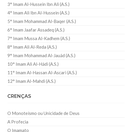
3° Imam Al-Hussein Ibn Ali (A.S.)
4° Imam Ali Ibn Al-Hussein (A.S.)
5° Imam Mohammad Al-Baqer (A.S.)
6° Imam Jaafar Assadeq (A.S.)
7° Imam Mussa Al-Kadhem (A.S.)
8° Imam Ali Al-Reda (A.S.)
9° Imam Mohammad Al-Jauád (A.S.)
10° Imam Ali Al-Hádi (A.S.)
11° Imam Al-Hassan Al-Ascari (A.S.)
12° Imam Al-Mahdi (A.S.)
CRENÇAS
O Monoteísmo ou Unicidade de Deus
A Profecia
O Imamato