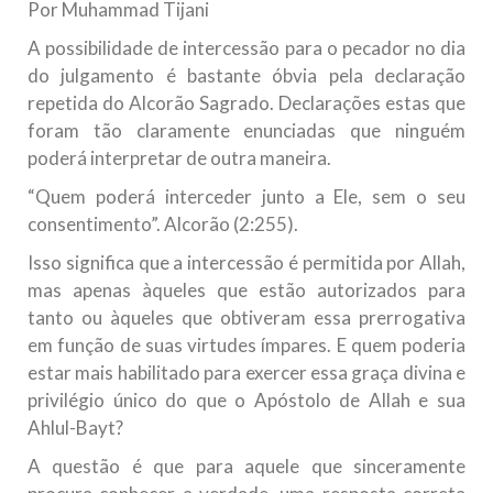
Por Muhammad Tijani
10 DE NOVEMBRO DE 2013
A possibilidade de intercessão para o pecador no dia
Falecimento do Imam Ali Ibn Al-Hussein
do julgamento é bastante óbvia pela declaração
(A.S.)
repetida do Alcorão Sagrado. Declarações estas que
Em nome de Deus, o Clemente, o Misericordioso! Diante da
data em que relembramos o martírio do quarto Imam dos
foram tão claramente enunciadas que ninguém
muçulmanos, o Imam Ali Ibn Al-Hussein Ibn Ali Ibn Abi Táleb
(A.S.), conhecido por “Zein Al-Ábidin” (Formosura
poderá interpretar de outra maneira.
“Quem poderá interceder junto a Ele, sem o seu
NOTÍCIAS
consentimento”. Alcorão (2:255).
3 DE JULHO DE 2014
Isso significa que a intercessão é permitida por Allah,
Centro Islâmico no Brasil recebe o ex-
mas apenas àqueles que estão autorizados para
ministro das Relações Exteriores da
tanto ou àqueles que obtiveram essa prerrogativa
República Islâmica do Irã
em função de suas virtudes ímpares. E quem poderia
Na noite da quinta-feira, 03 de Abril, o Centro Islâmico no
estar mais habilitado para exercer essa graça divina e
Brasil recebeu em sua sede, em São Paulo, o ex-ministro das
Relações Exteriores da República Islâmica do Irã, Sr. Kamal
privilégio único do que o Apóstolo de Allah e sua
Kharrazi, que encontra-se visitando
Ahlul-Bayt?
A questão é que para aquele que sinceramente