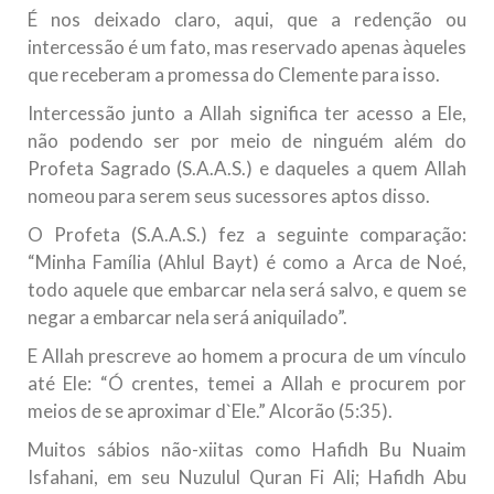
É nos deixado claro, aqui, que a redenção ou
intercessão é um fato, mas reservado apenas àqueles
que receberam a promessa do Clemente para isso.
Intercessão junto a Allah significa ter acesso a Ele,
não podendo ser por meio de ninguém além do
Profeta Sagrado (S.A.A.S.) e daqueles a quem Allah
nomeou para serem seus sucessores aptos disso.
O Profeta (S.A.A.S.) fez a seguinte comparação:
“Minha Família (Ahlul Bayt) é como a Arca de Noé,
todo aquele que embarcar nela será salvo, e quem se
negar a embarcar nela será aniquilado”.
E Allah prescreve ao homem a procura de um vínculo
até Ele: “Ó crentes, temei a Allah e procurem por
meios de se aproximar d`Ele.” Alcorão (5:35).
Muitos sábios não-xiitas como Hafidh Bu Nuaim
Isfahani, em seu Nuzulul Quran Fi Ali; Hafidh Abu