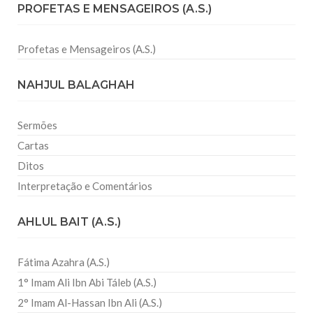
PROFETAS E MENSAGEIROS (A.S.)
Profetas e Mensageiros (A.S.)
NAHJUL BALAGHAH
Sermões
Cartas
Ditos
Interpretação e Comentários
AHLUL BAIT (A.S.)
Fátima Azahra (A.S.)
1° Imam Ali Ibn Abi Táleb (A.S.)
2° Imam Al-Hassan Ibn Ali (A.S.)