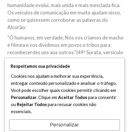
humanidade evolui, mais unida e mais mesclada fica.
Os veículos de comunicação em muito ajudam nisso,
como se quisessem corroborar as palavras do
Alcorão:
“Ó humanos, em verdade, Nós vos criamos de macho
e fêmea e vos dividimos em povos e tribos para
reconhecerdes uns aos outros.”(49ª Surata, versículo
13)
Respeitamos sua privacidade
No que diz respeito à tradução do Alcorão para
Cookies nos ajudam a melhorar sua experiência,
outros idiomas, dando oportunidade a que outros
entregar conteúdo personalizado e analisar o tráfego.
povos, na pluralidade de suas línguas e cores, possam
Você pode escolher quais cookies permitir clicando em
conhecer a Mensagem de Mohammad, os doutos na
Personalizar
. Clique em
Aceitar Todos
para consentir
matéria dizem: “a Mensagem de Mohammad é para a
ou
Rejeitar Todos
para recusar cookies não
humanidade em geral, e, sendo ele árabe, essa
essenciais.
mensagem pode alcançar os não-árabes, através de
traduções que substituirão o original. Todavia, deve
Personalizar
ser uma tradução impecável, correta, concordante,