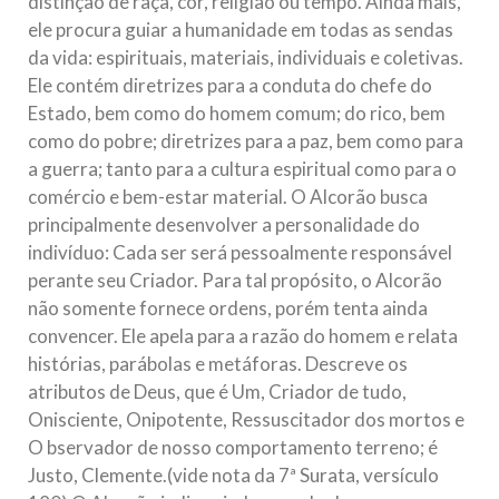
distinção de raça, cor, religião ou tempo. Ainda mais,
ele procura guiar a humanidade em todas as sendas
da vida: espirituais, materiais, individuais e coletivas.
Ele contém diretrizes para a conduta do chefe do
Estado, bem como do homem comum; do rico, bem
como do pobre; diretrizes para a paz, bem como para
a guerra; tanto para a cultura espiritual como para o
comércio e bem-estar material. O Alcorão busca
principalmente desenvolver a personalidade do
indivíduo: Cada ser será pessoalmente responsável
perante seu Criador. Para tal propósito, o Alcorão
não somente fornece ordens, porém tenta ainda
convencer. Ele apela para a razão do homem e relata
histórias, parábolas e metáforas. Descreve os
atributos de Deus, que é Um, Criador de tudo,
Onisciente, Onipotente, Ressuscitador dos mortos e
O bservador de nosso comportamento terreno; é
Justo, Clemente.(vide nota da 7ª Surata, versículo