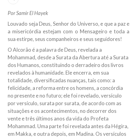
todos os irmãos e irmãs um novo
Por Samir El Hayek
10 DE NOVEMBRO DE 2013
Louvado seja Deus, Senhor do Universo, e que a paz e
Falecimento do Imam Ali Ibn Al-Hussein
a misericórdia estejam com o Mensageiro e toda a
(A.S.)
sua estirpe, seus companheiros e seus seguidores!
Em nome de Deus, o Clemente, o Misericordioso! Diante da
data em que relembramos o martírio do quarto Imam dos
muçulmanos, o Imam Ali Ibn Al-Hussein Ibn Ali Ibn Abi Táleb
O Alcorão é a palavra de Deus, revelada a
(A.S.), conhecido por “Zein Al-Ábidin” (Formosura
Mohammad, desde a Surata da Abertura até a Surata
dos Humanos, constituindo o derradeiro dos livros
NOTÍCIAS
revelados à humanidade. Ele encerra, em sua
totalidade, diversificadas nuanças, tais como: a
3 DE JULHO DE 2014
felicidade, a reforma entre os homens, a concórdia
Centro Islâmico no Brasil recebe o ex-
no presente e no futuro; ele foi revelado, versículo
ministro das Relações Exteriores da
por versículo, surata por surata, de acordo com as
República Islâmica do Irã
situações e os acontecimentos, no decorrer dos
Na noite da quinta-feira, 03 de Abril, o Centro Islâmico no
Brasil recebeu em sua sede, em São Paulo, o ex-ministro das
vente e três últimos anos da vida do Profeta
Relações Exteriores da República Islâmica do Irã, Sr. Kamal
Kharrazi, que encontra-se visitando
Mohammad. Uma parte foi revelada antes da Hégira,
em Makka, e outra depois, em Madina. Os versículos