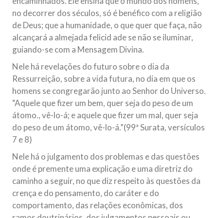
encaminhados. Ele ensina que o mundo dos homens,
no decorrer dos séculos, só é benéfico com a religião
de Deus; que a humanidade, o que quer que faça, não
alcançará a almejada felicid ade se não se iluminar,
guiando-se com a Mensagem Divina.
Nele há revelações do futuro sobre o dia da
Ressurreição, sobre a vida futura, no dia em que os
homens se congregarão junto ao Senhor do Universo.
“Aquele que fizer um bem, quer seja do peso de um
átomo., vê-lo-á; e aquele que fizer um mal, quer seja
do peso de um átomo, vê-lo-á.”(99ª Surata, versículos
7 e 8)
Nele há o julgamento dos problemas e das questões
onde é premente uma explicação e uma diretriz do
caminho a seguir, no que diz respeito às questões da
crença e do pensamento, do caráter e do
comportamento, das relações econômicas, dos
ramos doutrinários, dos julgamentos pessoais ou