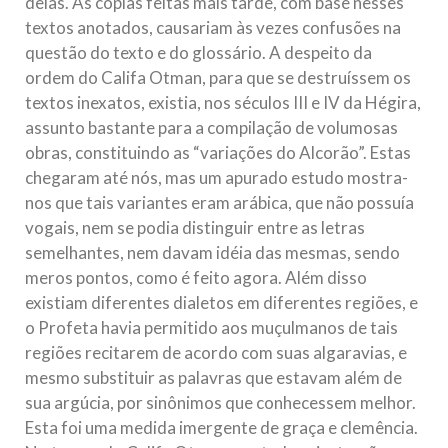
delas. As cópias feitas mais tarde, com base nesses
textos anotados, causariam às vezes confusões na
questão do texto e do glossário. A despeito da
ordem do Califa Otman, para que se destruíssem os
textos inexatos, existia, nos séculos III e IV da Hégira,
assunto bastante para a compilação de volumosas
obras, constituindo as “variações do Alcorão”. Estas
chegaram até nós, mas um apurado estudo mostra-
nos que tais variantes eram arábica, que não possuía
vogais, nem se podia distinguir entre as letras
semelhantes, nem davam idéia das mesmas, sendo
meros pontos, como é feito agora. Além disso
existiam diferentes dialetos em diferentes regiões, e
o Profeta havia permitido aos muçulmanos de tais
regiões recitarem de acordo com suas algaravias, e
mesmo substituir as palavras que estavam além de
sua argúcia, por sinônimos que conhecessem melhor.
Esta foi uma medida imergente de graça e clemência.