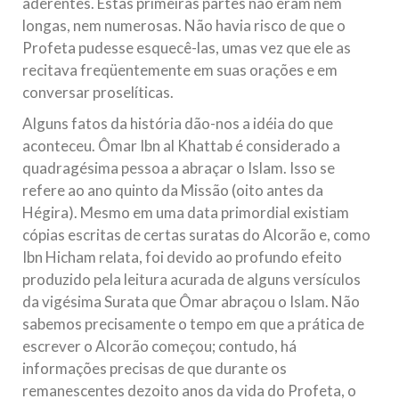
aderentes. Estas primeiras partes não eram nem
longas, nem numerosas. Não havia risco de que o
Profeta pudesse esquecê-las, umas vez que ele as
recitava freqüentemente em suas orações e em
conversar proselíticas.
Alguns fatos da história dão-nos a idéia do que
aconteceu. Ômar Ibn al Khattab é considerado a
quadragésima pessoa a abraçar o Islam. Isso se
refere ao ano quinto da Missão (oito antes da
Hégira). Mesmo em uma data primordial existiam
cópias escritas de certas suratas do Alcorão e, como
Ibn Hicham relata, foi devido ao profundo efeito
produzido pela leitura acurada de alguns versículos
da vigésima Surata que Ômar abraçou o Islam. Não
sabemos precisamente o tempo em que a prática de
escrever o Alcorão começou; contudo, há
informações precisas de que durante os
remanescentes dezoito anos da vida do Profeta, o