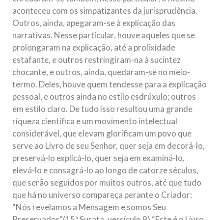
aconteceu com os simpatizantes da jurisprudência.
Outros, ainda, apegaram-se à explicação das
narrativas. Nesse particular, houve aqueles que se
prolongaram na explicação, até a prolixidade
estafante, e outros restringiram-na à sucintez
chocante, e outros, ainda, quedaram-se no meio-
termo. Deles, houve quem tendesse para a explicação
pessoal, e outros ainda no estilo esdrúxulo; outros
em estilo claro. De tudo isso resultou uma grande
riqueza científica e um movimento intelectual
considerável, que elevam glorificam um povo que
serve ao Livro de seu Senhor, quer seja em decorá-lo,
preservá-lo explicá-lo, quer seja em examiná-lo,
elevá-lo e consagrá-lo ao longo de catorze séculos,
que serão seguidos por muitos outros, até que tudo
que há no universo compareça perante o Criador:
“Nós revelamos a Mensagem e somos Seu
Preservador”(15ª Surata, versículo 9) “Este é o Livro