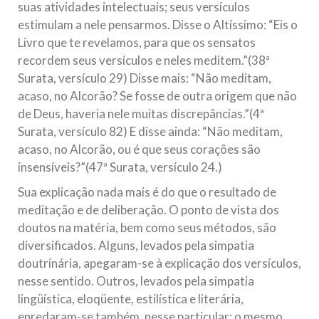
suas atividades intelectuais; seus versículos
estimulam a nele pensarmos. Disse o Altíssimo: “Eis o
Livro que te revelamos, para que os sensatos
recordem seus versículos e neles meditem.”(38ª
Surata, versículo 29) Disse mais: “Não meditam,
acaso, no Alcorão? Se fosse de outra origem que não
de Deus, haveria nele muitas discrepâncias.”(4ª
Surata, versículo 82) E disse ainda: “Não meditam,
acaso, no Alcorão, ou é que seus corações são
insensíveis?”(47ª Surata, versículo 24.)
Sua explicação nada mais é do que o resultado de
meditação e de deliberação. O ponto de vista dos
doutos na matéria, bem como seus métodos, são
diversificados. Alguns, levados pela simpatia
doutrinária, apegaram-se à explicação dos versículos,
nesse sentido. Outros, levados pela simpatia
lingüística, eloqüente, estilística e literária,
enredaram-se também, nesse particular; o mesmo