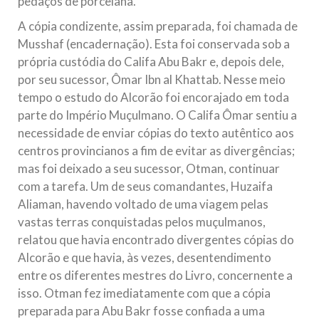
pedaços de porcelana.
A cópia condizente, assim preparada, foi chamada de
Musshaf (encadernação). Esta foi conservada sob a
própria custódia do Califa Abu Bakr e, depois dele,
por seu sucessor, Ômar Ibn al Khattab. Nesse meio
tempo o estudo do Alcorão foi encorajado em toda
parte do Império Muçulmano. O Califa Ômar sentiu a
necessidade de enviar cópias do texto autêntico aos
centros provincianos a fim de evitar as divergências;
mas foi deixado a seu sucessor, Otman, continuar
com a tarefa. Um de seus comandantes, Huzaifa
Aliaman, havendo voltado de uma viagem pelas
vastas terras conquistadas pelos muçulmanos,
relatou que havia encontrado divergentes cópias do
Alcorão e que havia, às vezes, desentendimento
entre os diferentes mestres do Livro, concernente a
isso. Otman fez imediatamente com que a cópia
preparada para Abu Bakr fosse confiada a uma