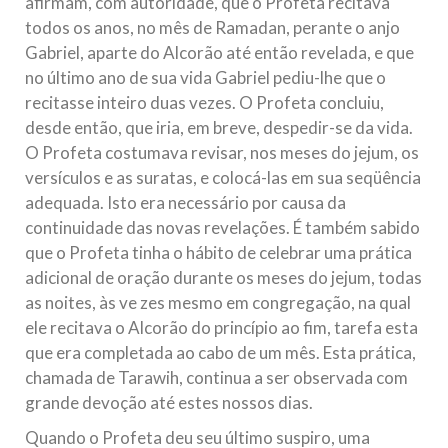
afirmam, com autoridade, que o Profeta recitava
todos os anos, no mês de Ramadan, perante o anjo
Gabriel, aparte do Alcorão até então revelada, e que
no último ano de sua vida Gabriel pediu-lhe que o
recitasse inteiro duas vezes. O Profeta concluiu,
desde então, que iria, em breve, despedir-se da vida.
O Profeta costumava revisar, nos meses do jejum, os
versículos e as suratas, e colocá-las em sua seqüência
adequada. Isto era necessário por causa da
continuidade das novas revelações. É também sabido
que o Profeta tinha o hábito de celebrar uma prática
adicional de oração durante os meses do jejum, todas
as noites, às ve zes mesmo em congregação, na qual
ele recitava o Alcorão do princípio ao fim, tarefa esta
que era completada ao cabo de um mês. Esta prática,
chamada de Tarawih, continua a ser observada com
grande devoção até estes nossos dias.
Quando o Profeta deu seu último suspiro, uma