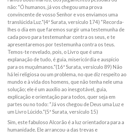
não: “Ó humanos, já vos chegou uma prova
convincente de vosso Senhor e vos enviamos uma
translúcida Luz.”(4ª Surata, versículo 174) “Recorda-
lhes o dia em que faremos surgir uma testemunha de
cada povo para testemunhar contra os seus, e te
apresentaremos por testemunha contra os teus.
Temos-te revelado, pois, o Livro que é uma
explanação de tudo, é guia, misericórdia e auspício
para os muçulmanos.”(16ª Surata, versículo 89) Não
há lei religiosa ou um problema, no que diz respeito ao
mundo e à vida dos homens, que não tenha nele uma
solução; ele é um auxílio ao inesgotável, guia,
explicação e orientação para todos, quer seja em
partes ou no todo: “Já vos chegou de Deus uma Luz e
um Livro Lúcido.”(5ª Surata, versículo 15)
Sim, este fabuloso Alcorão é a luz orientadora para a
humanidade. Ele arrancou-a das trevas e