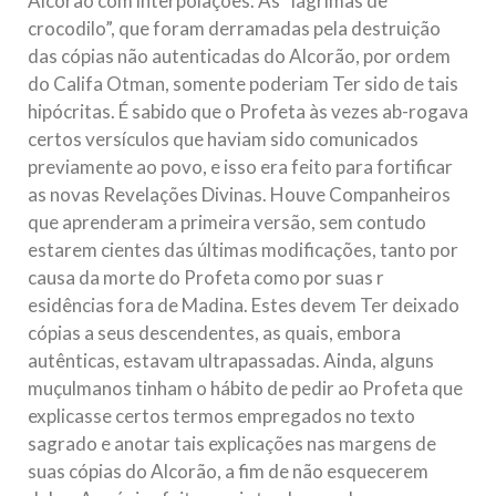
Alcorão com interpolações. As “lágrimas de
crocodilo”, que foram derramadas pela destruição
das cópias não autenticadas do Alcorão, por ordem
do Califa Otman, somente poderiam Ter sido de tais
hipócritas. É sabido que o Profeta às vezes ab-rogava
certos versículos que haviam sido comunicados
previamente ao povo, e isso era feito para fortificar
as novas Revelações Divinas. Houve Companheiros
que aprenderam a primeira versão, sem contudo
estarem cientes das últimas modificações, tanto por
causa da morte do Profeta como por suas r
esidências fora de Madina. Estes devem Ter deixado
cópias a seus descendentes, as quais, embora
autênticas, estavam ultrapassadas. Ainda, alguns
muçulmanos tinham o hábito de pedir ao Profeta que
explicasse certos termos empregados no texto
sagrado e anotar tais explicações nas margens de
suas cópias do Alcorão, a fim de não esquecerem