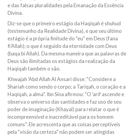
e das falsas pluralidades pela Emanação da Essência
Divina.
Diz-se que o primeiro estágio da Haqiqah é shuhud
(testemunho da Realidade Divina), e que seu último
estágio é a própria finitude do “eu” em Deus (fana
fi’Allah); o que é seguido da eternidade com Deus
(baqa bi Allah). Da mesma maneira que as palavras de
Deus são ilimitadas os estágios da realização da
Haqiqah também o são.
Khwajah ‘Abd Allah Al Ansari disse: “Considere a
Shariah como sendo o corpo; a Tariqah, o coração e a
Haqiqah, a alma”. Ibn Sina afirmou: “O ‘arif ascende e
observa o universo das santidades e faz uso de seu
poder de imaginação (Khayal) para relatar o que é
incompreensível e inacreditável para os homem
comuns”. Ele acrescenta que as coisas perceptíveis
pela “visão da certeza” não podem ser atingidas