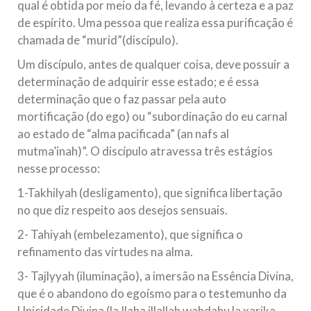
qual é obtida por meio da fé, levando à certeza e a paz
de espírito. Uma pessoa que realiza essa purificação é
chamada de “murid”(discípulo).
Um discípulo, antes de qualquer coisa, deve possuir a
determinação de adquirir esse estado; e é essa
determinação que o faz passar pela auto
mortificação (do ego) ou “subordinação do eu carnal
ao estado de “alma pacificada” (an nafs al
mutma’inah)”. O discípulo atravessa três estágios
nesse processo:
1-Takhilyah (desligamento), que significa libertação
no que diz respeito aos desejos sensuais.
2- Tahiyah (embelezamento), que significa o
refinamento das virtudes na alma.
3- Tajlyyah (iluminação), a imersão na Essência Divina,
que é o abandono do egoísmo para o testemunho da
Unicidade Divina (la Ilaha illallah wahdahu la xarika