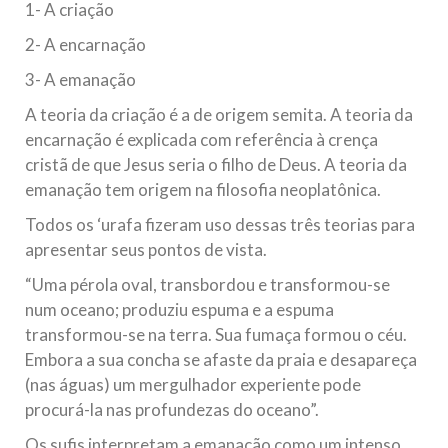
1- A criação
2- A encarnação
3- A emanação
A teoria da criação é a de origem semita. A teoria da
encarnação é explicada com referência à crença
cristã de que Jesus seria o filho de Deus. A teoria da
emanação tem origem na filosofia neoplatônica.
Todos os ‘urafa fizeram uso dessas três teorias para
apresentar seus pontos de vista.
“Uma pérola oval, transbordou e transformou-se
num oceano; produziu espuma e a espuma
transformou-se na terra. Sua fumaça formou o céu.
Embora a sua concha se afaste da praia e desapareça
(nas águas) um mergulhador experiente pode
procurá-la nas profundezas do oceano”.
Os sufis interpretam a emanação como um intenso