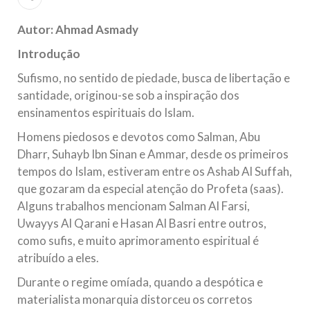
todos os irmãos e irmãs um novo
Autor: Ahmad Asmady
10 DE NOVEMBRO DE 2013
Introdução
Falecimento do Imam Ali Ibn Al-Hussein
(A.S.)
Sufismo, no sentido de piedade, busca de libertação e
Em nome de Deus, o Clemente, o Misericordioso! Diante da
santidade, originou-se sob a inspiração dos
data em que relembramos o martírio do quarto Imam dos
muçulmanos, o Imam Ali Ibn Al-Hussein Ibn Ali Ibn Abi Táleb
ensinamentos espirituais do Islam.
(A.S.), conhecido por “Zein Al-Ábidin” (Formosura
Homens piedosos e devotos como Salman, Abu
Dharr, Suhayb Ibn Sinan e Ammar, desde os primeiros
NOTÍCIAS
tempos do Islam, estiveram entre os Ashab Al Suffah,
3 DE JULHO DE 2014
que gozaram da especial atenção do Profeta (saas).
Centro Islâmico no Brasil recebe o ex-
Alguns trabalhos mencionam Salman Al Farsi,
ministro das Relações Exteriores da
Uwayys Al Qarani e Hasan Al Basri entre outros,
República Islâmica do Irã
como sufis, e muito aprimoramento espiritual é
Na noite da quinta-feira, 03 de Abril, o Centro Islâmico no
atribuído a eles.
Brasil recebeu em sua sede, em São Paulo, o ex-ministro das
Relações Exteriores da República Islâmica do Irã, Sr. Kamal
Durante o regime omíada, quando a despótica e
Kharrazi, que encontra-se visitando
materialista monarquia distorceu os corretos