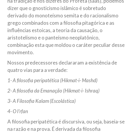
na tradição e nos dizeres do Profeta (saas), podemos
dizer que o gnosticismo islâmico é sobretudo
derivado do monoteísmo semita e do racionalismo
grego combinados com a filosofia pitagórica e as
influências estoicas, a teoria da causação, o
aristotelismo e o panteísmo neoplatônico,
combinação esta que moldou o caráter peculiar desse
movimento.
Nossos predecessores declararam a existência de
quatro vias para a verdade:
1- A filosofia peripatética (Hikmat-i- Mashd)
2- A filosofia da Emanação (Hikmat-i- Ishraq)
3- A Filosofia Kalam (Escolástica)
4- O I’rfan
A filosofia peripatética é discursiva, ou seja, baseia-se
na razão e na prova. É derivada da filosofia