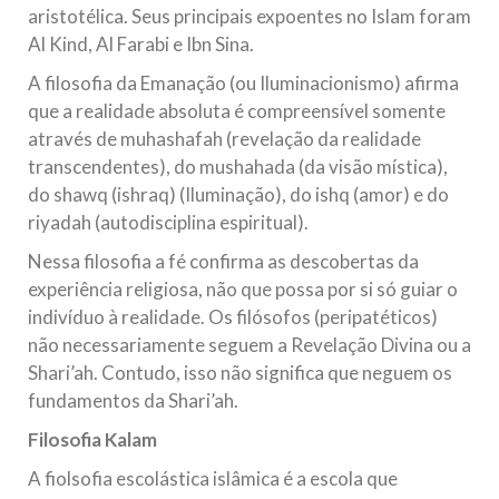
aristotélica. Seus principais expoentes no Islam foram
Al Kind, Al Farabi e Ibn Sina.
A filosofia da Emanação (ou Iluminacionismo) afirma
que a realidade absoluta é compreensível somente
através de muhashafah (revelação da realidade
transcendentes), do mushahada (da visão mística),
do shawq (ishraq) (Iluminação), do ishq (amor) e do
riyadah (autodisciplina espiritual).
Nessa filosofia a fé confirma as descobertas da
experiência religiosa, não que possa por si só guiar o
indivíduo à realidade. Os filósofos (peripatéticos)
não necessariamente seguem a Revelação Divina ou a
Shari’ah. Contudo, isso não significa que neguem os
fundamentos da Shari’ah.
Filosofia Kalam
A fiolsofia escolástica islâmica é a escola que