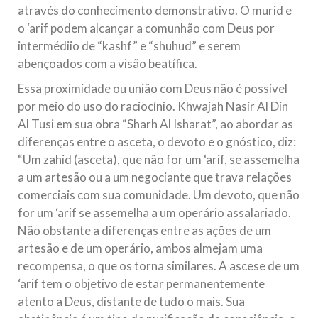
através do conhecimento demonstrativo. O murid e
o ‘arif podem alcançar a comunhão com Deus por
intermédiio de “kashf” e “shuhud” e serem
abençoados com a visão beatífica.
Essa proximidade ou união com Deus não é possível
por meio do uso do raciocínio. Khwajah Nasir Al Din
Al Tusi em sua obra “Sharh Al Isharat”, ao abordar as
diferenças entre o asceta, o devoto e o gnóstico, diz:
“Um zahid (asceta), que não for um ‘arif, se assemelha
a um artesão ou a um negociante que trava relações
comerciais com sua comunidade. Um devoto, que não
for um ‘arif se assemelha a um operário assalariado.
Não obstante a diferenças entre as ações de um
artesão e de um operário, ambos almejam uma
recompensa, o que os torna similares. A ascese de um
‘arif tem o objetivo de estar permanentemente
atento a Deus, distante de tudo o mais. Sua