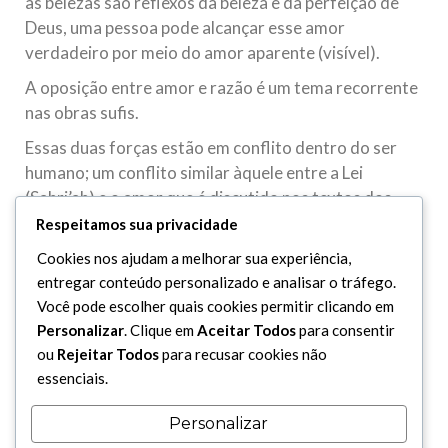
as belezas são reflexos da beleza e da perfeição de
Deus, uma pessoa pode alcançar esse amor
verdadeiro por meio do amor aparente (visível).
A oposição entre amor e razão é um tema recorrente
nas obras sufis.
Essas duas forças estão em conflito dentro do ser
humano; um conflito similar àquele entre a Lei
(Sahri’ah) e o amor que é discutido nos textos dos
sufis.
Respeitamos sua privacidade
O amor é um método de purificação interior através
Cookies nos ajudam a melhorar sua experiência,
da disciplina espiritual. Após essa purificação o
entregar conteúdo personalizado e analisar o tráfego.
Você pode escolher quais cookies permitir clicando em
coração está pronto para receber a Luz de Deus. O
Personalizar
. Clique em
Aceitar Todos
para consentir
Profeta (saas) disse: “Moldem a si mesmos de acordo
ou
Rejeitar Todos
para recusar cookies não
com as normas divinas”, quando o coração se
essenciais.
transforma num espelho que reflete a manifestação
de Deus, a realidade é impressa nele e uma visão clara
Personalizar
é obtida. Então, tudo o que devoto vê é Deus; nesse