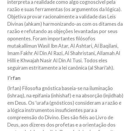
interpreta a realidade como algo cognoscível pela
razão e suas ferramentas (os argumentos da lógica).
Objetiva provar racionalmente a validade das Leis
Divinas (ahkam) harmonizando-as com os ditames da
razão e refutando as objeções levantadas por seus
oponentes. Foram importantes filósofos
mutakallimun Wasil Ibn Atar, Al Ashtari, Al Baqilani,
Imam Fakhr Al Din Al Razi, Al Shahristani, Allamah Al
Hilli e Khwajah Nasir Al Din Al Tusi. Todos eles
seguiram estritamente a lei canônica (al Shari’ah).
I’rfan
(Irfan) Filosofia gnóstica baseia-se na iluminação
(ishraq), na epifania (inhishaf) e na absorção (injidhab)
em Deus. Os ‘urafa (gnósticos) consideram a razão e
a lógica instrumentos insuficientes para a
compreensão do Divino. Eles são fiéis ao Livro de
Deus, aos dizeres dos profetas e a orientação dos