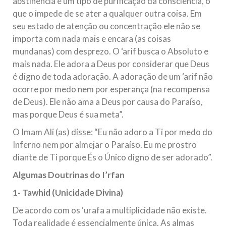
abstinência é um tipo de purificação da consciência, o
que o impede de se ater a qualquer outra coisa. Em
seu estado de atenção ou concentração ele não se
importa com nada mais e encara (as coisas
mundanas) com desprezo. O ‘arif busca o Absoluto e
mais nada. Ele adora a Deus por considerar que Deus
é digno de toda adoração. A adoração de um ‘arif não
ocorre por medo nem por esperança (na recompensa
de Deus). Ele não ama a Deus por causa do Paraíso,
mas porque Deus é sua meta”.
O Imam Ali (as) disse: “Eu não adoro a Ti por medo do
Inferno nem por almejar o Paraíso. Eu me prostro
diante de Ti porque És o Único digno de ser adorado”.
Algumas Doutrinas do I’rfan
1- Tawhid (Unicidade Divina)
De acordo com os ‘urafa a multiplicidade não existe.
Toda realidade é essencialmente única. As almas