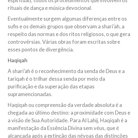
espiritual); todos os procedimentos que involvem os
rituais de dança e música devocional.
Eventualmente surgem algumas diferenças entre os
sufis e os demais grupos que observam a shari’ah, a
respeito das normas e dos ritos religiosos, o que gera
controvérsias. Várias obras foram escritas sobre
esses pontos de divergência.
Haqiqah
A shari’ah é o reconhecimento da senda de Deus e a
tariqah é o trilhar dessa senda por meio da
purificação e da superação das etapas
supramencionadas.
Haqiqah ou compreensão da verdade absoluta é a
chegada ao último destino: a proximidade com Deus e
a visão de Sua Autoridade. Para Al Lahij, Haqiqah é a
manifestação da Essência Divina sem véus, que é
alcançada após a extinção das névoas das distinções