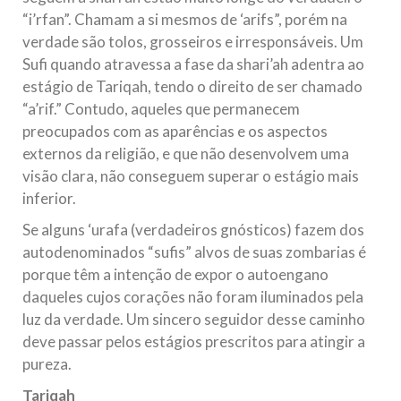
“i’rfan”. Chamam a si mesmos de ‘arifs”, porém na
verdade são tolos, grosseiros e irresponsáveis. Um
Sufi quando atravessa a fase da shari’ah adentra ao
estágio de Tariqah, tendo o direito de ser chamado
“a’rif.” Contudo, aqueles que permanecem
preocupados com as aparências e os aspectos
externos da religião, e que não desenvolvem uma
visão clara, não conseguem superar o estágio mais
inferior.
Se alguns ‘urafa (verdadeiros gnósticos) fazem dos
autodenominados “sufis” alvos de suas zombarias é
porque têm a intenção de expor o autoengano
daqueles cujos corações não foram iluminados pela
luz da verdade. Um sincero seguidor desse caminho
deve passar pelos estágios prescritos para atingir a
pureza.
Tariqah