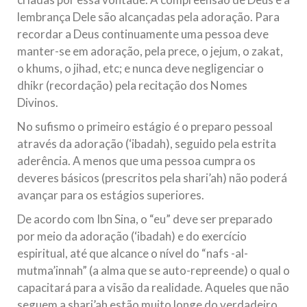
lembrança Dele são alcançadas pela adoração. Para
recordar a Deus continuamente uma pessoa deve
manter-se em adoração, pela prece, o jejum, o zakat,
o khums, o jihad, etc; e nunca deve negligenciar o
dhikr (recordação) pela recitação dos Nomes
Divinos.
No sufismo o primeiro estágio é o preparo pessoal
através da adoração (‘ibadah), seguido pela estrita
aderência. A menos que uma pessoa cumpra os
deveres básicos (prescritos pela shari’ah) não poderá
avançar para os estágios superiores.
De acordo com Ibn Sina, o “eu” deve ser preparado
por meio da adoração (‘ibadah) e do exercício
espiritual, até que alcance o nível do “nafs -al-
mutma’innah” (a alma que se auto-repreende) o qual o
capacitará para a visão da realidade. Aqueles que não
seguem a shari’ah estão muito longe do verdadeiro