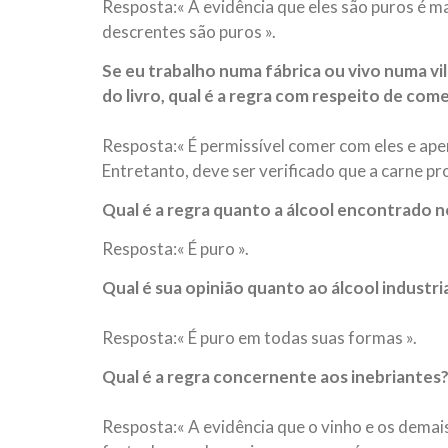
Resposta:« A evidência que eles são puros é m
descrentes são puros ».
Se eu trabalho numa fábrica ou vivo numa 
do livro, qual é a regra com respeito de co
Resposta:« É permissível comer com eles e ap
Entretanto, deve ser verificado que a carne pr
Qual é a regra quanto a álcool encontrado 
Resposta:« É puro ».
Qual é sua opinião quanto ao álcool industri
Resposta:« É puro em todas suas formas ».
Qual é a regra concernente aos inebriantes
Resposta:« A evidência que o vinho e os demai