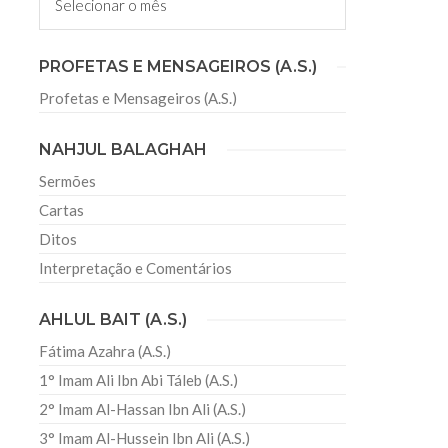
irmãos e irmãs um novo
PROFETAS E MENSAGEIROS (A.S.)
Profetas e Mensageiros (A.S.)
sil recebe o ex-ministro das
 República Islâmica do Irã
NAHJUL BALAGHAH
Abril, o Centro Islâmico no Brasil recebeu em sua
ro das Relações Exteriores da República Islâmica
Sermões
encontra-se visitando
Cartas
Ditos
Interpretação e Comentários
AHLUL BAIT (A.S.)
Fátima Azahra (A.S.)
1° Imam Ali Ibn Abi Táleb (A.S.)
2° Imam Al-Hassan Ibn Ali (A.S.)
3° Imam Al-Hussein Ibn Ali (A.S.)