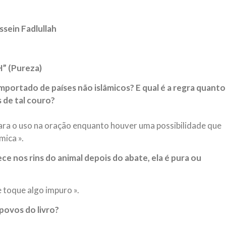
magnitude. Mais
Hejrita. Desejamos a todos os 
ein Fadlullah
NOTÍCIAS
ssein (A.S.)
3 DE JULHO DE 2014
 Diante da data em que
Centro Islâmico no Bra
lmanos, o Imam Ali Ibn Al-
” (Pureza)
Relações Exteriores da
or “Zein Al-Ábidin” (Formosura
Na noite da quinta-feira, 03 de 
mportado de países não islâmicos? E qual é a regra quanto
sede, em São Paulo, o ex-minist
do Irã, Sr. Kamal Kharrazi, que 
 de tal couro?
para o uso na oração enquanto houver uma possibilidade que
mica ».
e nos rins do animal depois do abate, ela é pura ou
 toque algo impuro ».
povos do livro?