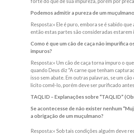
forte do que de sua impureza, porém por preca
Podemos admitir a pureza de um muçulmano
Resposta:« Ele é puro, embora se é sabido que
então estas partes são consideradas estarem 
Como é que um cão de caça não impurifica o
impuros?
Resposta:« Um cão de caça torna impuro o que 
quando Deus diz “A carne que tenham capturado
isso sem abate. Em outras palavras, se um cão 
licito comê-lo, porém deve ser purificado antes
TAQLID – Explanações sobre “TAQLID” (Obri
Se acontecesse de não exister nenhum “Mujta
a obrigação de um muçulmano?
Resposta:« Sob tais condições alguém deve reco