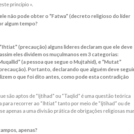
ste princípio ».
le não pode obter o “Fatwa” (decreto religioso do líder
por algum tempo?
“Ihtiat” (precaução) alguns lideres declaram que ele deve
e assim eles dividem os muçulmanos em 3 categorias:
Muqallid” (a pessoa que segue o Mujtahid), e “Mutat”
precaução). Portanto, declarando que alguém deve segui
izem o que foi dito antes, como pode esta contradição
ue são aptos de “Ijtihad” ou “Taqlid” é uma questão teórica
ara recorrer ao “Ihtiat” tanto por meio de “Ijtihad” ou de
-se apenas a uma divisão prática de obrigações religiosas ma
campos, apenas?