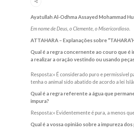
ter entrado numa guerra cultural e religiosa de 
Ayatullah Al-Odhma Assayed Mohammad Huss
10 DE NOVEMBRO DE 2013
Falecimento do Imam Ali Ibn Al-Hu
Em nome de Deus, o Clemente, o Misericordioso.
Em nome de Deus, o Clemente, o Misericordioso!
relembramos o martírio do quarto Imam dos muçu
ATTAHARA – Explanações sobre “TAHARA’H
Hussein Ibn Ali Ibn Abi Táleb (A.S.), conhecido p
Qual é a regra concernente ao couro que é i
a realizar a oração vestindo ou usando peças
Resposta:« É considerado puro e permissível 
tenha o animal sido abatido de acordo a lei Islâ
Qual é a regra referente a água que permanec
impura?
Resposta:« Evidentemente é pura, a menos que
Qual é a vossa opinião sobre a impureza dos 