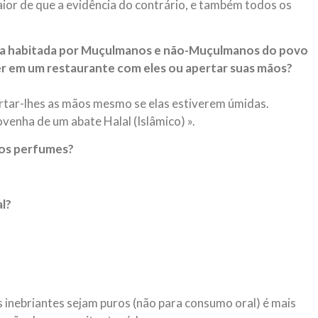
aior de que a evidência do contrário, e também todos os
vila habitada por Muçulmanos e não-Muçulmanos do povo
mer em um restaurante com eles ou apertar suas mãos?
ertar-lhes as mãos mesmo se elas estiverem úmidas.
ovenha de um abate Halal (Islâmico) ».
nos perfumes?
al?
?
s inebriantes sejam puros (não para consumo oral) é mais