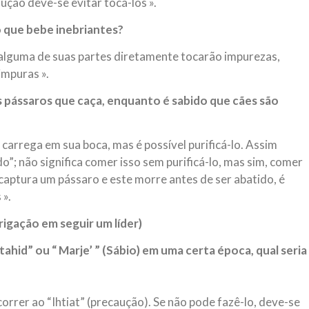
ução deve-se evitar tocá-los ».
 que bebe inebriantes?
 alguma de suas partes diretamente tocarão impurezas,
impuras ».
s pássaros que caça, enquanto é sabido que cães são
carrega em sua boca, mas é possível purificá-lo. Assim
”; não significa comer isso sem purificá-lo, mas sim, comer
captura um pássaro e este morre antes de ser abatido, é
 ».
gação em seguir um líder)
hid” ou “ Marje’ ” (Sábio) em uma certa época, qual seria
rrer ao “Ihtiat” (precaução). Se não pode fazê-lo, deve-se