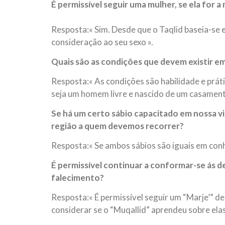
É permissível seguir uma mulher, se ela for a 
Resposta:« Sim. Desde que o Taqlid baseia-se
consideração ao seu sexo ».
Quais são as condições que devem existir e
Resposta:« As condições são habilidade e práti
seja um homem livre e nascido de um casamento
Se há um certo sábio capacitado em nossa v
região a quem devemos recorrer?
Resposta:« Se ambos sábios são iguais em conh
É permissível continuar a conformar-se ás 
falecimento?
Resposta:« É permissível seguir um “Marje’” 
considerar se o “Muqallid” aprendeu sobre elas