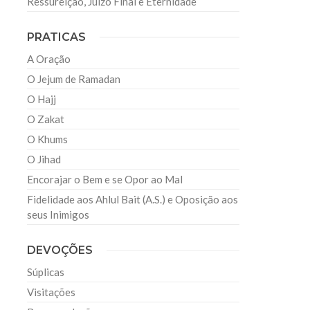
Ressureição, Juízo Final e Eternidade
PRATICAS
A Oração
O Jejum de Ramadan
O Hajj
O Zakat
O Khums
O Jihad
Encorajar o Bem e se Opor ao Mal
Fidelidade aos Ahlul Bait (A.S.) e Oposição aos
seus Inimigos
DEVOÇÕES
Súplicas
Visitações