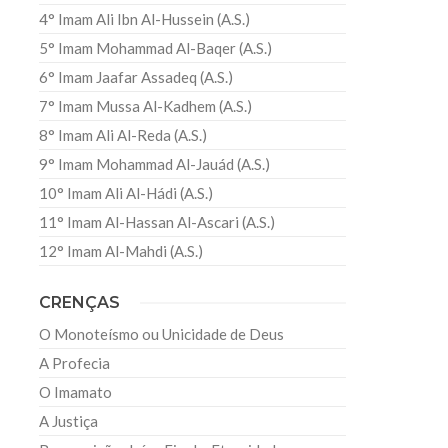
4° Imam Ali Ibn Al-Hussein (A.S.)
5° Imam Mohammad Al-Baqer (A.S.)
6° Imam Jaafar Assadeq (A.S.)
7° Imam Mussa Al-Kadhem (A.S.)
8° Imam Ali Al-Reda (A.S.)
9° Imam Mohammad Al-Jauád (A.S.)
10° Imam Ali Al-Hádi (A.S.)
11° Imam Al-Hassan Al-Ascari (A.S.)
12° Imam Al-Mahdi (A.S.)
CRENÇAS
O Monoteísmo ou Unicidade de Deus
A Profecia
O Imamato
A Justiça