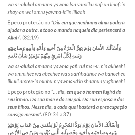
wa as-alukal amaana yawma laa yamliku nafsun linafsin
shay-an wal amru yawma-id’in lillaah
E peço proteção no
“Dia em que nenhuma alma poderá
ajudar a outra, e todo o mando naquele dia pertencerá a
Allah”.
(82:19)
وَأَسْاَلُكَ الأَمانَ يَوْمَ يَفِرُّ الْمَرْءُ مِنْ أَخيهِ وَأُمِّهِ وَأَبيهِ وَصاحِبَتِهِ
وَبَنيهِ لِكُلِّ امْرِئٍ مِنْهُمْ يَوْمَئِذٍ شَأْنٌ يُغْنيهِ
wa as-alukal amaana yawma yafirrul mar-u min akheehi
wa ummihee wa abeehee wa s’aah’ibatihee wa baneehee
likulli amree-in minhum yawma-id’in shaanun yughneehi
E peço proteção no
“… dia, em que o homem fugirá do
seu irmão. Da sua mãe e do seu pai. Da sua esposa e dos
seus filhos. Nesse dia, a cada qual bastará a preocupação
consigo mesmo”.
(80: 34 a 37)
وَأَسْاَلُكَ الأَمانَ يَوْمَ يَوَدُّ المُجْرِمُ لَوْ يَفْتَدي مِنْ عَذابِ يَوْمَئِذٍ
بِبَنيهِ وَصاحِبَتِهِ وَأَخيهِ وَفَصيلَتِهِ الَّتي تُؤْويهِ وَمَنْ فِي الأَرْضِ