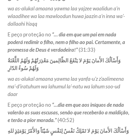
wa as-alukal amaana yawma laa yajzee waalidun a’n
wlaadihee wa laa mawloodun huwa jaazin a’n inna wa’-
dallaahi h’aqq
E peço proteção no
“… dia em que um pai em nada
poderá redimir o filho, nem o filho ao pai. Certamente, a
promessa de Deus é verdadeira!”
(31:33)
وَأَسْاَلُكَ الأَمانَ يَوْمَ لا يَنْفَعُ الظّالِمينَ مَعْذِرَتُهُمْ وَلَهُمُ اللَّعْنَةُ
وَلَهُمْ سُوءُ الدّارِ
wa as-alukal amaana yawma laa yanfa-u’z z’aalimeena
ma’-d’iratuhum wa lahumul la’-natu wa lahum soo-ud
daar
E peço proteção no
“…dia em que aos iníquos de nada
valerão as suas escusas, senão que receberão a maldição,
e terão a pior morada.”
(40:52)
وَأَسْاَلُكَ الأَمانَ يَوْمَ لا تَمْلِكُ نَفْسٌ لِنَفْسٍ شَيْئاً وَالأَمْرُ يَوْمَئِذٍ للهِ