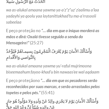
اتَّخَذْتُ مَعَ الرَّسُولِ سَبيلاً
wa as-alukal amaana yawma ya-a’z”z”uz’ z’aalimu a’laa
yadayhi ya qoolu yaa laytanittakhad’tu ma-a’rrasooli
sabeelaa
E peço proteção no
“… dia em que o iníquo morderá as
mãos e dirá: Oxalá tivesse seguido a senda do
Mensageiro!”
(25:27)
وَأَسْاَلُكَ الأَمانَ يَوْمَ يُعْرَفُ الْمُجْرِمُونَ بِسيمـاهُمْ فَيُؤْخَذُ
بِالنَّواصي وَالأَقْدامِ
wa as-alukal amaana yawma yu’-raful mujrimoona
biseemaahum fayoo-khad’u bin nawaas’ee wal aqdaam
E peço proteçãono
“… dia em que os pecadores serão
reconhecidos por suas marcas, e serão arrastados pelos
topetes e pelos pés.”
(55:41)
وَأَسْاَلُكَ الأَمانَ يَوْمَ لا يَجْزي والِدٌ عَنْ وَلَدِهِ وَلا مَوْلُودٌ هُوَ جازٍ
عَنْ والِدِهِ شَيْئاً إِنَّ وَعْدَ اللهِ حَقٌّ