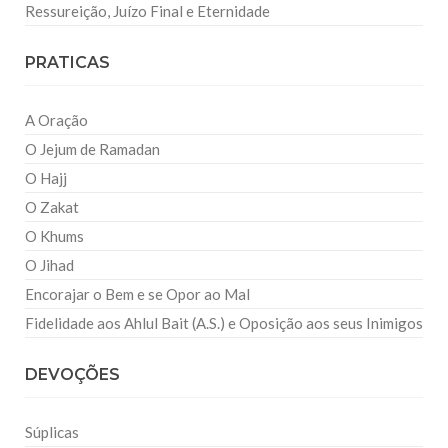
Ressureição, Juízo Final e Eternidade
PRATICAS
A Oração
O Jejum de Ramadan
O Hajj
O Zakat
O Khums
O Jihad
Encorajar o Bem e se Opor ao Mal
Fidelidade aos Ahlul Bait (A.S.) e Oposição aos seus Inimigos
DEVOÇÕES
Súplicas