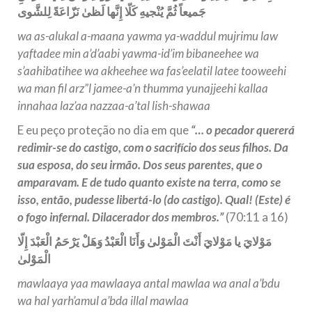
جَميعاً ثُمَّ يُنْجيهِ كَلّا إِنَّها لَظىٰ نَزّاعَةً لِلشَّوى
wa as-alukal a-maana yawma ya-waddul mujrimu law
yaftadee min a’d’aabi yawma-id’im bibaneehee wa
s’aahibatihee wa akheehee wa fas’eelatil latee tooweehi
wa man fil arz”l jamee-a’n thumma yunajjeehi kallaa
innahaa laz’aa nazzaa-a’tal lish-shawaa
E eu peço proteção no dia em que
“… o pecador quererá
redimir-se do castigo, com o sacrifício dos seus filhos. Da
sua esposa, do seu irmão. Dos seus parentes, que o
amparavam. E de tudo quanto existe na terra, como se
isso, então, pudesse libertá-lo (do castigo). Qual! (Este) é
o fogo infernal. Dilacerador dos membros.”
(70:11 a 16)
مَوْلايَ يا مَوْلايَ أَنْتَ الْمَوْلىٰ وَأَنَا الْعَبْدُ وَهَلْ يَرْحَمُ الْعَبْدَ إِلّا
الْمَوْلىٰ
mawlaaya yaa mawlaaya antal mawlaa wa anal a’bdu
wa hal yarh’amul a’bda illal mawlaa