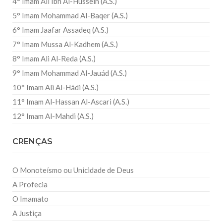
4° Imam Ali Ibn Al-Hussein (A.S.)
5° Imam Mohammad Al-Baqer (A.S.)
6° Imam Jaafar Assadeq (A.S.)
7° Imam Mussa Al-Kadhem (A.S.)
8° Imam Ali Al-Reda (A.S.)
9° Imam Mohammad Al-Jauád (A.S.)
10° Imam Ali Al-Hádi (A.S.)
11° Imam Al-Hassan Al-Ascari (A.S.)
12° Imam Al-Mahdi (A.S.)
CRENÇAS
O Monoteísmo ou Unicidade de Deus
A Profecia
O Imamato
A Justiça