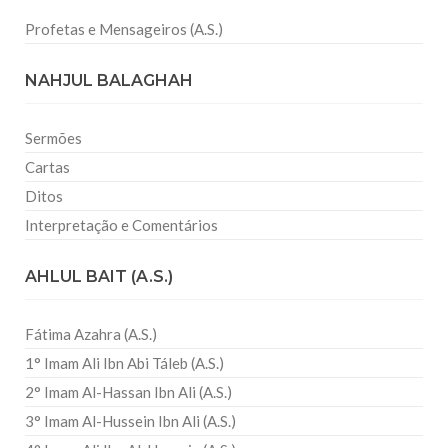
Profetas e Mensageiros (A.S.)
NAHJUL BALAGHAH
Sermões
Cartas
Ditos
Interpretação e Comentários
AHLUL BAIT (A.S.)
Fátima Azahra (A.S.)
1° Imam Ali Ibn Abi Táleb (A.S.)
2° Imam Al-Hassan Ibn Ali (A.S.)
3° Imam Al-Hussein Ibn Ali (A.S.)