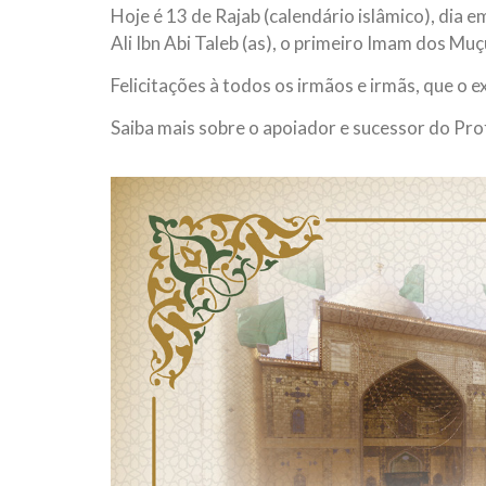
Hoje é 13 de Rajab (calendário islâmico), dia
10 DE NOVEMBRO DE 2013
Falecimento do Imam Ali Ibn Al-Hu
Ali Ibn Abi Taleb (as), o primeiro Imam dos M
Em nome de Deus, o Clemente, o Misericordioso!
Felicitações à todos os irmãos e irmãs, que o e
relembramos o martírio do quarto Imam dos muçu
Hussein Ibn Ali Ibn Abi Táleb (A.S.), conhecido p
Saiba mais sobre o apoiador e sucessor do P