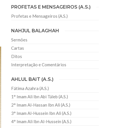
PROFETAS E MENSAGEIROS (A.S.)
Profetas e Mensageiros (A.S.)
sil recebe o ex-ministro das
 República Islâmica do Irã
NAHJUL BALAGHAH
Abril, o Centro Islâmico no Brasil recebeu em sua
ro das Relações Exteriores da República Islâmica
Sermões
encontra-se visitando
Cartas
Ditos
Interpretação e Comentários
AHLUL BAIT (A.S.)
Fátima Azahra (A.S.)
1° Imam Ali Ibn Abi Táleb (A.S.)
2° Imam Al-Hassan Ibn Ali (A.S.)
3° Imam Al-Hussein Ibn Ali (A.S.)
4° Imam Ali Ibn Al-Hussein (A.S.)