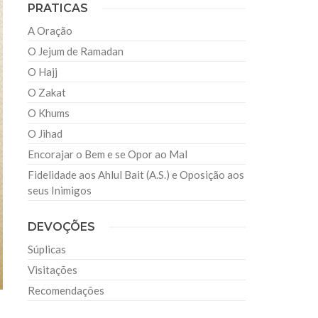
PRATICAS
A Oração
O Jejum de Ramadan
O Hajj
O Zakat
O Khums
O Jihad
Encorajar o Bem e se Opor ao Mal
Fidelidade aos Ahlul Bait (A.S.) e Oposição aos
seus Inimigos
DEVOÇÕES
Súplicas
Visitações
Recomendações