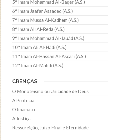
5° Imam Mohammad Al-Baqer (A.S.)
6° Imam Jaafar Assadeq (A.S.)
7° Imam Mussa Al-Kadhem (A.S.)
8° Imam Ali Al-Reda (A.S.)
9° Imam Mohammad Al-Jauád (A.S.)
10° Imam Ali Al-Hádi (A.S.)
11° Imam Al-Hassan Al-Ascari (A.S.)
12° Imam Al-Mahdi (A.S.)
CRENÇAS
O Monoteísmo ou Unicidade de Deus
A Profecia
O Imamato
A Justiça
Ressureição, Juízo Final e Eternidade