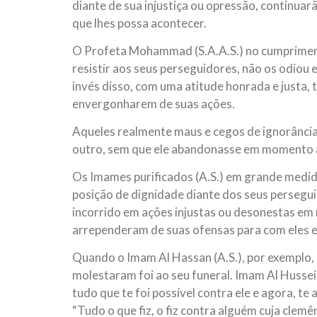
diante de sua injustiça ou opressão, continuarã
que lhes possa acontecer.
O Profeta Mohammad (S.A.A.S.) no cumprimen
resistir aos seus perseguidores, não os odiou
invés disso, com uma atitude honrada e justa, 
envergonharem de suas ações.
Aqueles realmente maus e cegos de ignorância 
outro, sem que ele abandonasse em momento al
Os Imames purificados (A.S.) em grande medi
posição de dignidade diante dos seus persegu
incorrido em ações injustas ou desonestas em r
arrependeram de suas ofensas para com eles e
Quando o Imam Al Hassan (A.S.), por exemplo
molestaram foi ao seu funeral. Imam Al Hussei
tudo que te foi possível contra ele e agora, t
“Tudo o que fiz, o fiz contra alguém cuja clem