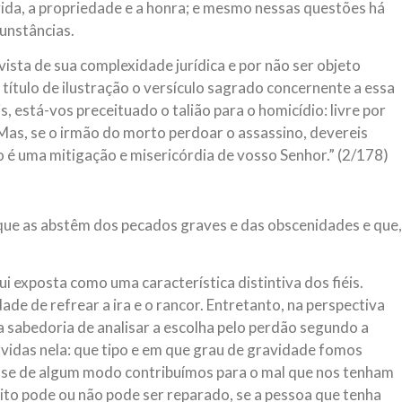
ida, a propriedade e a honra; e mesmo nessas questões há
cunstâncias.
sta de sua complexidade jurídica e por não ser objeto
 título de ilustração o versículo sagrado concernente a essa
is, está-vos preceituado o talião para o homicídio: livre por
 Mas, se o irmão do morto perdoar o assassino, devereis
o é uma mitigação e misericórdia de vosso Senhor.” (2/178)
s que as abstêm dos pecados graves e das obscenidades e que,
i exposta como uma característica distintiva dos fiéis.
de de refrear a ira e o rancor. Entretanto, na perspectiva
a sabedoria de analisar a escolha pelo perdão segundo a
olvidas nela: que tipo e em que grau de gravidade fomos
s; se de algum modo contribuímos para o mal que nos tenham
eito pode ou não pode ser reparado, se a pessoa que tenha