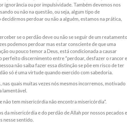
 por ignorância ou por impulsividade. Também devemos nos
sando ou não na questão, ou seja, algum tipo de
o decidirmos perdoar ou não a alguém, estamos na prática,
perceber se o perdão deve ou não se seguir de um reatament
vezes podemos perdoar mas estar consciente de que uma
ação ou pouco temor a Deus, está condicionada a causar
o perfeito discernimento entre “perdoar, desfazer o rancor 
essoa não saiba fazer essa distinção se põe em risco de ter
dão só é uma virtude quando exercido com sabedoria.
as, nas quais muitas vezes nós mesmos incorremos, motivado
a lamentável.
 não tem misericórdia não encontra misericórdia”.
 da misericórdia e do perdão de Allah por nossos pecados 
s nesse sentido.