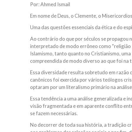
Por: Ahmed Ismail
10 DE NOVEMBRO DE 2013
Falecimento do Imam Ali Ibn Al-Hu
Em nome de Deus, o Clemente, o Misericordio
Em nome de Deus, o Clemente, o Misericordioso!
relembramos o martírio do quarto Imam dos muçu
Uma das questões essenciais da ética e do espír
Hussein Ibn Ali Ibn Abi Táleb (A.S.), conhecido p
Ao contrário do que por séculos se propagou 
interpretado de modo errôneo como “religião d
Islamismo, tanto quanto no Cristianismo, uma
compreendida de modo diverso ao que foi na tr
Essa diversidade resulta sobretudo em razão 
canônicos foi exercida por vários teólogos cri
optaram por um literalismo primário na análise
Essa tendência a uma análise generalizada e in
visão fragmentada e em aparente conflito entre o
se fazem necessárias.
No decorrer de toda sua história, a tradição c