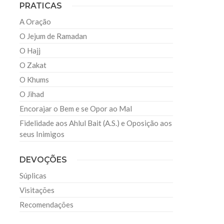
PRATICAS
A Oração
O Jejum de Ramadan
O Hajj
O Zakat
O Khums
O Jihad
Encorajar o Bem e se Opor ao Mal
Fidelidade aos Ahlul Bait (A.S.) e Oposição aos
seus Inimigos
DEVOÇÕES
Súplicas
Visitações
Recomendações