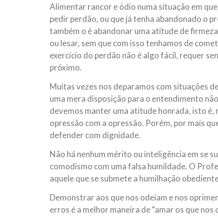
Alimentar rancor e ódio numa situação em que 
pedir perdão, ou que já tenha abandonado o p
também o é abandonar uma atitude de firmeza
ou lesar, sem que com isso tenhamos de comete
exercício do perdão não é algo fácil, requer 
próximo.
Muitas vezes nos deparamos com situações de p
uma mera disposição para o entendimento não é
devemos manter uma atitude honrada, isto é, n
opressão com a opressão. Porém, por mais que a
defender com dignidade.
Não há nenhum mérito ou inteligência em se s
comodismo com uma falsa humildade. O Profeta
aquele que se submete a humilhação obediente
Demonstrar aos que nos odeiam e nos oprimem 
erros é a melhor maneira de “amar os que nos