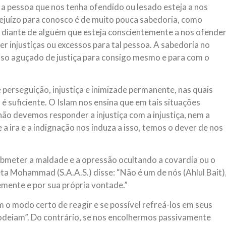
a pessoa que nos tenha ofendido ou lesado esteja a nos
rejuízo para conosco é de muito pouca sabedoria, como
 diante de alguém que esteja conscientemente a nos ofende
r injustiças ou excessos para tal pessoa. A sabedoria no
senso aguçado de justiça para consigo mesmo e para com o
erseguição, injustiça e inimizade permanente, nas quais
 suficiente. O Islam nos ensina que em tais situações
ão devemos responder a injustiça com a injustiça, nem a
 ira e a indignação nos induza a isso, temos o dever de nos
ubmeter a maldade e a opressão ocultando a covardia ou o
 Mohammad (S.A.A.S.) disse: “Não é um de nós (Ahlul Bait)
mente e por sua própria vontade.”
o modo certo de reagir e se possível refreá-los em seus
 odeiam”. Do contrário, se nos encolhermos passivamente