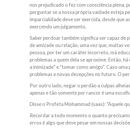
nos prejudicado o fez com consciência plena,
perguntar se a nossa própria vaidade esteja pe
imparcialidade deve ser exercida, desde que a
exercendo um julgamento.
Saber perdoar também significa ser capaz de 
de amizade ou relação, uma vez que, muitas 
pessoa, por ter um caráter incorreto, má educ
problemas a quem dela se aproxime. Então, há 
a inimizade” e “tomar como amigo”. Caso uma p
problemas e novas decepções no futuro. O per
Por outro lado, negar o perdão a culpas alhei
apenas e tão somente por rancor é uma escolh
Disse o Profeta Mohammad (saas): “Aquele que
Recordar a todo momento o quanto precisamos
erros é algo que deve pesar em nossas decisõe