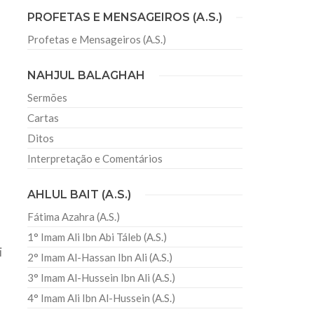
PROFETAS E MENSAGEIROS (A.S.)
Profetas e Mensageiros (A.S.)
sil recebe o ex-ministro das
 República Islâmica do Irã
NAHJUL BALAGHAH
Abril, o Centro Islâmico no Brasil recebeu em sua
ro das Relações Exteriores da República Islâmica
Sermões
encontra-se visitando
Cartas
Ditos
Interpretação e Comentários
AHLUL BAIT (A.S.)
Fátima Azahra (A.S.)
1° Imam Ali Ibn Abi Táleb (A.S.)
i
2° Imam Al-Hassan Ibn Ali (A.S.)
3° Imam Al-Hussein Ibn Ali (A.S.)
4° Imam Ali Ibn Al-Hussein (A.S.)