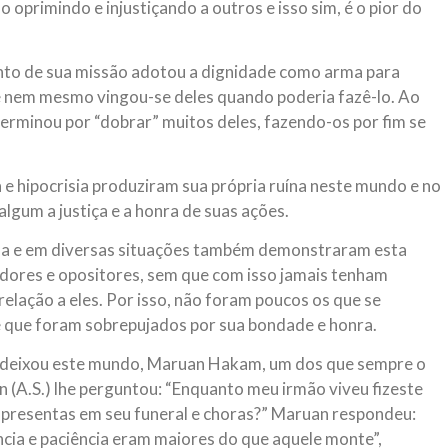
o oprimindo e injustiçando a outros e isso sim, é o pior do
to de sua missão adotou a dignidade como arma para
 e nem mesmo vingou-se deles quando poderia fazê-lo. Ao
terminou por “dobrar” muitos deles, fazendo-os por fim se
e hipocrisia produziram sua própria ruína neste mundo e no
gum a justiça e a honra de suas ações.
da e em diversas situações também demonstraram esta
idores e opositores, sem que com isso jamais tenham
elação a eles. Por isso, não foram poucos os que se
 que foram sobrepujados por sua bondade e honra.
, deixou este mundo, Maruan Hakam, um dos que sempre o
n (A.S.) lhe perguntou: “Enquanto meu irmão viveu fizeste
e apresentas em seu funeral e choras?” Maruan respondeu:
ência e paciência eram maiores do que aquele monte”,