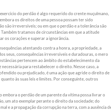
 exercício do perdão é algo requerido do crente muçulmano,
 embora os direitos de uma pessoa possam ter sido
o são irreversíveis; ou em que o perdão e a tolerância são
a. Também tratamos de circunstâncias em que a atitude
r os corações e superar a ignorância.
nsequências atentando contra a honra, a propriedade, a
dos seus, consequências irreversíveis e duradouras, o mero
rcunstâncias pertencem ao âmbito do estabelecimento da
az necessária para restabelecer o direito. Nesse caso, a
o ofendido ou prejudicado, é uma ação que agride o direito de
quanto às suas leis e limites. Por conseguinte, outros
to embora o perdão de um parente da vítima possa livrar o
o, um ato exemplar perante o direito da sociedade; do
o mal e a propagação da corrupção na terra, com a ausência d