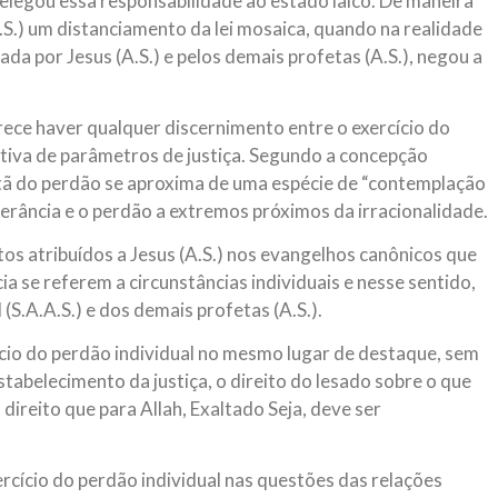
delegou essa responsabilidade ao estado laico. De maneira
S.) um distanciamento da lei mosaica, quando na realidade
 por Jesus (A.S.) e pelos demais profetas (A.S.), negou a
rece haver qualquer discernimento entre o exercício do
etiva de parâmetros de justiça. Segundo a concepção
istã do perdão se aproxima de uma espécie de “contemplação
olerância e o perdão a extremos próximos da irracionalidade.
tos atribuídos a Jesus (A.S.) nos evangelhos canônicos que
ia se referem a circunstâncias individuais e nesse sentido,
.A.A.S.) e dos demais profetas (A.S.).
cício do perdão individual no mesmo lugar de destaque, sem
estabelecimento da justiça, o direito do lesado sobre o que
 direito que para Allah, Exaltado Seja, deve ser
exercício do perdão individual nas questões das relações