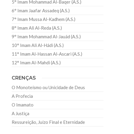
5° Imam Mohammad Al-Baqer (A.S.)
6° Imam Jaafar Assadeq (A.S.)
7° Imam Mussa Al-Kadhem (A.S.)
8° Imam Ali Al-Reda (A.S.)
9° Imam Mohammad Al-Jauád (A.S.)
10° Imam Ali Al-Hádi (A.S.)
11° Imam Al-Hassan Al-Ascari (A.S.)
12° Imam Al-Mahdi (A.S.)
CRENÇAS
O Monoteísmo ou Unicidade de Deus
A Profecia
O Imamato
A Justiça
Ressureição, Juízo Final e Eternidade