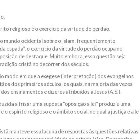
NOTÍCIAS
ssein (A.S.)
3 DE JULHO DE 2014
so.
 Diante da data em que
Centro Islâmico no Bra
lmanos, o Imam Ali Ibn Al-
ito religioso é o exercício da virtude do perdão.
Relações Exteriores da
or “Zein Al-Ábidin” (Formosura
Na noite da quinta-feira, 03 de 
no mundo ocidental sobre o Islam, frequentemente
sede, em São Paulo, o ex-minist
do Irã, Sr. Kamal Kharrazi, que 
a espada”, o exercício da virtude do perdão ocupa no
 posição de destaque. Muito embora, essa questão seja
adição cristã no decorrer dos séculos.
do modo em que a exegese (interpretação) dos evangelhos
stãos dos primeiros séculos, os quais, na maioria das vezes
 dos ensinamentos e dizeres atribuídos a Jesus (A.S.).
duzida a frisar uma suposta “oposição a lei” produziu uma
 espírito religioso e o âmbito social, no qual a justiça e a le
ristã manteve essa lacuna de respostas às questões relativas