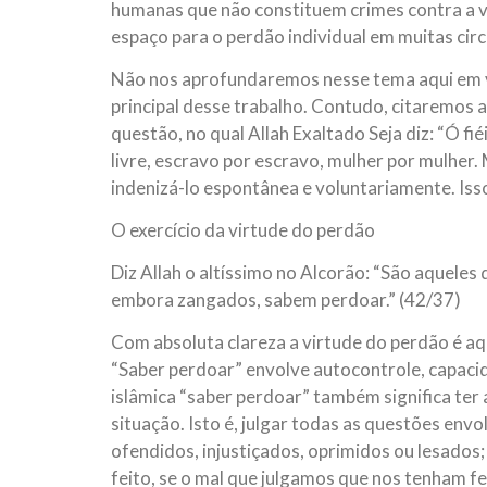
humanas que não constituem crimes contra a v
espaço para o perdão individual em muitas cir
Não nos aprofundaremos nesse tema aqui em vi
principal desse trabalho. Contudo, citaremos a
questão, no qual Allah Exaltado Seja diz: “Ó fié
livre, escravo por escravo, mulher por mulher.
indenizá-lo espontânea e voluntariamente. Iss
O exercício da virtude do perdão
Diz Allah o altíssimo no Alcorão: “São aquele
embora zangados, sabem perdoar.” (42/37)
Com absoluta clareza a virtude do perdão é aqu
“Saber perdoar” envolve autocontrole, capacida
islâmica “saber perdoar” também significa ter 
situação. Isto é, julgar todas as questões env
ofendidos, injustiçados, oprimidos ou lesado
feito, se o mal que julgamos que nos tenham f