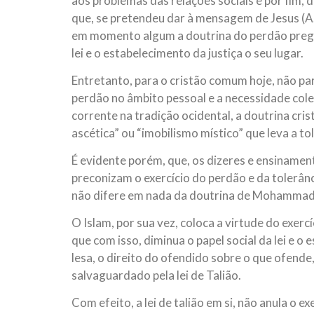
aos problemas das relações sociais e por fim, 
que, se pretendeu dar à mensagem de Jesus (A.
em momento algum a doutrina do perdão pregada
lei e o estabelecimento da justiça o seu lugar.
Entretanto, para o cristão comum hoje, não pa
perdão no âmbito pessoal e a necessidade col
corrente na tradição ocidental, a doutrina cr
ascética” ou “imobilismo místico” que leva a t
É evidente porém, que, os dizeres e ensinamen
preconizam o exercício do perdão e da tolerânc
não difere em nada da doutrina de Mohammad (S
O Islam, por sua vez, coloca a virtude do exer
que com isso, diminua o papel social da lei e o 
lesa, o direito do ofendido sobre o que ofende,
salvaguardado pela lei de Talião.
Com efeito, a lei de talião em si, não anula o 