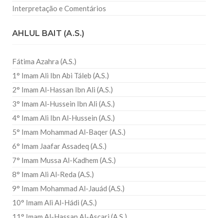
Interpretação e Comentários
AHLUL BAIT (A.S.)
Fátima Azahra (A.S.)
1° Imam Ali Ibn Abi Táleb (A.S.)
2° Imam Al-Hassan Ibn Ali (A.S.)
3° Imam Al-Hussein Ibn Ali (A.S.)
4° Imam Ali Ibn Al-Hussein (A.S.)
5° Imam Mohammad Al-Baqer (A.S.)
6° Imam Jaafar Assadeq (A.S.)
7° Imam Mussa Al-Kadhem (A.S.)
8° Imam Ali Al-Reda (A.S.)
9° Imam Mohammad Al-Jauád (A.S.)
10° Imam Ali Al-Hádi (A.S.)
11° Imam Al-Hassan Al-Ascari (A.S.)