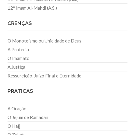
12° Imam Al-Mahdi (A.S.)
CRENÇAS
O Monoteísmo ou Unicidade de Deus
A Profecia
O Imamato
A Justiça
Ressureição, Juízo Final e Eternidade
PRATICAS
A Oração
O Jejum de Ramadan
O Hajj
O Zakat