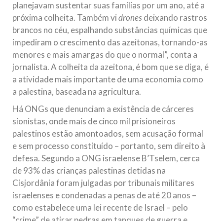
planejavam sustentar suas famílias por um ano, até a
próxima colheita. Também vi
drones
deixando rastros
brancos no céu, espalhando substâncias químicas que
impediram o crescimento das azeitonas, tornando-as
menores e mais amargas do que o normal”, conta a
jornalista. A colheita da azeitona, é bom que se diga, é
a atividade mais importante de uma economia como
a palestina, baseada na agricultura.
Há ONGs que denunciam a existência de cárceres
sionistas, onde mais de cinco mil prisioneiros
palestinos estão amontoados, sem acusação formal
e sem processo constituído – portanto, sem direito à
defesa. Segundo a ONG israelense B’Tselem, cerca
de 93% das crianças palestinas detidas na
Cisjordânia foram julgadas por tribunais militares
israelenses e condenadas a penas de até 20 anos –
como estabelece uma lei recente de Israel – pelo
“crime” de atirar pedras em tanques de guerra e