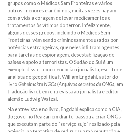
grupos como o Médicos Sem Fronteiras e vários
outros, menores e anônimos, muitas vezes pagam
com a vida a coragem de levar medicamentos e
tratamentos às vítimas do terror. Infelizmente,
alguns desses grupos, incluindo o Médicos Sem
Fronteiras, vêm sendo criminosamente usados por
potências estrangeiras, que neles infiltram agentes
para tarefas de espionagem, desestabilização de
países e apoio a terroristas. O Sudão do Sul é um
exemplo disso, como denuncia o jornalista, escritor e
analista de geopolítica F. William Engdahl, autor do
livro
Geheimakte NGOs
(
Arquivos secretos de ONGs
, em
tradução livre), em entrevista ao jornalista e editor
alemão Ludwig Watzal.
Na entrevista e no livro, Engdahl explica como a CIA,
do governo Reagan em diante, passou a criar ONGs
que executam parte do “serviço sujo” realizado pela
agência, na tentativa de reduzir sua má reputação e