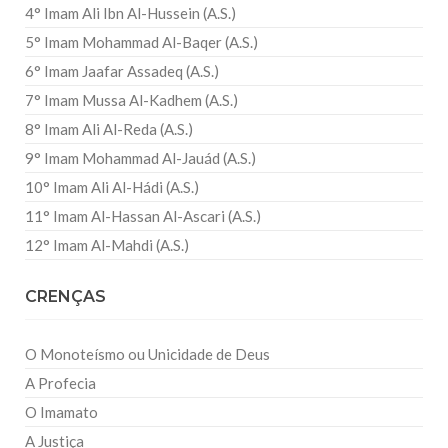
4° Imam Ali Ibn Al-Hussein (A.S.)
5° Imam Mohammad Al-Baqer (A.S.)
6° Imam Jaafar Assadeq (A.S.)
7° Imam Mussa Al-Kadhem (A.S.)
8° Imam Ali Al-Reda (A.S.)
9° Imam Mohammad Al-Jauád (A.S.)
10° Imam Ali Al-Hádi (A.S.)
11° Imam Al-Hassan Al-Ascari (A.S.)
12° Imam Al-Mahdi (A.S.)
CRENÇAS
O Monoteísmo ou Unicidade de Deus
A Profecia
O Imamato
A Justiça