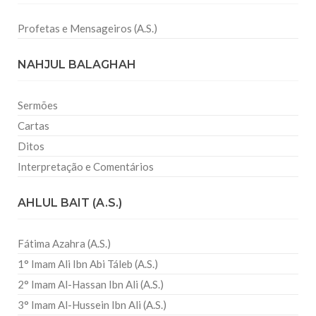
Profetas e Mensageiros (A.S.)
NAHJUL BALAGHAH
Sermões
Cartas
Ditos
Interpretação e Comentários
AHLUL BAIT (A.S.)
Fátima Azahra (A.S.)
1° Imam Ali Ibn Abi Táleb (A.S.)
2° Imam Al-Hassan Ibn Ali (A.S.)
3° Imam Al-Hussein Ibn Ali (A.S.)