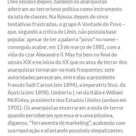
Dois séculos depois, também os anarquistas
aderiram ao terrorismo político como instrumento
da luta de classes. Na Rússia, depois de cinco
tentativas frustradas, o grupo A Vontade do Povo –
que, segundo a crítica de Lênin, não possuía base
popular, apesar de ter a palavra “povo” no nome –
conseguiu acabar, em 13 de março de 1881, com a
vida do czar Alexandre II. Mas foi bem no final do
século XIX e no início do XX que os atos de terror dos
anarquistas tornaram-se mais frequentes: sete
autoridades pereceram, entre elas o presidente
francês Sadi Carnot (em 1894), a imperatriz Sissi, da
Áustria (em 1898), Umberto I, rei da Itália e William
McKinley, presidente dos Estados Unidos (ambos em
1901). Os anarquistas encerraram a onda de terror
quando perceberam que essa era uma péssima,
digamos, “ferramenta de marketing”, acabando com
sua reputação e afastando possíveis simpatizantes.