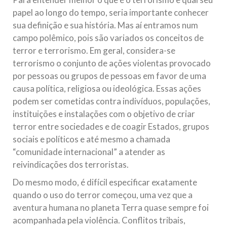
Relações Exteriores da República Islâmica do Irã, Sr. Kamal
papel ao longo do tempo, seria importante conhecer
Kharrazi, que encontra-se visitando
sua definição e sua história. Mas aí entramos num
campo polêmico, pois são variados os conceitos de
terror e terrorismo. Em geral, considera-se
terrorismo o conjunto de ações violentas provocado
por pessoas ou grupos de pessoas em favor de uma
causa política, religiosa ou ideológica. Essas ações
podem ser cometidas contra indivíduos, populações,
instituições e instalações com o objetivo de criar
terror entre sociedades e de coagir Estados, grupos
sociais e políticos e até mesmo a chamada
“comunidade internacional” a atender as
reivindicações dos terroristas.
Do mesmo modo, é difícil especificar exatamente
quando o uso do terror começou, uma vez que a
aventura humana no planeta Terra quase sempre foi
acompanhada pela violência. Conflitos tribais,