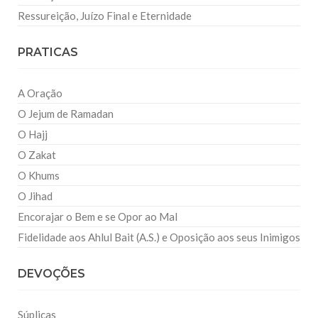
Ressureição, Juízo Final e Eternidade
PRATICAS
A Oração
O Jejum de Ramadan
O Hajj
O Zakat
O Khums
O Jihad
Encorajar o Bem e se Opor ao Mal
Fidelidade aos Ahlul Bait (A.S.) e Oposição aos seus Inimigos
DEVOÇÕES
Súplicas