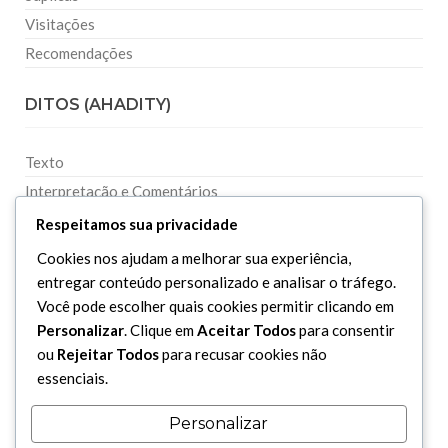
Visitações
Recomendações
DITOS (AHADITY)
Texto
Interpretação e Comentários
Respeitamos sua privacidade
HISTÓRIA E POLITICA
Cookies nos ajudam a melhorar sua experiência,
entregar conteúdo personalizado e analisar o tráfego.
História Islâmica
Você pode escolher quais cookies permitir clicando em
Personalidades
Personalizar
. Clique em
Aceitar Todos
para consentir
ou
Rejeitar Todos
para recusar cookies não
Política
essenciais.
Economia
Personalizar
ESPIRITUALIDADE E SOCIEDADE