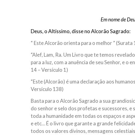
10 DE NOVEMBRO DE 2013
Falecimento do Imam Ali Ibn Al-Hu
Em nome de Deus, o Clemente, o Misericordioso!
Em nome de Deus
relembramos o martírio do quarto Imam dos muçu
Hussein Ibn Ali Ibn Abi Táleb (A.S.), conhecido p
Deus, o Altíssimo, disse no Alcorão Sagrado:
“ Este Alcorão orienta para o melhor ” (Surata 
“Alef, Lam, Ra. Um Livro que te temos revelado
para a luz, com a anuência de seu Senhor, e o 
14 – Versículo 1)
“Este (Alcorão) é uma declaração aos humanos,
Versículo 138)
Basta para o Alcorão Sagrado a sua grandiosid
do senhor e selo dos profetas e sucessores, e 
toda a humanidade em todas os espaços e aspect
e etc… É o livro que garante a grande felicidade
todos os valores divinos, mensagens celestiais