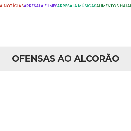
A NOTÍCIAS
ARRESALA FILMES
ARRESALA MÚSICAS
ALIMENTOS HALA
DIGITE E PRESSIONE ENTER!
POSTS RECENTES
OFENSAS AO ALCORÃO
25 DE SETEMBRO DE 2010
idente Bush
Necessárias Considera
iada por Robert Bowan, Bispo
Por: Ahmed Ismail Introdução O
te) Senhor presidente: Conte a
considerações do autor sobre o
smo. Se os mitos acerca do
agressão americana ao Afegani
5 DE NOVEMBRO DE 2013
or
Ano Novo Islâmico e I
 aturdido pelas imagens de
Em nome de Deus, O Clemente, O
11 de setembro, o mundo parece
parabeniza a nação islâmica p
magnitude. Mais
Hejrita. Desejamos a todos os 