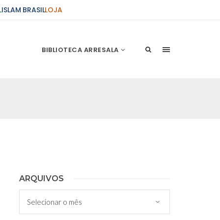
L
ISLAM BRASIL
LOJA
BIBLIOTECA ARRESALA
ções Sobre o Conflito
 presente artigo resume as principais
s atentados de 11 de setembro e a subseqüente
stão. As Raízes do Conflito Os atentados a Nova
nício de Muharam
ARQUIVOS
 Misericordioso! O Centro Islâmico no Brasil
Arquivos
ela chegada no ano novo muçulmano de 1435
irmãos e irmãs um novo