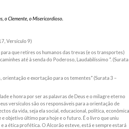
NOTÍCIAS
ssein (A.S.)
3 DE JULHO DE 2014
 Diante da data em que
, o Clemente, o Misericordioso.
Centro Islâmico no Bra
lmanos, o Imam Ali Ibn Al-
Relações Exteriores da
or “Zein Al-Ábidin” (Formosura
Na noite da quinta-feira, 03 de 
sede, em São Paulo, o ex-minist
17, Versículo 9)
do Irã, Sr. Kamal Kharrazi, que 
 para que retires os humanos das trevas (e os transportes)
encaminhes até à senda do Poderoso, Laudabilíssimo ”. (Surata
 orientação e exortação para os tementes” (Surata 3 –
ade e honra por ser as palavras de Deus e o milagre eterno
seus versículos são os responsáveis para a orientação de
os da vida, seja ela social, educacional, política, econômic
 e objetivo último para hoje e o futuro. É o livro que uniu
 e a ética profética. O Alcorão esteve, está e sempre estará