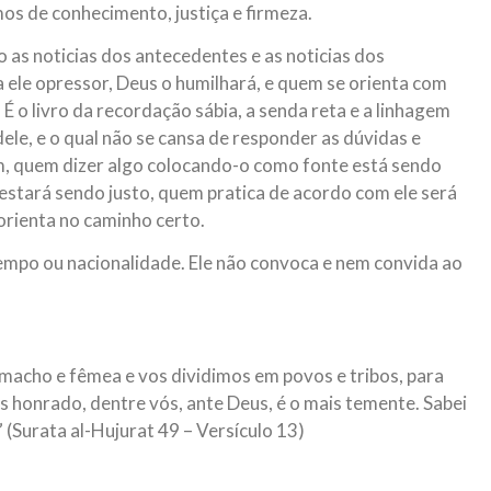
s de conhecimento, justiça e firmeza.
o as noticias dos antecedentes e as noticias dos
ja ele opressor, Deus o humilhará, e quem se orienta com
É o livro da recordação sábia, a senda reta e a linhagem
 dele, e o qual não se cansa de responder as dúvidas e
m, quem dizer algo colocando-o como fonte está sendo
 estará sendo justo, quem pratica de acordo com ele será
orienta no caminho certo.
tempo ou nacionalidade. Ele não convoca e nem convida ao
acho e fêmea e vos dividimos em povos e tribos, para
s honrado, dentre vós, ante Deus, é o mais temente. Sabei
 (Surata al-Hujurat 49 – Versículo 13)