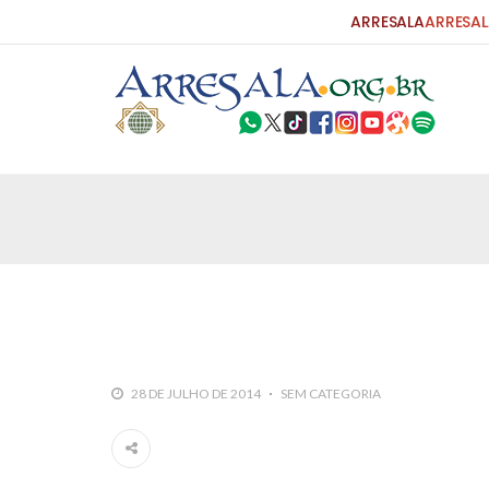
ARRESALA
ARRESAL
25 DE SETEMBRO DE 2010
Carta do Bispo da Flórida ao Pres
Por: Robert Bowan Tradução: Ahmed Ismail (Env
da Igreja Católica, tenente-coronel ex-combaten
verdade ao povo, sr. Presidente, sobre o terrori
terrorismo não
25 DE SETEMBRO DE 2010
As Sementes da Miséria e do Terr
28 DE JULHO DE 2014
SEM CATEGORIA
Por: Ahmad Dallal Tradução: Ahmad Ismail Ainda
morte e destruição que abalaram Nova York em 
ter entrado numa guerra cultural e religiosa de 