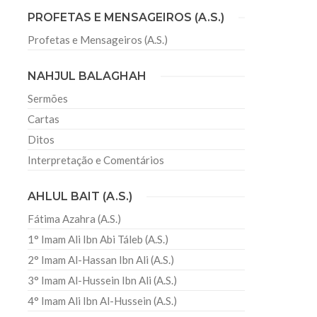
PROFETAS E MENSAGEIROS (A.S.)
Profetas e Mensageiros (A.S.)
sil recebe o ex-ministro das
 República Islâmica do Irã
NAHJUL BALAGHAH
Abril, o Centro Islâmico no Brasil recebeu em sua
ro das Relações Exteriores da República Islâmica
Sermões
encontra-se visitando
Cartas
Ditos
Interpretação e Comentários
AHLUL BAIT (A.S.)
Fátima Azahra (A.S.)
1° Imam Ali Ibn Abi Táleb (A.S.)
2° Imam Al-Hassan Ibn Ali (A.S.)
a
3° Imam Al-Hussein Ibn Ali (A.S.)
4° Imam Ali Ibn Al-Hussein (A.S.)