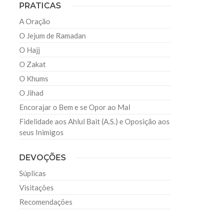
PRATICAS
A Oração
O Jejum de Ramadan
O Hajj
O Zakat
O Khums
O Jihad
Encorajar o Bem e se Opor ao Mal
Fidelidade aos Ahlul Bait (A.S.) e Oposição aos
seus Inimigos
DEVOÇÕES
Súplicas
Visitações
Recomendações