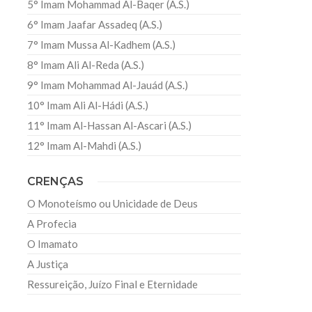
5° Imam Mohammad Al-Baqer (A.S.)
6° Imam Jaafar Assadeq (A.S.)
7° Imam Mussa Al-Kadhem (A.S.)
8° Imam Ali Al-Reda (A.S.)
9° Imam Mohammad Al-Jauád (A.S.)
10° Imam Ali Al-Hádi (A.S.)
11° Imam Al-Hassan Al-Ascari (A.S.)
12° Imam Al-Mahdi (A.S.)
CRENÇAS
O Monoteísmo ou Unicidade de Deus
A Profecia
O Imamato
A Justiça
Ressureição, Juízo Final e Eternidade