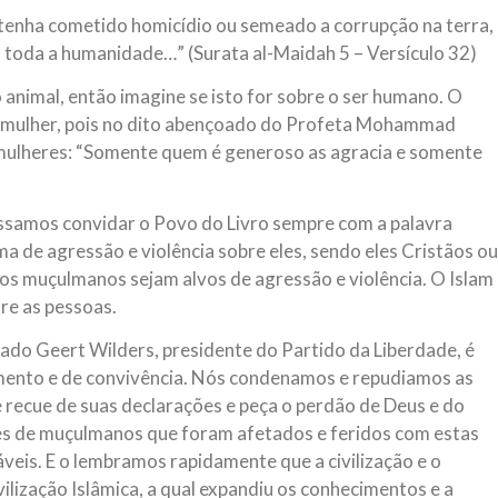
tenha cometido homicídio ou semeado a corrupção na terra,
 toda a humanidade…” (Surata al-Maidah 5 – Versículo 32)
 animal, então imagine se isto for sobre o ser humano. O
 a mulher, pois no dito abençoado do Profeta Mohammad
s mulheres: “Somente quem é generoso as agracia e somente
ssamos convidar o Povo do Livro sempre com a palavra
ma de agressão e violência sobre eles, sendo eles Cristãos ou
os muçulmanos sejam alvos de agressão e violência. O Islam
re as pessoas.
ado Geert Wilders, presidente do Partido da Liberdade, é
cimento e de convivência. Nós condenamos e repudiamos as
e recue de suas declarações e peça o perdão de Deus e do
es de muçulmanos que foram afetados e feridos com estas
veis. E o lembramos rapidamente que a civilização e o
ilização Islâmica, a qual expandiu os conhecimentos e a