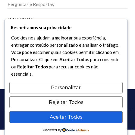
Perguntas e Respostas
DIVERSOS
Respeitamos sua privacidade
Curiosidades
Cookies nos ajudam a melhorar sua experiência,
entregar conteúdo personalizado e analisar o tráfego.
Dicionário Islâmico
Você pode escolher quais cookies permitir clicando em
Downloads
Personalizar
. Clique em
Aceitar Todos
para consentir
ou
Rejeitar Todos
para recusar cookies não
essenciais.
Personalizar
Rejeitar Todos
Aceitar Todos
Copyright 2017 - 2026 / Todos os direitos reservados.
Powered by