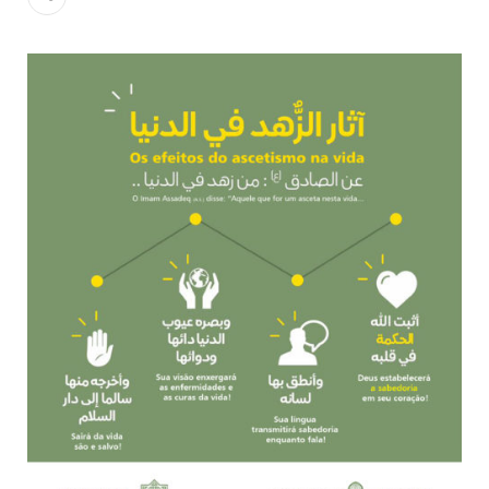
todos os irmãos e irmãs um novo
10 DE NOVEMBRO DE 2013
Falecimento do Imam Ali Ibn Al-Hussein
(A.S.)
Em nome de Deus, o Clemente, o Misericordioso! Diante da
data em que relembramos o martírio do quarto Imam dos
muçulmanos, o Imam Ali Ibn Al-Hussein Ibn Ali Ibn Abi Táleb
(A.S.), conhecido por “Zein Al-Ábidin” (Formosura
NOTÍCIAS
3 DE JULHO DE 2014
Centro Islâmico no Brasil recebe o ex-
ministro das Relações Exteriores da
República Islâmica do Irã
Na noite da quinta-feira, 03 de Abril, o Centro Islâmico no
Brasil recebeu em sua sede, em São Paulo, o ex-ministro das
Relações Exteriores da República Islâmica do Irã, Sr. Kamal
Kharrazi, que encontra-se visitando