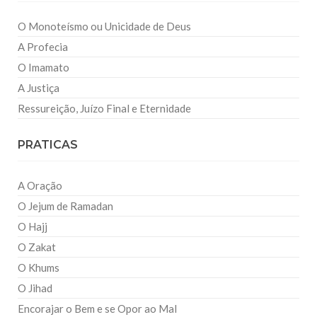
O Monoteísmo ou Unicidade de Deus
A Profecia
O Imamato
A Justiça
Ressureição, Juízo Final e Eternidade
PRATICAS
A Oração
O Jejum de Ramadan
O Hajj
O Zakat
O Khums
O Jihad
Encorajar o Bem e se Opor ao Mal