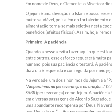
Em nome de Deus, o Clemente, o Misericordio
10 DE NOVEMBRO DE 2013
Falecimento do Imam Ali Ibn Al-Hu
O jejum é uma devoção no Islam e possui excele
Em nome de Deus, o Clemente, o Misericordioso!
muito saudável, pois além do fortalecimento de
relembramos o martírio do quarto Imam dos muçu
Hussein Ibn Ali Ibn Abi Táleb (A.S.), conhecido p
alimentação torna-se mais seletiva nesta époc
benefícios (efeitos físicos). Assim, hoje irem
Primeiro: A paciência
Quando a pessoa evita fazer aquilo que está ac
entre outros, esse esforço requererá muita pac
humano, pois sua paciência o testará. A paciên
dia a dia é requerida e conseguida por meio jej
Na verdade, um dos sinônimos do Jejum é a “Pa
“
Amparai-vos na perseverança e na oração…”
(2:
SABR
(perseverança) como Jejum. A paciência é
em diversas passagens do Alcorão Sagrado, e 
uma abundante recompensa por Deus. Na verda
pois Deus disse:
“….
Aos perseverantes, ser-lhes