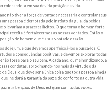
zão colocando-a em sua devida posição na vida.
mano não tiver a força de vontade necessária e controlar seus
s uma pessoa é derrotada pelo instinto da gula, da bebida,
e o levariam a prazeres ilícitos. O que torna o homem forte
ncipal receita é fortalecermos as nossas vontades. Então o
mposição do homem que é a sua vontade e razão.
tos do jejum, e que devemos aperfeiçoá-los e buscá-los. O
rtudes e consequências positivas, e devemos explorar todas
enão fosse para o seu bem. A cada ano, ou melhor dizendo, a
ossas condutas, aproximando-nos mais da virtude e da
o de Deus, que deve ser a única coisa que toda pessoa almeja
que lhe dará a garantia da paz e do conforto na outra vida.
a paz e as bençãos de Deus estejam com todos vocês.