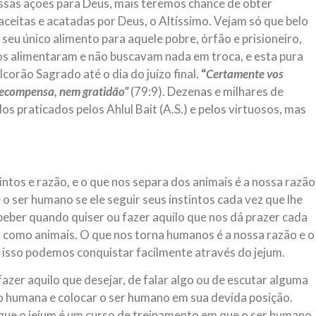
ssas ações para Deus, mais teremos chance de obter
aceitas e acatadas por Deus, o Altíssimo. Vejam só que belo
seu único alimento para aquele pobre, órfão e prisioneiro,
 os alimentaram e não buscavam nada em troca, e esta pura
orão Sagrado até o dia do juízo final.
“
Certamente vos
recompensa, nem gratidão”
(79:9). Dezenas e milhares de
s praticados pelos Ahlul Bait (A.S.) e pelos virtuosos, mas
ntos e razão, e o que nos separa dos animais é a nossa razão
 o ser humano se ele seguir seus instintos cada vez que lhe
eber quando quiser ou fazer aquilo que nos dá prazer cada
a como animais. O que nos torna humanos é a nossa razão e o
 isso podemos conquistar facilmente através do jejum.
fazer aquilo que desejar, de falar algo ou de escutar alguma
zão humana e colocar o ser humano em sua devida posição.
ue o jejum é um curso de treinamento em que o ser humano