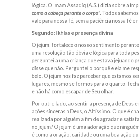
lógica. O Imam Assadiq (A.S.) dizia sobre a imp
como a cabeça perante o corpo”.
Todos sabemos q
vale para nossa fé, sem a paciência nossa fé e
Segundo: Ikhlas e presença divina
O jejum, fortalece o nosso sentimento perante 
uma resolução tão óbvia e lógica para toda pe
perguntei a uma criança que estava jejuando pe
disse que não. Perguntei o porquê e ela me re
belo. O jejum nos faz perceber que estamos 
lugares, mesmo se formos para o quarto, fecha
e não há como escapar de Seu olhar.
Por outro lado, ao sentir a presença de Deus em
ações sinceras a Deus, o Altíssimo. O que é ch
realizada por alguém a fim de agradar e satis
no jejum? O jejum é uma adoração que ninguém 
é como a oração, caridade ou uma boa ação q