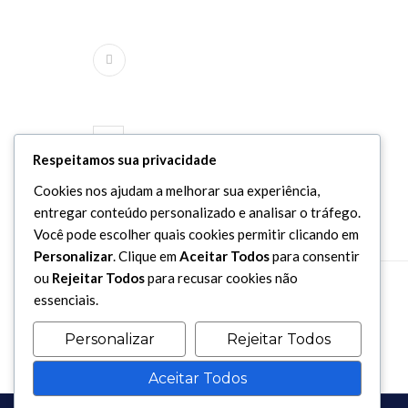
Previous Posts
Respeitamos sua privacidade
Ramadan, o mês da
Cookies nos ajudam a melhorar sua experiência,
reforma e da restauração
entregar conteúdo personalizado e analisar o tráfego.
Você pode escolher quais cookies permitir clicando em
Personalizar
. Clique em
Aceitar Todos
para consentir
ou
Rejeitar Todos
para recusar cookies não
essenciais.
Personalizar
Rejeitar Todos
Aceitar Todos