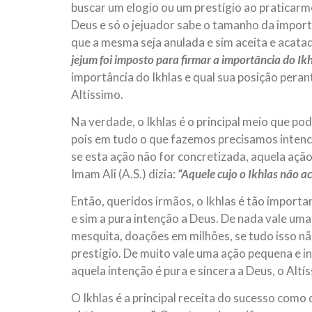
buscar um elogio ou um prestígio ao praticar
Deus e só o jejuador sabe o tamanho da importân
que a mesma seja anulada e sim aceita e acatad
jejum foi imposto para firmar a importância do Ik
importância do Ikhlas e qual sua posição pera
Altíssimo.
Na verdade, o Ikhlas é o principal meio que po
pois em tudo o que fazemos precisamos intenci
se esta ação não for concretizada, aquela ação
Imam Ali (A.S.) dizia:
“Aquele cujo o Ikhlas não 
Então, queridos irmãos, o Ikhlas é tão import
e sim a pura intenção a Deus. De nada vale um
mesquita, doações em milhões, se tudo isso nã
prestígio. De muito vale uma ação pequena e i
aquela intenção é pura e sincera a Deus, o Altí
O Ikhlas é a principal receita do sucesso como di