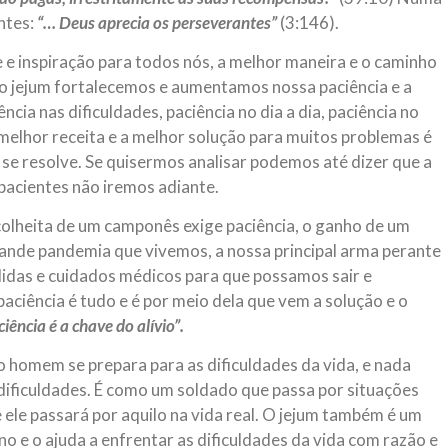
ntes:
“… Deus aprecia os perseverantes”
(3:146).
e e inspiração para todos nós, a melhor maneira e o caminho
o o jejum fortalecemos e aumentamos nossa paciência e a
cia nas dificuldades, paciência no dia a dia, paciência no
 melhor receita e a melhor solução para muitos problemas é
 se resolve. Se quisermos analisar podemos até dizer que a
 pacientes não iremos adiante.
colheita de um camponês exige paciência, o ganho de um
ande pandemia que vivemos, a nossa principal arma perante
edidas e cuidados médicos para que possamos sair e
paciência é tudo e é por meio dela que vem a solução e o
ciência é a chave do alívio”.
 homem se prepara para as dificuldades da vida, e nada
 dificuldades. É como um soldado que passa por situações
le passará por aquilo na vida real. O jejum também é um
no e o ajuda a enfrentar as dificuldades da vida com razão e