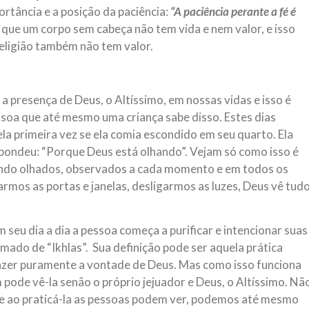
ortância e a posição da paciência:
“A paciência perante a fé é
ue um corpo sem cabeça não tem vida e nem valor, e isso
 religião também não tem valor.
a presença de Deus, o Altíssimo, em nossas vidas e isso é
ssoa que até mesmo uma criança sabe disso. Estes dias
la primeira vez se ela comia escondido em seu quarto. Ela
spondeu: “Porque Deus está olhando”. Vejam só como isso é
sendo olhados, observados a cada momento e em todos os
rmos as portas e janelas, desligarmos as luzes, Deus vê tud
 seu dia a dia a pessoa começa a purificar e intencionar suas
amado de “Ikhlas”. Sua definição pode ser aquela prática
fazer puramente a vontade de Deus. Mas como isso funciona
pode vê-la senão o próprio jejuador e Deus, o Altíssimo. Nã
ue ao praticá-la as pessoas podem ver, podemos até mesmo