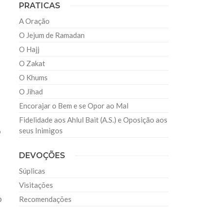
PRATICAS
A Oração
O Jejum de Ramadan
O Hajj
O Zakat
O Khums
O Jihad
Encorajar o Bem e se Opor ao Mal
Fidelidade aos Ahlul Bait (A.S.) e Oposição aos
o
seus Inimigos
DEVOÇÕES
Súplicas
Visitações
o
Recomendações