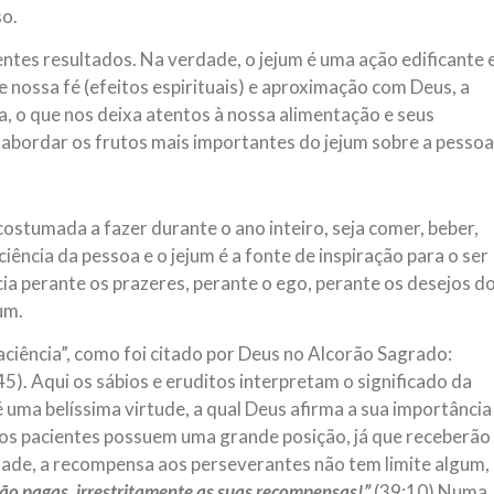
so.
NOTÍCIAS
ssein (A.S.)
3 DE JULHO DE 2014
ntes resultados. Na verdade, o jejum é uma ação edificante 
 Diante da data em que
Centro Islâmico no Bra
 nossa fé (efeitos espirituais) e aproximação com Deus, a
lmanos, o Imam Ali Ibn Al-
Relações Exteriores da
or “Zein Al-Ábidin” (Formosura
a, o que nos deixa atentos à nossa alimentação e seus
Na noite da quinta-feira, 03 de 
os abordar os frutos mais importantes do jejum sobre a pessoa
sede, em São Paulo, o ex-minist
do Irã, Sr. Kamal Kharrazi, que 
ostumada a fazer durante o ano inteiro, seja comer, beber,
iência da pessoa e o jejum é a fonte de inspiração para o ser
cia perante os prazeres, perante o ego, perante os desejos d
um.
ciência”, como foi citado por Deus no Alcorão Sagrado:
45). Aqui os sábios e eruditos interpretam o significado da
 uma belíssima virtude, a qual Deus afirma a sua importância
os pacientes possuem uma grande posição, já que receberão
de, a recompensa aos perseverantes não tem limite algum,
-ão pagas, irrestritamente as suas recompensas!”
(39:10) Numa