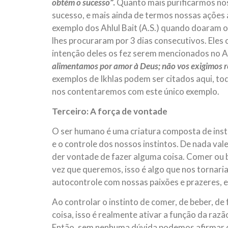
obtém o sucesso
”.
Quanto mais purificarmos no
sucesso, e mais ainda de termos nossas ações 
exemplo dos Ahlul Bait (A.S.) quando doaram o 
lhes procuraram por 3 dias consecutivos. Eles
intenção deles os fez serem mencionados no Alc
alimentamos por amor à Deus; não vos exigimos 
exemplos de Ikhlas podem ser citados aqui, todo
nos contentaremos com este único exemplo.
Terceiro: A força de vontade
O ser humano é uma criatura composta de insti
e o controle dos nossos instintos. De nada vale
der vontade de fazer alguma coisa. Comer ou b
vez que queremos, isso é algo que nos tornari
autocontrole com nossas paixões e prazeres, e
Ao controlar o instinto de comer, de beber, de 
coisa, isso é realmente ativar a função da ra
Então, sem nenhuma dúvida podemos afirmar q