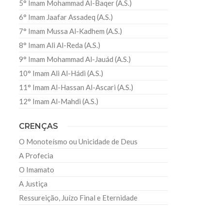
5° Imam Mohammad Al-Baqer (A.S.)
6° Imam Jaafar Assadeq (A.S.)
7° Imam Mussa Al-Kadhem (A.S.)
8° Imam Ali Al-Reda (A.S.)
9° Imam Mohammad Al-Jauád (A.S.)
10° Imam Ali Al-Hádi (A.S.)
11° Imam Al-Hassan Al-Ascari (A.S.)
12° Imam Al-Mahdi (A.S.)
CRENÇAS
O Monoteísmo ou Unicidade de Deus
A Profecia
O Imamato
A Justiça
Ressureição, Juízo Final e Eternidade