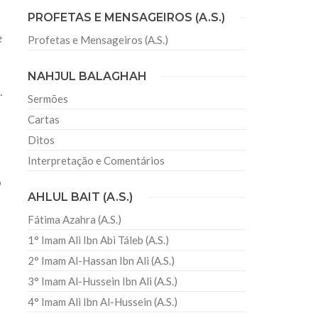
PROFETAS E MENSAGEIROS (A.S.)
e
Profetas e Mensageiros (A.S.)
sil recebe o ex-ministro das
 República Islâmica do Irã
NAHJUL BALAGHAH
Abril, o Centro Islâmico no Brasil recebeu em sua
.
ro das Relações Exteriores da República Islâmica
Sermões
encontra-se visitando
Cartas
Ditos
Interpretação e Comentários
o
AHLUL BAIT (A.S.)
Fátima Azahra (A.S.)
1° Imam Ali Ibn Abi Táleb (A.S.)
2° Imam Al-Hassan Ibn Ali (A.S.)
3° Imam Al-Hussein Ibn Ali (A.S.)
4° Imam Ali Ibn Al-Hussein (A.S.)