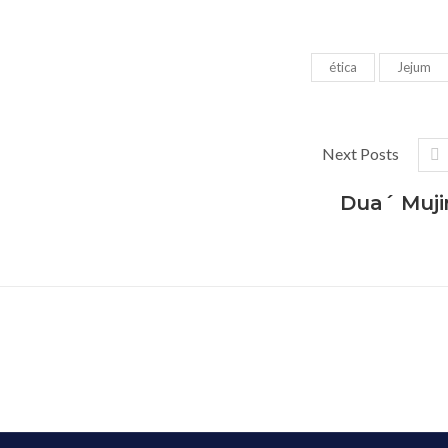
ética
Jejum
Next Posts
Dua´ Muji