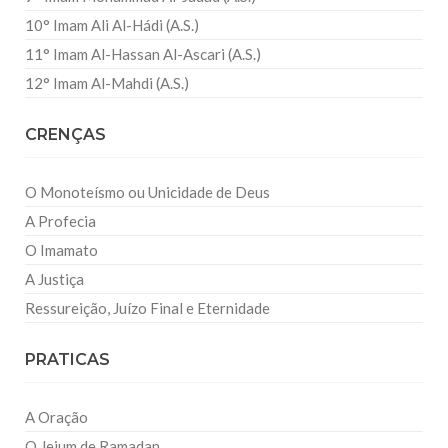
10° Imam Ali Al-Hádi (A.S.)
11° Imam Al-Hassan Al-Ascari (A.S.)
12° Imam Al-Mahdi (A.S.)
CRENÇAS
O Monoteísmo ou Unicidade de Deus
A Profecia
O Imamato
A Justiça
Ressureição, Juízo Final e Eternidade
PRATICAS
A Oração
O Jejum de Ramadan