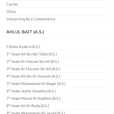
Cartas
Ditos
Interpretação e Comentários
AHLUL BAIT (A.S.)
Fátima Azahra (A.S.)
1° Imam Ali Ibn Abi Táleb (A.S.)
2° Imam Al-Hassan Ibn Ali (A.S.)
3° Imam Al-Hussein Ibn Ali (A.S.)
4° Imam Ali Ibn Al-Hussein (A.S.)
5° Imam Mohammad Al-Baqer (A.S.)
6° Imam Jaafar Assadeq (A.S.)
7° Imam Mussa Al-Kadhem (A.S.)
8° Imam Ali Al-Reda (A.S.)
9° Imam Mohammad Al-Jauád (A.S.)