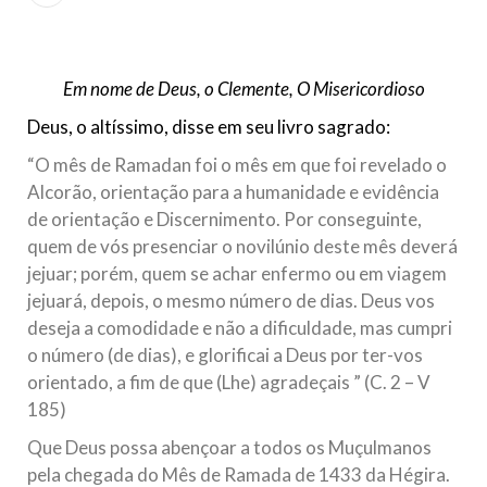
Islâmico no Brasil parabeniza a nação islâmica pela chegada
no ano novo muçulmano de 1435 Hejrita. Desejamos a
todos os irmãos e irmãs um novo
Em nome de Deus, o Clemente, O Misericordioso
10 DE NOVEMBRO DE 2013
Falecimento do Imam Ali Ibn Al-Hussein
Deus, o altíssimo, disse em seu livro sagrado:
(A.S.)
“O mês de Ramadan foi o mês em que foi revelado o
Em nome de Deus, o Clemente, o Misericordioso! Diante da
Alcorão, orientação para a humanidade e evidência
data em que relembramos o martírio do quarto Imam dos
muçulmanos, o Imam Ali Ibn Al-Hussein Ibn Ali Ibn Abi Táleb
de orientação e Discernimento. Por conseguinte,
(A.S.), conhecido por “Zein Al-Ábidin” (Formosura
quem de vós presenciar o novilúnio deste mês deverá
jejuar; porém, quem se achar enfermo ou em viagem
NOTÍCIAS
jejuará, depois, o mesmo número de dias. Deus vos
3 DE JULHO DE 2014
deseja a comodidade e não a dificuldade, mas cumpri
Centro Islâmico no Brasil recebe o ex-
o número (de dias), e glorificai a Deus por ter-vos
ministro das Relações Exteriores da
orientado, a fim de que (Lhe) agradeçais ” (C. 2 – V
República Islâmica do Irã
185)
Na noite da quinta-feira, 03 de Abril, o Centro Islâmico no
Que Deus possa abençoar a todos os Muçulmanos
Brasil recebeu em sua sede, em São Paulo, o ex-ministro das
Relações Exteriores da República Islâmica do Irã, Sr. Kamal
pela chegada do Mês de Ramada de 1433 da Hégira.
Kharrazi, que encontra-se visitando