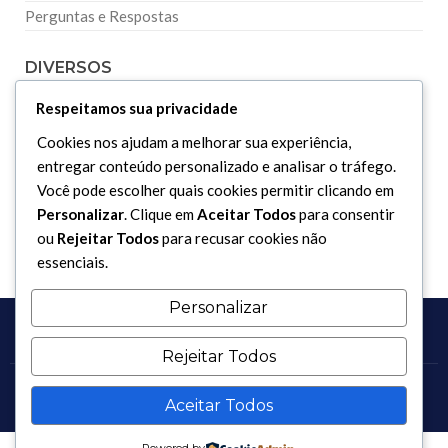
Perguntas e Respostas
DIVERSOS
Respeitamos sua privacidade
Curiosidades
Cookies nos ajudam a melhorar sua experiência,
Dicionário Islâmico
entregar conteúdo personalizado e analisar o tráfego.
Downloads
Você pode escolher quais cookies permitir clicando em
Personalizar
. Clique em
Aceitar Todos
para consentir
ou
Rejeitar Todos
para recusar cookies não
essenciais.
Personalizar
Rejeitar Todos
Copyright 2017 - 2026 / Todos os direitos reservados.
Aceitar Todos