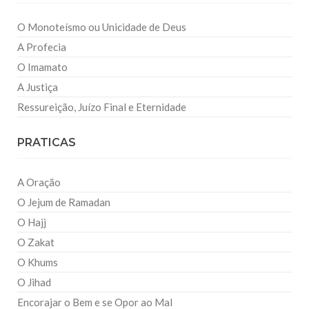
O Monoteísmo ou Unicidade de Deus
A Profecia
O Imamato
A Justiça
Ressureição, Juízo Final e Eternidade
PRATICAS
A Oração
O Jejum de Ramadan
O Hajj
O Zakat
O Khums
O Jihad
Encorajar o Bem e se Opor ao Mal