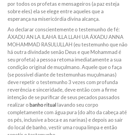
por todos os profetas e mensageiros (a paz esteja
sobre eles) ela se elege entre aqueles que a
esperança na misericórdia divina alcança.
Ao declarar conscientemente o testemunho de fé:
ÁXADU AN LA ILAHA ILLA LLAH UA ÁXADU ANNA
MOHAMMAD RASULULLAH (eu testemunho que não
há outra divindade senão Deus e que Mohammad é
seu profeta) a pessoa retoma imediatamente a sua
condição original de muçulmano. Aquele que o faça
(se possível diante de testemunhas muçulmanas)
deve repetir o testemunho 3 vezes com profunda
reverência e sinceridade, deve então com a firme
intenção de se purificar de seus pecados passados
realizar o
banho ritual
lavando seu corpo
completamente com água pura (do alto da cabeça até
os pés, inclusive a boca e as narinas) e depois ao sair
do local de banho, vestir uma roupa limpa e então
repetir o testemunho.