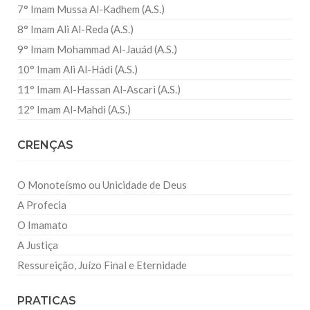
7° Imam Mussa Al-Kadhem (A.S.)
8° Imam Ali Al-Reda (A.S.)
9° Imam Mohammad Al-Jauád (A.S.)
10° Imam Ali Al-Hádi (A.S.)
11° Imam Al-Hassan Al-Ascari (A.S.)
12° Imam Al-Mahdi (A.S.)
CRENÇAS
O Monoteísmo ou Unicidade de Deus
A Profecia
O Imamato
A Justiça
Ressureição, Juízo Final e Eternidade
PRATICAS