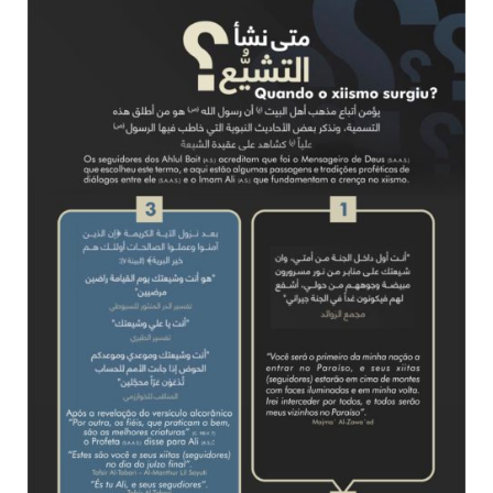
10 DE NOVEMBRO DE 2013
Falecimento do Imam Ali Ibn Al-Hussein
(A.S.)
Em nome de Deus, o Clemente, o Misericordioso! Diante da
data em que relembramos o martírio do quarto Imam dos
muçulmanos, o Imam Ali Ibn Al-Hussein Ibn Ali Ibn Abi Táleb
(A.S.), conhecido por “Zein Al-Ábidin” (Formosura
NOTÍCIAS
3 DE JULHO DE 2014
Centro Islâmico no Brasil recebe o ex-
ministro das Relações Exteriores da
República Islâmica do Irã
Na noite da quinta-feira, 03 de Abril, o Centro Islâmico no
Brasil recebeu em sua sede, em São Paulo, o ex-ministro das
Relações Exteriores da República Islâmica do Irã, Sr. Kamal
Kharrazi, que encontra-se visitando