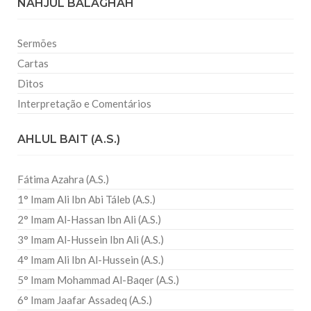
NAHJUL BALAGHAH
Sermões
Cartas
Ditos
Interpretação e Comentários
AHLUL BAIT (A.S.)
Fátima Azahra (A.S.)
1° Imam Ali Ibn Abi Táleb (A.S.)
2° Imam Al-Hassan Ibn Ali (A.S.)
3° Imam Al-Hussein Ibn Ali (A.S.)
4° Imam Ali Ibn Al-Hussein (A.S.)
5° Imam Mohammad Al-Baqer (A.S.)
6° Imam Jaafar Assadeq (A.S.)