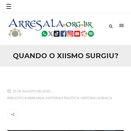
☰
25 DE SETEMBRO DE 2010
Necessárias Considerações Sobre o
Conflito
Por: Ahmed Ismail Introdução O presente artigo resume as
principais considerações do autor sobre os atentados de 11
de setembro e a subseqüente agressão americana ao
Afeganistão. As Raízes do Conflito Os atentados a Nova
QUANDO O XIISMO SURGIU?
25 DE SETEMBRO DE 2010
As Sementes da Miséria e do Terror
Por: Ahmad Dallal Tradução: Ahmad Ismail Ainda aturdido
pelas imagens de morte e destruição que abalaram Nova
York em 11 de setembro, o mundo parece ter entrado numa
guerra cultural e religiosa de magnitude. Mais
15 DE AGOSTO DE 2018
5 DE NOVEMBRO DE 2013
BIBLIOTECA ARRESALA
HISTÓRIA E POLÍTICA
HISTÓRIA ISLÂMICA
Ano Novo Islâmico e Início de Muharam
Em nome de Deus, O Clemente, O Misericordioso! O Centro
Islâmico no Brasil parabeniza a nação islâmica pela chegada
no ano novo muçulmano de 1435 Hejrita. Desejamos a
todos os irmãos e irmãs um novo