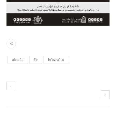
alcorão
Fé
Infográfico