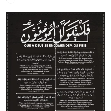
todos os irmãos e irmãs um novo
10 DE NOVEMBRO DE 2013
Falecimento do Imam Ali Ibn Al-Hussein
(A.S.)
Em nome de Deus, o Clemente, o Misericordioso! Diante da
data em que relembramos o martírio do quarto Imam dos
muçulmanos, o Imam Ali Ibn Al-Hussein Ibn Ali Ibn Abi Táleb
(A.S.), conhecido por “Zein Al-Ábidin” (Formosura
NOTÍCIAS
3 DE JULHO DE 2014
Centro Islâmico no Brasil recebe o ex-
ministro das Relações Exteriores da
República Islâmica do Irã
Na noite da quinta-feira, 03 de Abril, o Centro Islâmico no
Brasil recebeu em sua sede, em São Paulo, o ex-ministro das
Relações Exteriores da República Islâmica do Irã, Sr. Kamal
Kharrazi, que encontra-se visitando