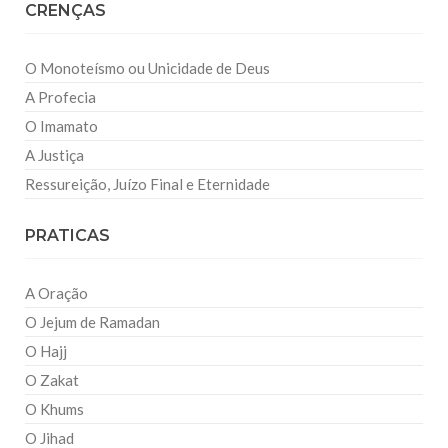
CRENÇAS
O Monoteísmo ou Unicidade de Deus
A Profecia
O Imamato
A Justiça
Ressureição, Juízo Final e Eternidade
PRATICAS
A Oração
O Jejum de Ramadan
O Hajj
O Zakat
O Khums
O Jihad