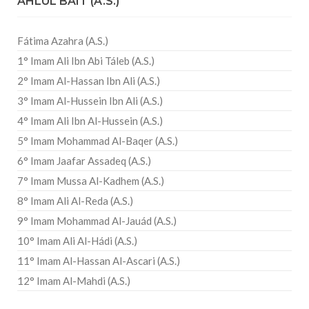
AHLUL BAIT (A.S.)
Fátima Azahra (A.S.)
1° Imam Ali Ibn Abi Táleb (A.S.)
2° Imam Al-Hassan Ibn Ali (A.S.)
3° Imam Al-Hussein Ibn Ali (A.S.)
4° Imam Ali Ibn Al-Hussein (A.S.)
5° Imam Mohammad Al-Baqer (A.S.)
6° Imam Jaafar Assadeq (A.S.)
7° Imam Mussa Al-Kadhem (A.S.)
8° Imam Ali Al-Reda (A.S.)
9° Imam Mohammad Al-Jauád (A.S.)
10° Imam Ali Al-Hádi (A.S.)
11° Imam Al-Hassan Al-Ascari (A.S.)
12° Imam Al-Mahdi (A.S.)