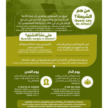
10 DE NOVEMBRO DE 2013
Falecimento do Imam Ali Ibn Al-Hussein
(A.S.)
Em nome de Deus, o Clemente, o Misericordioso! Diante da
data em que relembramos o martírio do quarto Imam dos
muçulmanos, o Imam Ali Ibn Al-Hussein Ibn Ali Ibn Abi Táleb
(A.S.), conhecido por “Zein Al-Ábidin” (Formosura
NOTÍCIAS
3 DE JULHO DE 2014
Centro Islâmico no Brasil recebe o ex-
ministro das Relações Exteriores da
República Islâmica do Irã
Na noite da quinta-feira, 03 de Abril, o Centro Islâmico no
Brasil recebeu em sua sede, em São Paulo, o ex-ministro das
Relações Exteriores da República Islâmica do Irã, Sr. Kamal
Kharrazi, que encontra-se visitando