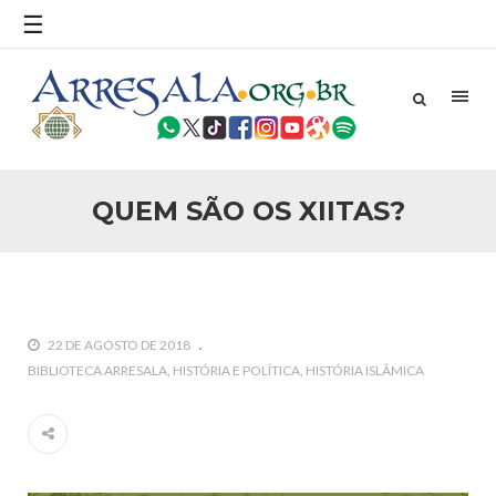
☰
25 DE SETEMBRO DE 2010
Necessárias Considerações Sobre o
Conflito
Por: Ahmed Ismail Introdução O presente artigo resume as
principais considerações do autor sobre os atentados de 11
de setembro e a subseqüente agressão americana ao
Afeganistão. As Raízes do Conflito Os atentados a Nova
QUEM SÃO OS XIITAS?
25 DE SETEMBRO DE 2010
As Sementes da Miséria e do Terror
Por: Ahmad Dallal Tradução: Ahmad Ismail Ainda aturdido
pelas imagens de morte e destruição que abalaram Nova
York em 11 de setembro, o mundo parece ter entrado numa
guerra cultural e religiosa de magnitude. Mais
22 DE AGOSTO DE 2018
5 DE NOVEMBRO DE 2013
BIBLIOTECA ARRESALA
HISTÓRIA E POLÍTICA
HISTÓRIA ISLÂMICA
Ano Novo Islâmico e Início de Muharam
Em nome de Deus, O Clemente, O Misericordioso! O Centro
Islâmico no Brasil parabeniza a nação islâmica pela chegada
no ano novo muçulmano de 1435 Hejrita. Desejamos a
todos os irmãos e irmãs um novo