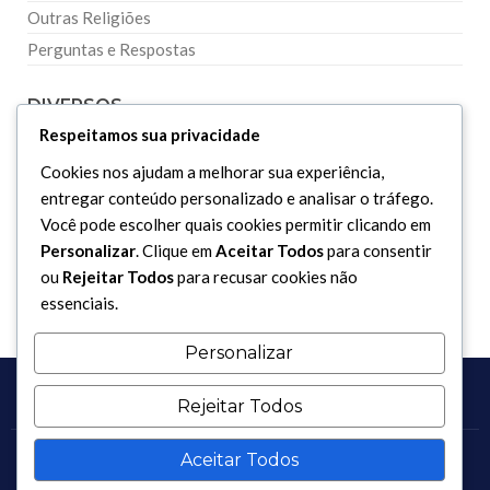
Outras Religiões
Perguntas e Respostas
DIVERSOS
Respeitamos sua privacidade
Curiosidades
Cookies nos ajudam a melhorar sua experiência,
entregar conteúdo personalizado e analisar o tráfego.
Dicionário Islâmico
Você pode escolher quais cookies permitir clicando em
Downloads
Personalizar
. Clique em
Aceitar Todos
para consentir
ou
Rejeitar Todos
para recusar cookies não
essenciais.
Personalizar
Rejeitar Todos
Aceitar Todos
Copyright 2017 - 2026 / Todos os direitos reservados.