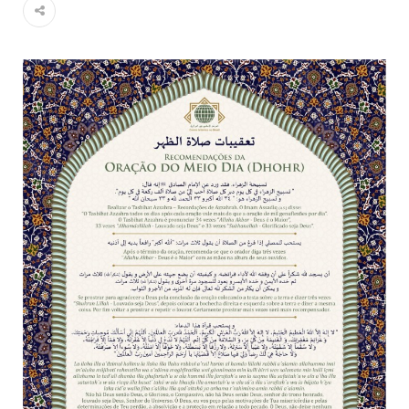
Islâmico no Brasil parabeniza a nação islâmica pela chegada
no ano novo muçulmano de 1435 Hejrita. Desejamos a
todos os irmãos e irmãs um novo
10 DE NOVEMBRO DE 2013
Falecimento do Imam Ali Ibn Al-Hussein
(A.S.)
Em nome de Deus, o Clemente, o Misericordioso! Diante da
data em que relembramos o martírio do quarto Imam dos
muçulmanos, o Imam Ali Ibn Al-Hussein Ibn Ali Ibn Abi Táleb
(A.S.), conhecido por “Zein Al-Ábidin” (Formosura
NOTÍCIAS
3 DE JULHO DE 2014
Centro Islâmico no Brasil recebe o ex-
ministro das Relações Exteriores da
República Islâmica do Irã
Na noite da quinta-feira, 03 de Abril, o Centro Islâmico no
Brasil recebeu em sua sede, em São Paulo, o ex-ministro das
Relações Exteriores da República Islâmica do Irã, Sr. Kamal
Kharrazi, que encontra-se visitando