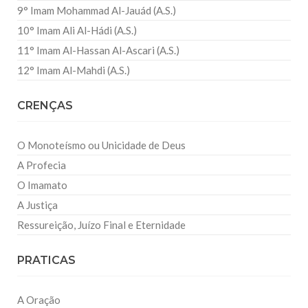
9° Imam Mohammad Al-Jauád (A.S.)
10° Imam Ali Al-Hádi (A.S.)
11° Imam Al-Hassan Al-Ascari (A.S.)
12° Imam Al-Mahdi (A.S.)
CRENÇAS
O Monoteísmo ou Unicidade de Deus
A Profecia
O Imamato
A Justiça
Ressureição, Juízo Final e Eternidade
PRATICAS
A Oração