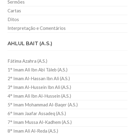
Sermões
Cartas
Ditos
Interpretação e Comentários
AHLUL BAIT (A.S.)
Fátima Azahra (A.S.)
1° Imam Ali Ibn Abi Táleb (A.S.)
2° Imam Al-Hassan Ibn Ali (A.S.)
3° Imam Al-Hussein Ibn Ali (A.S.)
4° Imam Ali Ibn Al-Hussein (A.S.)
5° Imam Mohammad Al-Baqer (A.S.)
6° Imam Jaafar Assadeq (A.S.)
7° Imam Mussa Al-Kadhem (A.S.)
8° Imam Ali Al-Reda (A.S.)