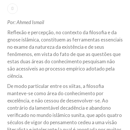
Islâmico no Brasil parabeniza a nação islâmica pela chegada
no ano novo muçulmano de 1435 Hejrita. Desejamos a
todos os irmãos e irmãs um novo
Por: Ahmed Ismail
10 DE NOVEMBRO DE 2013
Reflexão e percepção, no contexto da filosofia e da
Falecimento do Imam Ali Ibn Al-Hussein
gnose islâmica, constituem as ferramentas essenciais
(A.S.)
no exame da natureza da existência e de seus
Em nome de Deus, o Clemente, o Misericordioso! Diante da
data em que relembramos o martírio do quarto Imam dos
fenômenos, em vista do fato de que as questões que
muçulmanos, o Imam Ali Ibn Al-Hussein Ibn Ali Ibn Abi Táleb
(A.S.), conhecido por “Zein Al-Ábidin” (Formosura
estas duas áreas do conhecimento pesquisam não
são acessíveis ao processo empírico adotado pela
NOTÍCIAS
ciência.
De modo particular entre os xiitas, a filosofia
3 DE JULHO DE 2014
manteve-se como área do conhecimento por
Centro Islâmico no Brasil recebe o ex-
excelência, e não cessou de desenvolver-se. Ao
ministro das Relações Exteriores da
contrário da lamentável decadência e abandono
República Islâmica do Irã
verificado no mundo islâmico sunita, que após quatro
Na noite da quinta-feira, 03 de Abril, o Centro Islâmico no
Brasil recebeu em sua sede, em São Paulo, o ex-ministro das
séculos de vigor do pensamento cedeu a uma visão
Relações Exteriores da República Islâmica do Irã, Sr. Kamal
Kharrazi, que encontra-se visitando
literalista e intolerante (a qual é apontada por muitos