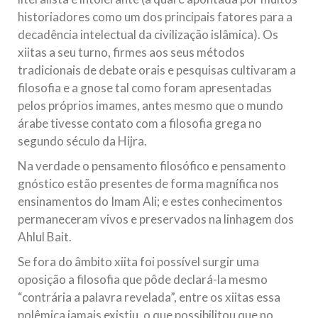
historiadores como um dos principais fatores para a
decadência intelectual da civilização islâmica). Os
xiitas a seu turno, firmes aos seus métodos
tradicionais de debate orais e pesquisas cultivaram a
filosofia e a gnose tal como foram apresentadas
pelos próprios imames, antes mesmo que o mundo
árabe tivesse contato com a filosofia grega no
segundo século da Hijra.
Na verdade o pensamento filosófico e pensamento
gnóstico estão presentes de forma magnífica nos
ensinamentos do Imam Ali; e estes conhecimentos
permaneceram vivos e preservados na linhagem dos
Ahlul Bait.
Se fora do âmbito xiita foi possível surgir uma
oposição a filosofia que pôde declará-la mesmo
“contrária a palavra revelada”, entre os xiitas essa
polêmica jamais existiu, o que possibilitou que no