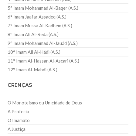
5° Imam Mohammad Al-Baqer (A.S.)
6° Imam Jaafar Assadeq (A.S.)
7° Imam Mussa Al-Kadhem (A.S.)
8° Imam Ali Al-Reda (A.S.)
9° Imam Mohammad Al-Jauád (A.S.)
10° Imam Ali Al-Hádi (A.S.)
11° Imam Al-Hassan Al-Ascari (A.S.)
12° Imam Al-Mahdi (A.S.)
CRENÇAS
O Monoteísmo ou Unicidade de Deus
A Profecia
O Imamato
A Justiça