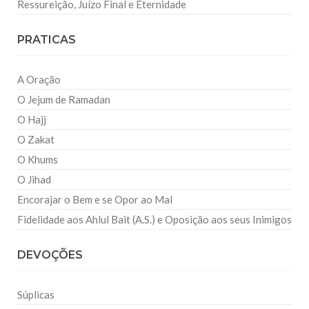
Ressureição, Juízo Final e Eternidade
PRATICAS
A Oração
O Jejum de Ramadan
O Hajj
O Zakat
O Khums
O Jihad
Encorajar o Bem e se Opor ao Mal
Fidelidade aos Ahlul Bait (A.S.) e Oposição aos seus Inimigos
DEVOÇÕES
Súplicas