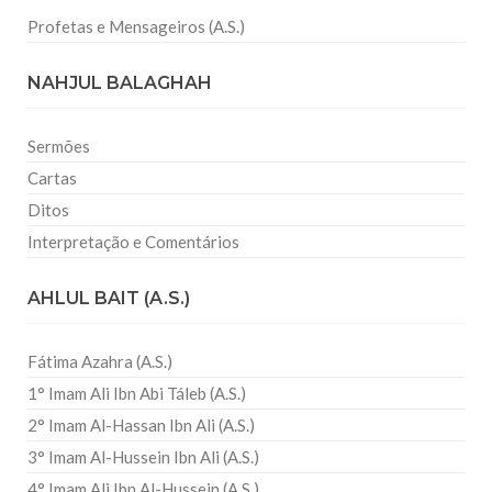
Profetas e Mensageiros (A.S.)
NAHJUL BALAGHAH
Sermões
Cartas
Ditos
Interpretação e Comentários
AHLUL BAIT (A.S.)
Fátima Azahra (A.S.)
1° Imam Ali Ibn Abi Táleb (A.S.)
2° Imam Al-Hassan Ibn Ali (A.S.)
3° Imam Al-Hussein Ibn Ali (A.S.)
4° Imam Ali Ibn Al-Hussein (A.S.)