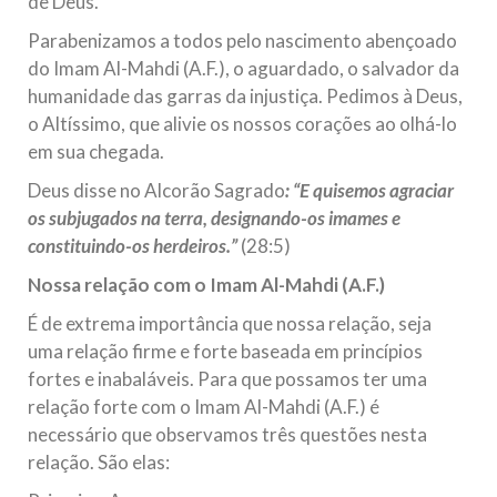
de Deus.
Na noite da quinta-feira, 03 de Abril, o Centro Islâmico no
Brasil recebeu em sua sede, em São Paulo, o ex-ministro das
Parabenizamos a todos pelo nascimento abençoado
Relações Exteriores da República Islâmica do Irã, Sr. Kamal
do Imam Al-Mahdi (A.F.), o aguardado, o salvador da
Kharrazi, que encontra-se visitando
humanidade das garras da injustiça. Pedimos à Deus,
o Altíssimo, que alivie os nossos corações ao olhá-lo
em sua chegada.
Deus disse no Alcorão Sagrado
: “E quisemos agraciar
os subjugados na terra, designando-os imames e
constituindo-os herdeiros.”
(28:5)
Nossa relação com o Imam Al-Mahdi (A.F.)
É de extrema importância que nossa relação, seja
uma relação firme e forte baseada em princípios
fortes e inabaláveis. Para que possamos ter uma
relação forte com o Imam Al-Mahdi (A.F.) é
necessário que observamos três questões nesta
relação. São elas: