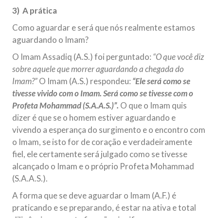
3) A prática
Como aguardar e será que nós realmente estamos
aguardando o Imam?
O Imam Assadiq (A.S.) foi perguntado:
“O que você diz
sobre aquele que morrer aguardando a chegada do
Imam?”
O Imam (A.S.) respondeu:
“Ele será como se
tivesse vivido com o Imam. Será como se tivesse com o
Profeta Mohammad (S.A.A.S.)”.
O que o Imam quis
dizer é que se o homem estiver aguardando e
vivendo a esperança do surgimento e o encontro com
o Imam, se isto for de coração e verdadeiramente
fiel, ele certamente será julgado como se tivesse
alcançado o Imam e o próprio Profeta Mohammad
(S.A.A.S.).
A forma que se deve aguardar o Imam (A.F.) é
praticando e se preparando, é estar na ativa e total