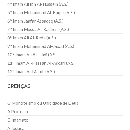
4° Imam Ali Ibn Al-Hussein (A.S.)
5° Imam Mohammad Al-Baqer (A.S.)
6° Imam Jaafar Assadeq (A.S.)
7° Imam Mussa Al-Kadhem (A.S.)
8° Imam Ali Al-Reda (A.S.)
9° Imam Mohammad Al-Jauád (A.S.)
10° Imam Ali Al-Hádi (A.S.)
11° Imam Al-Hassan Al-Ascari (A.S.)
12° Imam Al-Mahdi (A.S.)
CRENÇAS
O Monoteísmo ou Unicidade de Deus
A Profecia
O Imamato
A Justiça