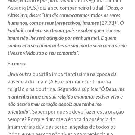
Hadi, Hassan e por fim o Mahdi”.
Em seguida o Imam
Assadiq (A.S.) diz a seu companheiro Fudail:
“Deus, o
Altíssimo, disse: “Um dia convocaremos todos os seres
humanos, com os seus (respectivos) imames (17:71)”. Ó
Fudhail, conheça seu Imam, pois se saber quem é o seu
imam não lhe será atingido por nenhum mal. E quem
conhecer o seu Imam antes de sua morte será como se ele
tivesse vivido sob o seu comando”.
Firmeza
Uma outra questão importantíssima na época da
ausência do Imam (A.F.) é permanecer firme na
religião e na doutrina. Segundo a súplica:
“Ó Deus, me
mantenha firme em sua religião enquanto estiver vivo e
não desvie meu coração depois que tenha me
orientado”.
Sabem por que se deve fazer esta oração
sempre? Porque durante a época da ausência do
Imam várias dúvidas serão lançadas de todos os
lados, e se a pessoa não tiver a competência e a