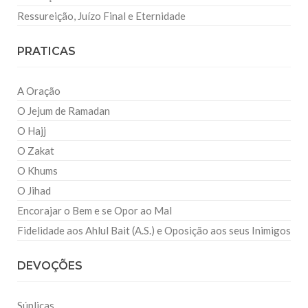
Ressureição, Juízo Final e Eternidade
PRATICAS
A Oração
O Jejum de Ramadan
O Hajj
O Zakat
O Khums
O Jihad
Encorajar o Bem e se Opor ao Mal
Fidelidade aos Ahlul Bait (A.S.) e Oposição aos seus Inimigos
DEVOÇÕES
Súplicas