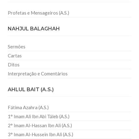
Profetas e Mensageiros (A.S.)
NAHJUL BALAGHAH
Sermões
Cartas
Ditos
Interpretação e Comentários
AHLUL BAIT (A.S.)
Fátima Azahra (A.S.)
1° Imam Ali Ibn Abi Táleb (A.S.)
2° Imam Al-Hassan Ibn Ali (A.S.)
3° Imam Al-Hussein Ibn Ali (A.S.)