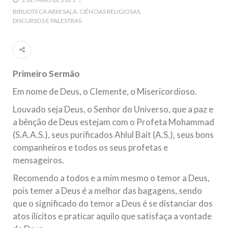
5 DE NOVEMBRO DE 2013
BIBLIOTECA ARRESALA
CIÊNCIAS RELIGIOSAS
DISCURSOS E PALESTRAS
Ano Novo Islâmico e Início de Muharam
Em nome de Deus, O Clemente, O Misericordioso! O Centro
Islâmico no Brasil parabeniza a nação islâmica pela chegada
no ano novo muçulmano de 1435 Hejrita. Desejamos a
todos os irmãos e irmãs um novo
Primeiro Sermão
10 DE NOVEMBRO DE 2013
Em nome de Deus, o Clemente, o Misericordioso.
Falecimento do Imam Ali Ibn Al-Hussein
(A.S.)
Louvado seja Deus, o Senhor do Universo, que a paz e
Em nome de Deus, o Clemente, o Misericordioso! Diante da
a bênção de Deus estejam com o Profeta Mohammad
data em que relembramos o martírio do quarto Imam dos
muçulmanos, o Imam Ali Ibn Al-Hussein Ibn Ali Ibn Abi Táleb
(S.A.A.S.), seus purificados Ahlul Bait (A.S.), seus bons
(A.S.), conhecido por “Zein Al-Ábidin” (Formosura
companheiros e todos os seus profetas e
mensageiros.
NOTÍCIAS
Recomendo a todos e a mim mesmo o temor a Deus,
3 DE JULHO DE 2014
pois temer a Deus é a melhor das bagagens, sendo
Centro Islâmico no Brasil recebe o ex-
que o significado do temor a Deus é se distanciar dos
ministro das Relações Exteriores da
atos ilícitos e praticar aquilo que satisfaça a vontade
República Islâmica do Irã